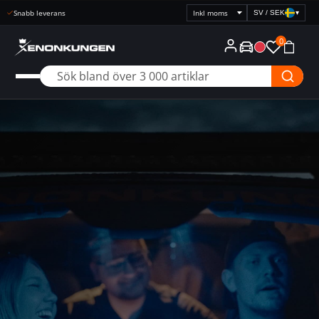
Snabb leverans
SV / SEK
▾
Välj
prisvisning
0