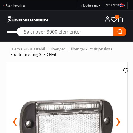
Rask levering
NO / NOK
▾
Velg
prisvisning
0
Hjem
/
24V/Lastebil | Tilhenger | Tilhenger
/
Posisjonslys
/
Frontmarkering 3LED Hvit
❮
❯