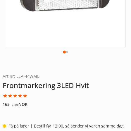
Art.nr: LEA-44WME
Frontmarkering 3LED Hvit
Vurdert
1
5.00
165
NOK
/ stk
av 5
basert på
kundevurdering
Få på lager | Bestill før 12:00, så sender vi varen samme dag!