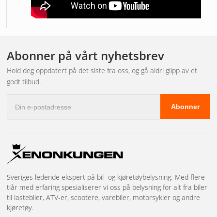
Abonner på vårt nyhetsbrev
Hold deg oppdatert på det siste fra oss, og gå aldri glipp av et
godt tilbud.
E-
Abonner
postadresse
Sveriges ledende ekspert på bil- og kjøretøybelysning. Med flere
tiår med erfaring spesialiserer vi oss på belysning for alt fra biler
til lastebiler, ATV-er, scootere, varebiler, motorsykler og andre
kjøretøy.