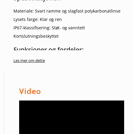
Materiale: Svart ramme og slagfast polykarbonatlinse
Lysets farge: Klar og ren
IP67-klassifisering: Støt- og vanntett
Kortslutningsbeskyttet
Funksjoner og fordeler:
Les mer om dette
Avansert LED-teknologi for kraftig og effektiv belysning
Enkel installasjon med fleksible monteringsalternativer
Ideell for et bredt spekter av kjøretøy
Video