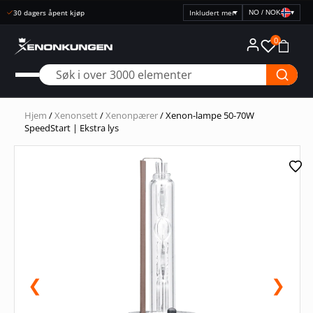
Rask levering
NO / NOK
▾
Velg
prisvisning
0
Hjem
/
Xenonsett
/
Xenonpærer
/ Xenon-lampe 50-70W
SpeedStart | Ekstra lys
❮
❯