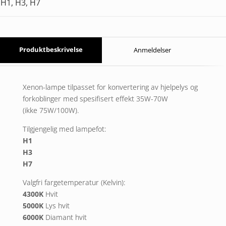
H1, H3, H7
Produktbeskrivelse
Anmeldelser
Xenon-lampe tilpasset for konvertering av hjelpelys og
forkoblinger med spesifisert effekt 35W-70W
(ikke 75W/100W).
Tilgjengelig med lampefot:
H1
H3
H7
Valgfri fargetemperatur (Kelvin):
4300K
Hvit
5000K
Lys hvit
6000K
Diamant hvit