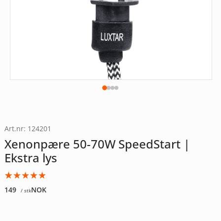
Art.nr: 124201
Xenonpære 50-70W SpeedStart |
Ekstra lys
Vurdert
4
149
NOK
/ stk
4.00
av
5 basert
på