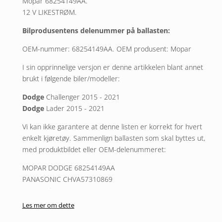
Mopar 68254149AA.
12 V LIKESTRØM.
Bilprodusentens delenummer på ballasten:
OEM-nummer: 68254149AA. OEM produsent: Mopar
I sin opprinnelige versjon er denne artikkelen blant annet
brukt i følgende biler/modeller:
Dodge
Challenger 2015 - 2021
Dodge
Lader 2015 - 2021
Vi kan ikke garantere at denne listen er korrekt for hvert
enkelt kjøretøy. Sammenlign ballasten som skal byttes ut,
med produktbildet eller OEM-delenummeret:
MOPAR DODGE 68254149AA
PANASONIC CHVA57310869
Panasonic CHVA48F10333
Les mer om dette
2 års garanti