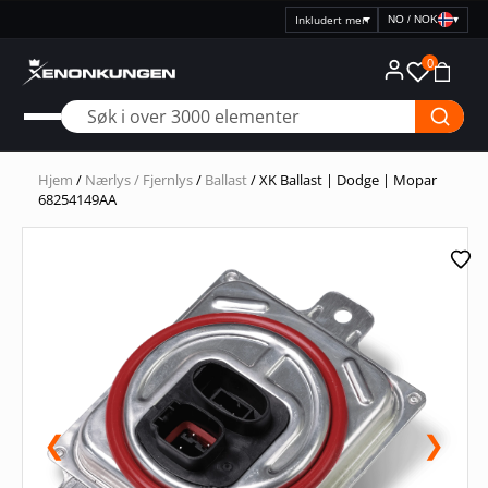
Rask levering
NO / NOK
▾
Velg
prisvisning
0
Hjem
/
Nærlys / Fjernlys
/
Ballast
/ XK Ballast | Dodge | Mopar
68254149AA
❮
❯