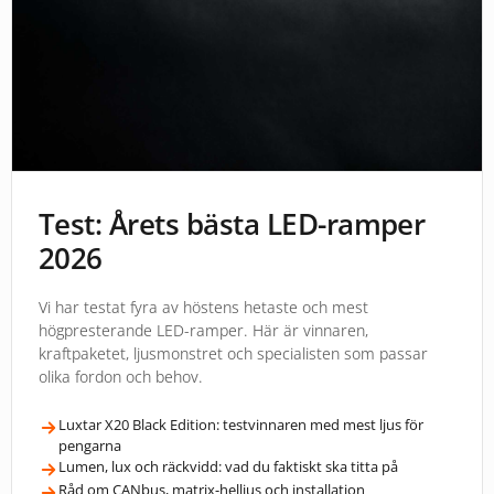
Test: Årets bästa LED-ramper
2026
Vi har testat fyra av höstens hetaste och mest
högpresterande LED-ramper. Här är vinnaren,
kraftpaketet, ljusmonstret och specialisten som passar
olika fordon och behov.
Luxtar X20 Black Edition: testvinnaren med mest ljus för
pengarna
Lumen, lux och räckvidd: vad du faktiskt ska titta på
Råd om CANbus, matrix-helljus och installation