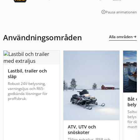
Pausa animationen
Användningsområden
Alla områden
Lastbil, trailer och
släp
Robust 24V-belysning,
varningsljus och R65-
godkända lösningar för
proffsbruk.
Båt o
belys
Saltva
belysn
för däc
ATV, UTV och
mastto
snöskoter
Tåliga extraljus, IP68 och