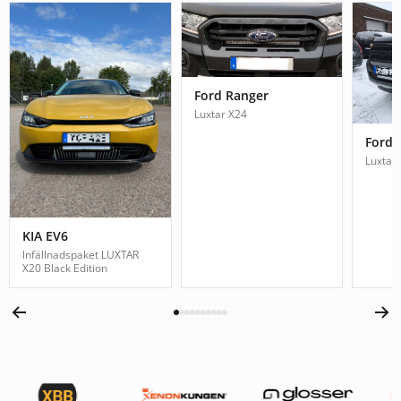
Ford Ranger
Luxtar X24
Ford 
Luxtar
KIA EV6
Infällnadspaket LUXTAR
X20 Black Edition