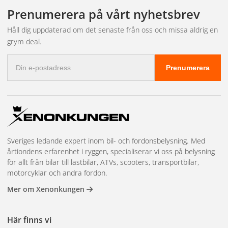
leveransen och bokar in tid hos närmaste partnerverkstad.
fakturabetalning, mängdrabatter, en dedikerad kundansvarig och
Prenumerera på vårt nyhetsbrev
prioriterad lagerreservation på högvolymsartiklar. Vi har även
showroom i Kungsbacka för demonstrationer och teknisk
Håll dig uppdaterad om det senaste från oss och missa aldrig en
rådgivning. Läs mer och kom igång på
återförsäljarsidan
.
grym deal.
E-
Prenumerera
postadress
Sveriges ledande expert inom bil- och fordonsbelysning. Med
årtiondens erfarenhet i ryggen, specialiserar vi oss på belysning
för allt från bilar till lastbilar, ATVs, scooters, transportbilar,
motorcyklar och andra fordon.
Mer om Xenonkungen
Här finns vi