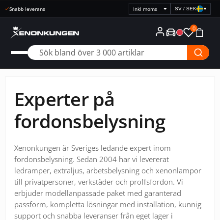
Snabb leverans
SV / SEK
▾
Välj
prisvisning
0
Experter på
fordonsbelysning
Xenonkungen är Sveriges ledande expert inom
fordonsbelysning. Sedan 2004 har vi levererat
ledramper, extraljus, arbetsbelysning och xenonlampor
till privatpersoner, verkstäder och proffsfordon. Vi
erbjuder modellanpassade paket med garanterad
passform, kompletta lösningar med installation, kunnig
support och snabba leveranser från eget lager i