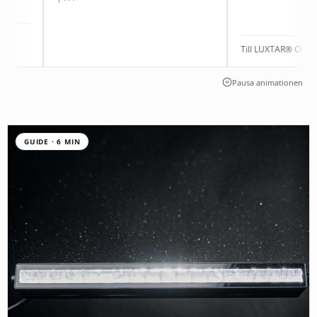
Till LUXTAR® Onyx | 9012
Pausa animationen
GUIDE · 6 MIN