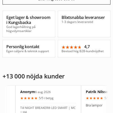
Eget lager & showroom
Blixtsnabba leveranser
i Kungsbacka
1-3 dagars leveranstid
God lagerhållning på
högvolymsartiklar
Personlig kontakt
4,7
★★★★★
★★★★★
Egen säljare & teknisk support
Bevisad hög B2B-kundnöjdhet
+13 000 nöjda kunder
Anonym
Patrik Nilsson
6 aug 2026
4 aug 2026
★
★
★
★
★
★
★
★
★
★
5/5 i betyg
5/5 i betyg
Bra lampor
Till NIGHT BREAKER® LED SMART | MC
| H4