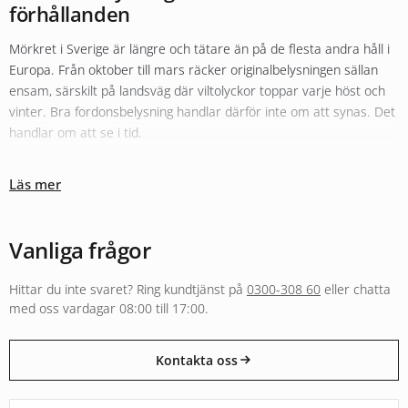
förhållanden
Mörkret i Sverige är längre och tätare än på de flesta andra håll i
Europa. Från oktober till mars räcker originalbelysningen sällan
ensam, särskilt på landsväg där viltolyckor toppar varje höst och
vinter. Bra fordonsbelysning handlar därför inte om att synas. Det
handlar om att se i tid.
Olika typer av belysning fyller olika roller
Läs mer
Sortimentet hos Xenonkungen är uppbyggt kring den tanken.
Originalbelysningen i halv- och helljus kompletteras ofta med
LED-
konvertering
för bättre färgtemperatur och räckvidd. För längre
Vanliga frågor
sträckor i mörker fyller
extraljus
och LED-ramper en helt annan
funktion än vad originalljuset klarar, både i räckvidd och i ljusbild.
Hittar du inte svaret? Ring kundtjänst på
0300-308 60
eller chatta
Arbetsbelysning och varningsljus följer separata regelverk och är
med oss vardagar 08:00 till 17:00.
byggda för andra användningar, från entreprenadmaskin i skogen
till varningsljus på utryckningsfordon.
Kontakta oss
E-godkänt för väg eller byggt för annan användning