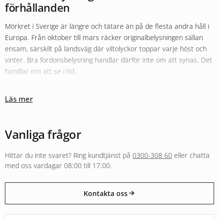
förhållanden
Mörkret i Sverige är längre och tätare än på de flesta andra håll i
Europa. Från oktober till mars räcker originalbelysningen sällan
ensam, särskilt på landsväg där viltolyckor toppar varje höst och
vinter. Bra fordonsbelysning handlar därför inte om att synas. Det
handlar om att se i tid.
Olika typer av belysning fyller olika roller
Läs mer
Sortimentet hos Xenonkungen är uppbyggt kring den tanken.
Originalbelysningen i halv- och helljus kompletteras ofta med
LED-
konvertering
för bättre färgtemperatur och räckvidd. För längre
Vanliga frågor
sträckor i mörker fyller
extraljus
och LED-ramper en helt annan
funktion än vad originalljuset klarar, både i räckvidd och i ljusbild.
Hittar du inte svaret? Ring kundtjänst på
0300-308 60
eller chatta
Arbetsbelysning och varningsljus följer separata regelverk och är
med oss vardagar 08:00 till 17:00.
byggda för andra användningar, från entreprenadmaskin i skogen
till varningsljus på utryckningsfordon.
Kontakta oss
E-godkänt för väg eller byggt för annan användning