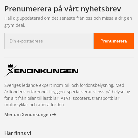
leveransen och bokar in tid hos närmaste partnerverkstad.
fakturabetalning, mängdrabatter, en dedikerad kundansvarig och
Prenumerera på vårt nyhetsbrev
prioriterad lagerreservation på högvolymsartiklar. Vi har även
showroom i Kungsbacka för demonstrationer och teknisk
Håll dig uppdaterad om det senaste från oss och missa aldrig en
rådgivning. Läs mer och kom igång på
återförsäljarsidan
.
grym deal.
E-
Prenumerera
postadress
Sveriges ledande expert inom bil- och fordonsbelysning. Med
årtiondens erfarenhet i ryggen, specialiserar vi oss på belysning
för allt från bilar till lastbilar, ATVs, scooters, transportbilar,
motorcyklar och andra fordon.
Mer om Xenonkungen
Här finns vi