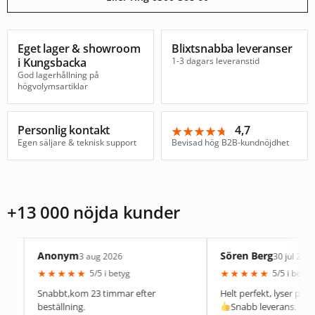
Eget lager & showroom
Blixtsnabba leveranser
i Kungsbacka
1-3 dagars leveranstid
God lagerhållning på
högvolymsartiklar
Personlig kontakt
4,7
★★★★★
★★★★★
Egen säljare & teknisk support
Bevisad hög B2B-kundnöjdhet
+13 000 nöjda kunder
Anonym
Sören Berg
3 aug 2026
30 jul 2026
★
★
★
★
★
★
★
★
★
★
5/5 i betyg
5/5 i betyg
nabbt,kom 23 timmar efter
Helt perfekt, lyser precis som den
eställning.
Snabb leverans.