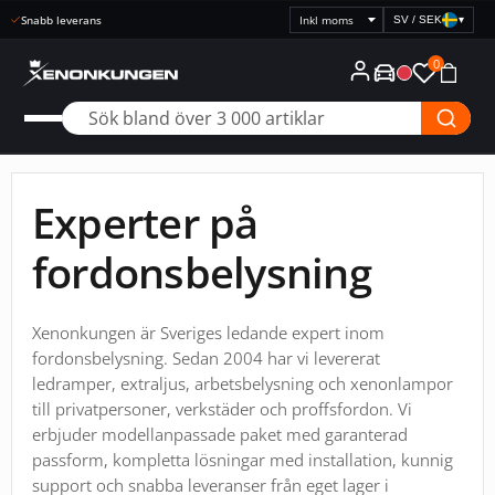
Snabb leverans
SV / SEK
▾
Välj
prisvisning
0
Experter på
fordonsbelysning
Xenonkungen är Sveriges ledande expert inom
fordonsbelysning. Sedan 2004 har vi levererat
ledramper, extraljus, arbetsbelysning och xenonlampor
till privatpersoner, verkstäder och proffsfordon. Vi
erbjuder modellanpassade paket med garanterad
passform, kompletta lösningar med installation, kunnig
support och snabba leveranser från eget lager i