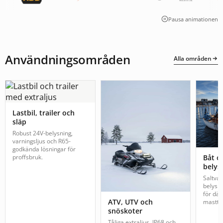
Pausa animationen
Användningsområden
Alla områden
Lastbil, trailer och
släp
Robust 24V-belysning,
varningsljus och R65-
godkända lösningar för
proffsbruk.
Båt o
belys
Saltva
belysn
för däc
ATV, UTV och
mastto
snöskoter
Tåliga extraljus, IP68 och