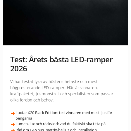
Test: Årets bästa LED-ramper
2026
Vi har testat fyra av höstens hetaste och mest
högpresterande LED-ramper. Här är vinnaren,
kraftpaketet, ljusmonstret och specialisten som passar
olika fordon och behov.
Luxtar X20 Black Edition: testvinnaren med mest ljus för
pengarna
Lumen, lux och räckvidd: vad du faktiskt ska titta på
Råd om CANbus, matrix-helljus och installation