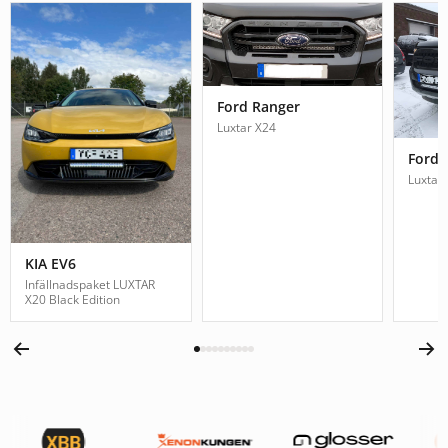
Ford Ranger
Luxtar X24
Ford 
Luxtar
KIA EV6
Infällnadspaket LUXTAR
X20 Black Edition