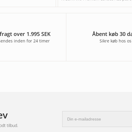
 fragt over 1.995 SEK
Åbent køb 30 d
sendes inden for 24 timer
Sikre køb hos os
ev
E-
mail-
odt tilbud.
adresse