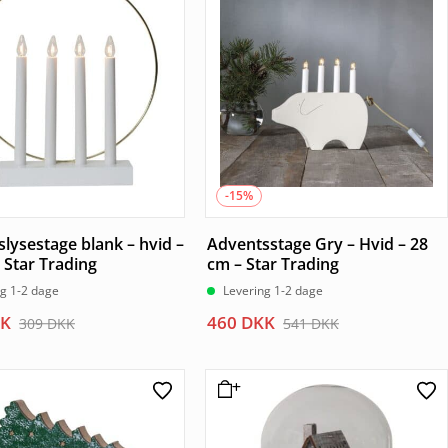
K.
K.
543 DKK.
462 DKK.
-15%
lysestage blank – hvid –
Adventsstage Gry – Hvid – 28
 Star Trading
cm – Star Trading
ng 1-2 dage
Levering 1-2 dage
Den
Den
K
460
DKK
309
DKK
541
DKK
elige
le
oprindelige
aktuelle
pris
pris
var:
er:
K.
K.
541 DKK.
460 DKK.