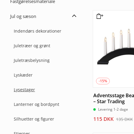
Fastgørelsesmateriale
oprindelige
aktuelle
pris
pris
var:
er:
Jul og sæson
Udvid
135 DKK.
115 DKK.
Jul
og
Indendørs dekorationer
Sæson
Juletræer og grønt
Juletræsbelysning
Lyskæder
-15%
Lysestager
Adventsstage Bea
– Star Trading
Lanterner og bordpynt
Levering 1-2 dage
Den
Den
115
DKK
Silhuetter og figurer
135
DKK
oprindelige
aktuelle
pris
pris
Stjerner