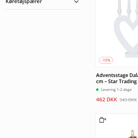
731 DKK.
621 DKK.
Køretøjspærer
Udendørs
Udvid
Køretøjspærer
-15%
Adventsstage Dala
cm – Star Trading
Levering 1-2 dage
Den
Den
462
DKK
543
DKK
oprindelige
aktuelle
pris
pris
var:
er:
543 DKK.
462 DKK.