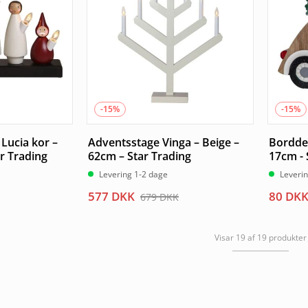
-15%
-15%
Lucia kor –
Adventsstage Vinga – Beige –
Borddek
ar Trading
62cm – Star Trading
17cm - 
Levering 1-2 dage
Leveri
Den
Den
Den
Den
577
DKK
80
DK
679
DKK
oprindelige
aktuelle
oprind
aktuel
pris
pris
pris
pris
Visar 19 af 19 produkter
var:
er:
var:
er:
679 DKK.
577 DKK.
95 DKK
80 DKK