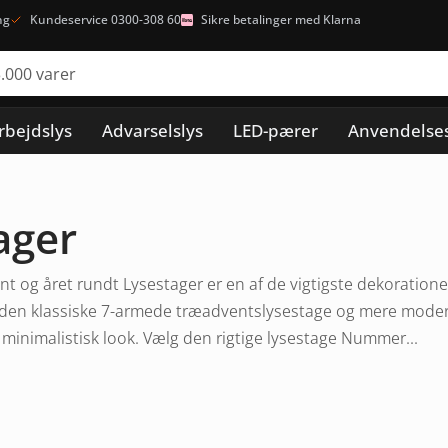
ng
Kundeservice 0300-308 60
Sikre betalinger med Klarna
rbejdslys
Advarselslys
LED-pærer
Anvendelse
ager
ent og året rundt Lysestager er en af de vigtigste dekoratione
 den klassiske 7-armede træadventslysestage og mere modern
 minimalistisk look. Vælg den rigtige lysestage Nummer...