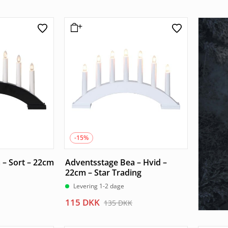
oprindelige
aktuelle
oprind
aktuel
pris
pris
pris
pris
var:
er:
var:
er:
135 DKK.
115 DKK.
135 DK
115 DK
-15%
 – Sort – 22cm
Adventsstage Bea – Hvid –
22cm – Star Trading
Levering 1-2 dage
Den
Den
115
DKK
135
DKK
oprindelige
aktuelle
pris
pris