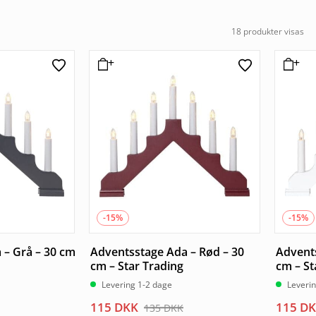
18 produkter visas
-15%
-15%
 – Grå – 30 cm
Adventsstage Ada – Rød – 30
Advents
cm – Star Trading
cm – St
Levering 1-2 dage
Leveri
Den
Den
Den
Den
115
DKK
115
DK
135
DKK