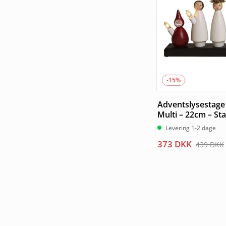
-15%
Adventslysestage 
Multi – 22cm – St
Levering 1-2 dage
Den
Den
373
DKK
439
DKK
oprindelige
aktuelle
pris
pris
var:
er:
439 DKK.
373 DKK.