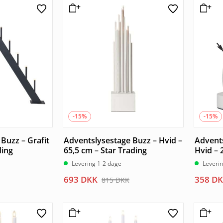
var:
er:
135 DKK.
115 DKK.
-15%
-15%
Buzz – Grafit
Adventslysestage Buzz – Hvid –
Advents
ding
65,5 cm – Star Trading
Hvid – 
Levering 1-2 dage
Leveri
Den
Den
Den
Den
693
DKK
358
DK
815
DKK
oprindelige
aktuelle
oprind
aktuel
pris
pris
pris
pris
var:
er:
var:
er: