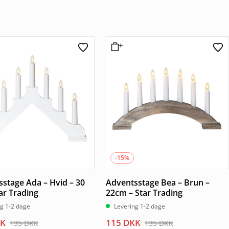
-15%
stage Ada – Hvid – 30
Adventsstage Bea – Brun –
ar Trading
22cm – Star Trading
ng 1-2 dage
Levering 1-2 dage
Den
Den
K
115
DKK
135
DKK
135
DKK