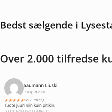
Bedst sælgende i Lysest
Over 2.000 tilfredse 
Saumann Liuski
9. august 2026
★
★
★
★
★
5/5 vurdering
Tuote juuri niin kuin pitikin.
Til LUXTAR® Onyx | H4 Bi-LED