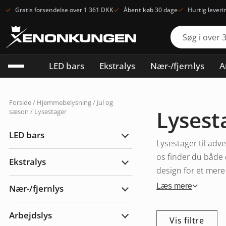
Gratis forsendelse over 1 361 DKK
Åbent køb 30 dage
Hurtig leveri
LED bars
Ekstralys
Nær-/fjernlys
A
Forside
/
Hjemmebelysning
/
Jul og
Lysest
sæson
/ Lysestager
LED bars
Udvid
Lysestager til adv
LED
bars
os finder du både
Ekstralys
Udvid
design for et mere
Ekstralys
Læs mere
Nær-/fjernlys
Udvid
Nær-/fjernlys
Arbejdslys
Vis filtre
Udvid