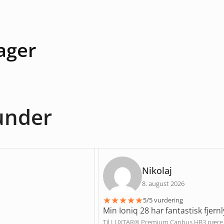
ager
kunder
Nikolaj
8. august 2026
★
★
★
★
★
5/5 vurdering
Min Ioniq 28 har fantastisk fjernl
Til LUXTAR® Premium Canbus HB3 pære