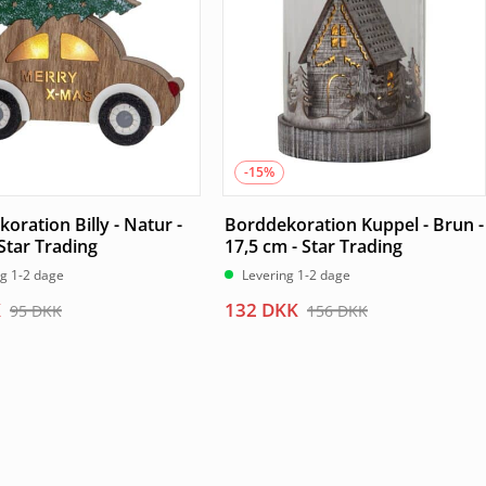
-15%
oration Billy - Natur -
Borddekoration Kuppel - Brun -
Star Trading
17,5 cm - Star Trading
ng 1-2 dage
Levering 1-2 dage
Den
Den
K
132
DKK
95
DKK
156
DKK
elige
le
oprindelige
aktuelle
pris
pris
var:
er:
.
.
156 DKK.
132 DKK.