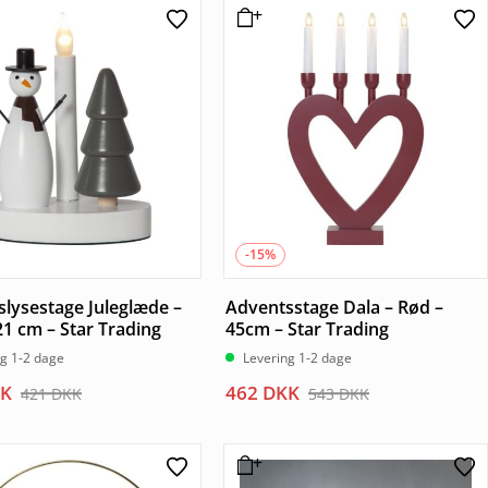
-15%
lysestage Juleglæde –
Adventsstage Dala – Rød –
21 cm – Star Trading
45cm – Star Trading
ng 1-2 dage
Levering 1-2 dage
Den
Den
K
462
DKK
421
DKK
543
DKK
elige
le
oprindelige
aktuelle
pris
pris
var:
er: