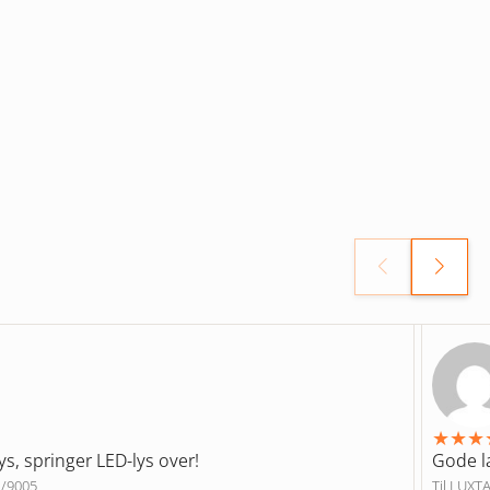
★
★
★
ys, springer LED-lys over!
Gode 
 /9005
Til LUXT