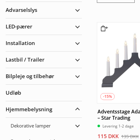
Arbejdslys
Advarselslys
Udvid
Advarselslys
LED-pærer
Udvid
LED-
pærer
Installation
Udvid
Installation
Lastbil / Trailer
Udvid
Lastbil
/
Bilpleje og tilbehør
Trailer
Udvid
bilpleje
og
Udløb
tilbehør
-15%
Hjemmebelysning
Adventsstage Ada
Udvid
Hjemmebelysning
– Star Trading
Dekorative lamper
Levering 1-2 dage
Udvid
Dekorative
Den
Den
115
DKK
135
DKK
lamper