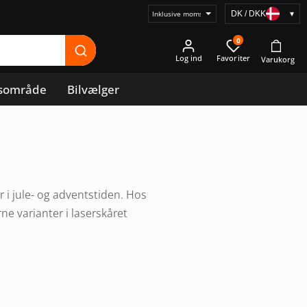
DK / DKK
▾
Vælg
prisvisning
0
Log ind
sområde
Bilvælger
r i jule- og adventstiden. Hos
e varianter i laserskåret