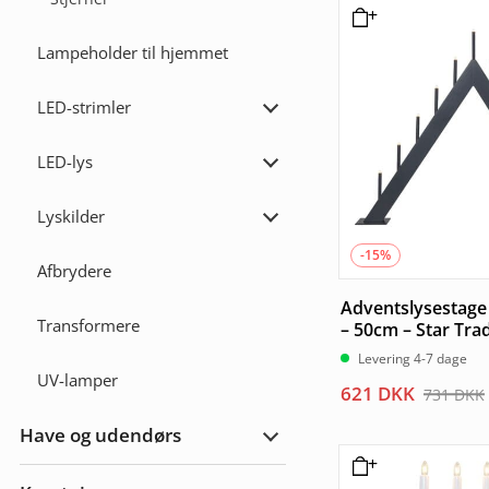
var:
er:
135 DKK.
115 DKK.
Lampeholder til hjemmet
LED-strimler
Udvid
LED-
strimler
LED-lys
Udvid
LED-
lys
Lyskilder
Udvid
Lyskilder
-15%
Afbrydere
Adventslysestage 
Transformere
– 50cm – Star Tra
Levering 4-7 dage
UV-lamper
Den
Den
621
DKK
731
DKK
oprindelige
aktuelle
Have og udendørs
pris
pris
Udvid
Have
var:
er:
&