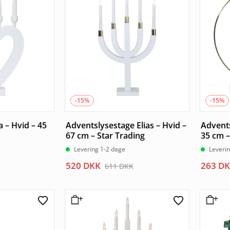
815 DKK.
693 DKK.
421 DK
358 DK
-15%
-15%
 – Hvid – 45
Adventslysestage Elias – Hvid –
Advents
67 cm – Star Trading
35 cm –
Levering 1-2 dage
Leveri
Den
Den
Den
Den
520
DKK
263
DK
611
DKK
oprindelige
aktuelle
oprind
aktuel
pris
pris
pris
pris
var:
er:
var:
er:
611 DKK.
520 DKK.
309 DK
263 DK