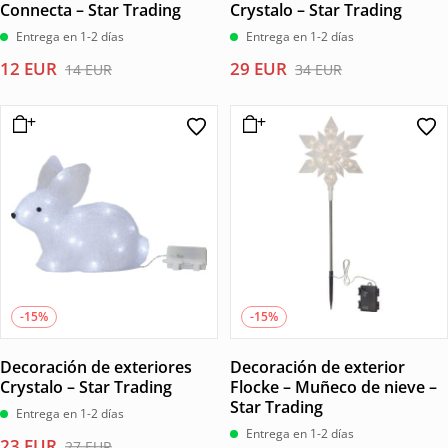
Connecta – Star Trading
Crystalo – Star Trading
Entrega en 1-2 días
Entrega en 1-2 días
El
El
El
El
12
EUR
29
EUR
14
EUR
34
EUR
precio
precio
precio
precio
original
actual
original
actual
era:
es:
era:
es:
14 EUR.
12 EUR.
34 EUR.
29 EUR.
-15%
-15%
Decoración de exteriores
Decoración de exterior
Crystalo – Star Trading
Flocke – Muñeco de nieve –
Star Trading
Entrega en 1-2 días
Entrega en 1-2 días
El
El
23
EUR
27
EUR