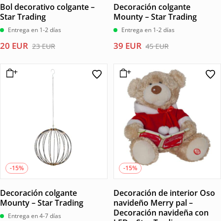
Bol decorativo colgante –
Decoración colgante
Star Trading
Mounty – Star Trading
Entrega en 1-2 días
Entrega en 1-2 días
El
El
El
El
20
EUR
39
EUR
23
EUR
45
EUR
precio
precio
precio
precio
original
actual
original
actual
era:
es:
era:
es:
23 EUR.
20 EUR.
45 EUR.
39 EUR.
-15%
-15%
Decoración colgante
Decoración de interior Oso
Mounty – Star Trading
navideño Merry pal –
Decoración navideña con
Entrega en 4-7 días