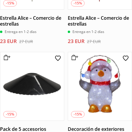
-15%
-15%
Estrella Alice – Comercio de
Estrella Alice – Comercio de
estrellas
estrellas
Entrega en 1-2 días
Entrega en 1-2 días
El
El
El
El
23
EUR
23
EUR
27
EUR
27
EUR
precio
precio
precio
precio
original
actual
original
actual
era:
es:
era:
es:
27 EUR.
23 EUR.
27 EUR.
23 EUR.
-15%
-15%
Pack de 5 accesorios
Decoración de exteriores