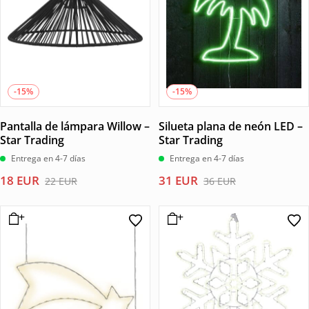
-15%
-15%
Pantalla de lámpara Willow –
Silueta plana de neón LED –
Star Trading
Star Trading
Entrega en 4-7 días
Entrega en 4-7 días
El
El
El
El
18
EUR
31
EUR
22
EUR
36
EUR
precio
precio
precio
precio
original
actual
original
actual
era:
es:
era:
es:
22 EUR.
18 EUR.
36 EUR.
31 EUR.