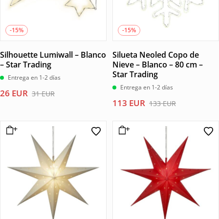
-15%
-15%
Silhouette Lumiwall – Blanco
Silueta Neoled Copo de
– Star Trading
Nieve – Blanco – 80 cm –
Star Trading
Entrega en 1-2 días
Entrega en 1-2 días
El
El
26
EUR
31
EUR
El
El
113
EUR
precio
precio
133
EUR
precio
precio
original
actual
original
actual
era:
es:
era:
es:
31 EUR.
26 EUR.
133 EUR.
113 EUR.