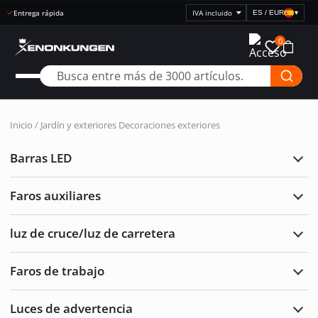
ES / EUR
▾
Seleccionar
visualización
0
de
precios
Inicio
/
Jardín y exteriores
Decoraciones exteriores
Barras LED
Ampl
Barr
LED
Faros auxiliares
Ampl
Faro
auxil
luz de cruce/luz de carretera
Ampl
luz
de
Faros de trabajo
cruc
Ampl
de
Faro
carre
de
Luces de advertencia
traba
Ampl