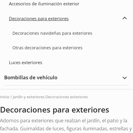
Accesorios de iluminación exterior
Decoraciones para exteriores
Ampl
Deco
para
Decoraciones navideñas para exteriores
exter
Otras decoraciones para exteriores
Luces exteriores
Bombillas de vehículo
Ampl
Bomb
de
vehí
Inicio
/
Jardín y exteriores
Decoraciones exteriores
Decoraciones para exteriores
Adornos para exteriores que realzan el jardín, el patio y la
fachada. Guirnaldas de luces, figuras iluminadas, estrellas y