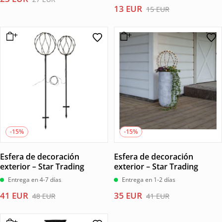
El
El
13
EUR
precio
precio
15
EUR
precio
precio
original
actual
original
actual
era:
es:
era:
es:
27 EUR.
23 EUR.
15 EUR.
13 EUR.
-15%
-15%
Esfera de decoración
Esfera de decoración
exterior – Star Trading
exterior – Star Trading
Entrega en 4-7 días
Entrega en 1-2 días
El
El
El
El
41
EUR
35
EUR
48
EUR
41
EUR
precio
precio
precio
precio
original
actual
original
actual