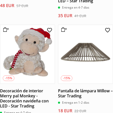
LED – Star Trading
El
El
48
EUR
57
EUR
Entrega en 4-7 días
precio
precio
El
El
35
EUR
41
EUR
original
actual
precio
precio
era:
es:
original
actual
57 EUR.
48 EUR.
era:
es:
41 EUR.
35 EUR.
-15%
-15%
Decoración de interior
Pantalla de lámpara Willow –
Merry pal Monkey -
Star Trading
Decoración navideña con
Entrega en 1-2 días
LED - Star Trading
El
El
18
EUR
22
EUR
Entrega en 4-7 días