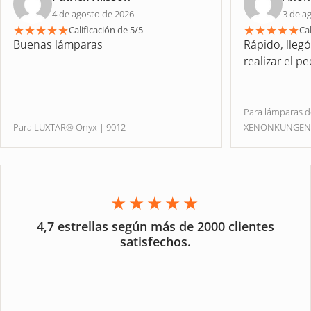
4 de agosto de 2026
3 de a
★
★
★
★
★
★
★
★
★
★
Calificación de 5/5
Cal
Buenas lámparas
Rápido, lleg
realizar el p
Para lámparas 
Para LUXTAR® Onyx | 9012
XENONKUNGE
★★★★★
4,7 estrellas según más de 2000 clientes
satisfechos.