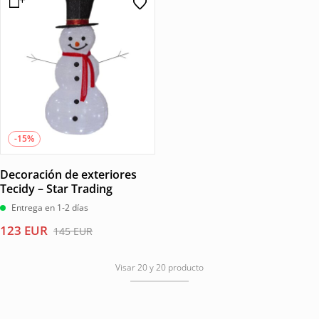
era:
es:
era:
es:
48 EUR.
41 EUR.
41 EUR.
35 EUR.
-15%
Decoración de exteriores
Tecidy – Star Trading
Entrega en 1-2 días
El
El
123
EUR
145
EUR
precio
precio
original
actual
Visar 20 y 20 producto
era:
es:
145 EUR.
123 EUR.