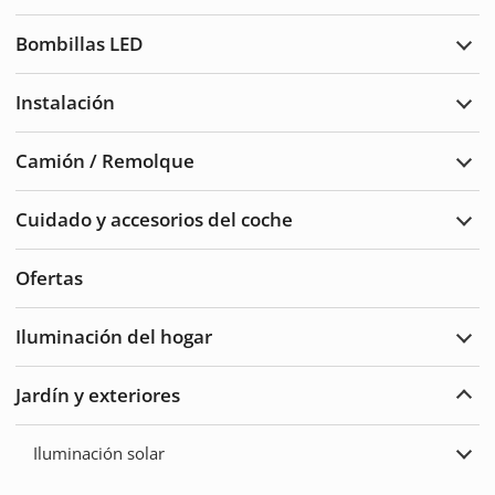
Luce
de
Bombillas LED
adve
Ampl
Bomb
LED
Instalación
Ampl
Insta
Camión / Remolque
Ampl
Cam
/
Cuidado y accesorios del coche
Remo
Ampl
Cuid
del
Ofertas
auto
y
acce
Iluminación del hogar
Ampl
Ilum
del
Jardín y exteriores
hoga
Ampl
Jard
y
Iluminación solar
Exte
Ampl
Ilum
solar