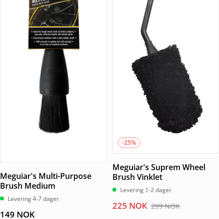
-25%
Meguiar's Suprem Wheel
Meguiar's Multi-Purpose
Brush Vinklet
Brush Medium
Levering 1-2 dager
Levering 4-7 dager
Opprinnelig
Nåværende
225
NOK
299
NOK
149
NOK
pris
pris