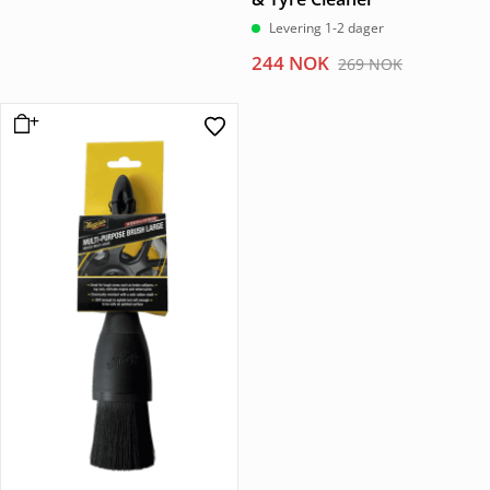
Levering 1-2 dager
Opprinnelig
Nåværende
244
NOK
269
NOK
pris
pris
var:
er:
269 NOK.
244 NOK.