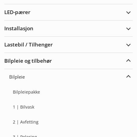
Vars
LED-pærer
Utvi
LED-
pære
Installasjon
Utvi
Insta
Lastebil / Tilhenger
Utvi
Laste
/
Bilpleie og tilbehør
Tilh
Utvi
bilpl
og
Bilpleie
tilbe
Utvi
Bilpl
Bilpleiepakke
1 | Bilvask
2 | Avfetting
3 | Polering