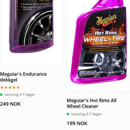
Meguiar's Endurance
dekkgel
Vurdert
Levering 4-7 dager
5.00
Meguiar's Hot Rims All
av 5
249
NOK
Wheel Cleaner
Levering 4-7 dager
199
NOK