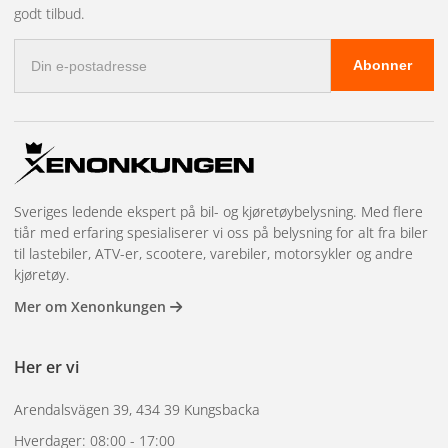
godt tilbud.
En felgforsegler legger et beskyttende lag som gjør det
E-
Abonner
vanskeligere for bremsestøv å brenne seg inn. Resultatet er
postadresse
at fremtidige vask går raskere og enklere. Påfør etter at
felgene er rene og tørre.
Dekkglans og dekkgel
Sveriges ledende ekspert på bil- og kjøretøybelysning. Med flere
tiår med erfaring spesialiserer vi oss på belysning for alt fra biler
til lastebiler, ATV-er, scootere, varebiler, motorsykler og andre
Dekkglans gir dekksidene et mørkt, friskt utseende og
kjøretøy.
beskytter gummien mot uttørking og gråning fra UV-lys.
Mer om Xenonkungen
Finnes som spray for rask påføring eller gel for et mer
kontrollert og langvarig resultat.
Her er vi
Spørsmål?
Kontakt oss
.
Arendalsvägen 39, 434 39 Kungsbacka
Hverdager: 08:00 - 17:00