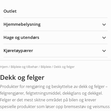
Utvi
Anne
Outlet
Hjemmebelysning
Utvi
Hjem
Hage og utendørs
Utvi
hage
og
Kjøretøypærer
uten
Utvi
Kjør
Hjem
/
Bilpleie og tilbehør
/
Bilpleie
/ Dekk og felger
Dekk og felger
Produkter for rengjøring og beskyttelse av dekk og felger –
felgrengjører, felgtetningsmiddel, dekkglans og dekkgel.
Felger er det mest skitne området på bilen og krever
spesielle produkter som løser opp bremsestøv og veismuss