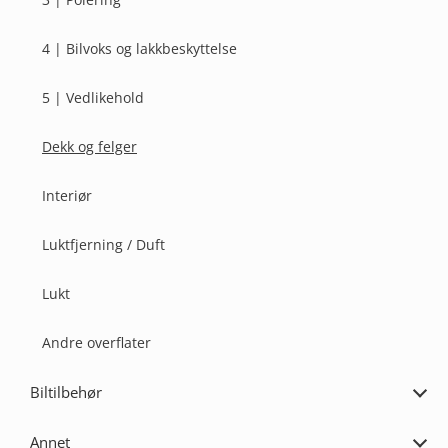
4 | Bilvoks og lakkbeskyttelse
5 | Vedlikehold
Dekk og felger
Interiør
Luktfjerning / Duft
Lukt
Andre overflater
Biltilbehør
Utvi
Bilti
Annet