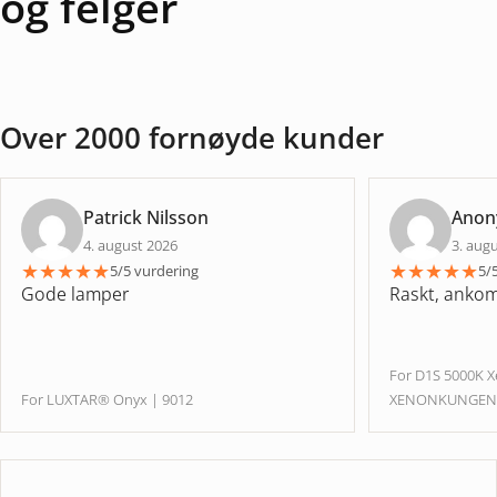
og felger
Over 2000 fornøyde kunder
Patrick Nilsson
Ano
4. august 2026
3. aug
★
★
★
★
★
★
★
★
★
★
5/5 vurdering
5/
Gode lamper
Raskt, ankom 
For D1S 5000K 
For LUXTAR® Onyx | 9012
XENONKUNGE