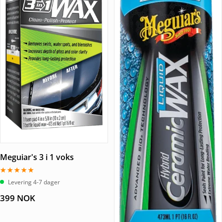
Meguiar's 3 i 1 voks
Vurdert
Levering 4-7 dager
5.00
av 5
399
NOK