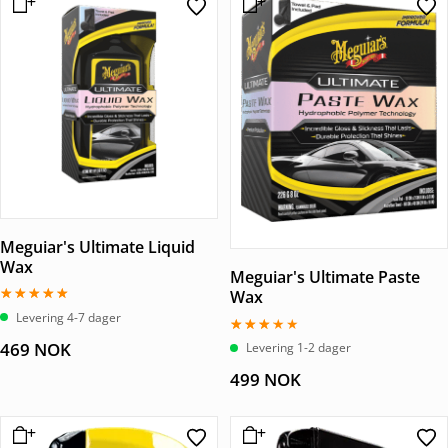
Meguiar's Ultimate Liquid
Wax
Meguiar's Ultimate Paste
Wax
Vurdert
Levering 4-7 dager
5.00
av 5
Vurdert
469
NOK
Levering 1-2 dager
3.00
av 5
499
NOK