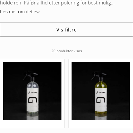
holde ren. Påfør alltid etter polering for best mulig...
Les mer om dette
Vis filtre
20 produkter visas