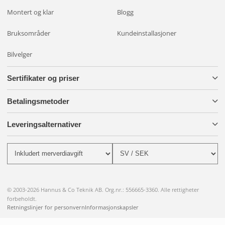
oss
.
Montert og klar
Blogg
Bruksområder
Kundeinstallasjoner
Bilvelger
Sertifikater og priser
Betalingsmetoder
Leveringsalternativer
© 2003-2026 Hannus & Co Teknik AB. Org.nr.: 556665-3360. Alle rettigheter
forbeholdt.
Retningslinjer for personvern
Informasjonskapsler