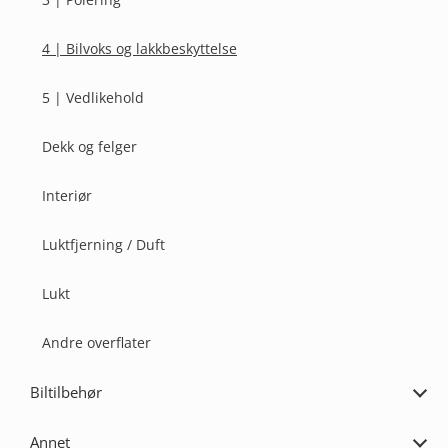
4 | Bilvoks og lakkbeskyttelse
5 | Vedlikehold
Dekk og felger
Interiør
Luktfjerning / Duft
Lukt
Andre overflater
Biltilbehør
Utvi
Bilti
Annet