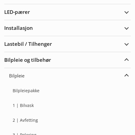
Vars
LED-pærer
Utvi
LED-
pære
Installasjon
Utvi
Insta
Lastebil / Tilhenger
Utvi
Laste
/
Bilpleie og tilbehør
Tilh
Utvi
bilpl
og
Bilpleie
tilbe
Utvi
Bilpl
Bilpleiepakke
1 | Bilvask
2 | Avfetting
3 | Polering