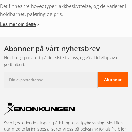
Det finnes tre hovedtyper lakkbeskyttelse, og de varierer i
holdbarhet, påføring og pris.
Les mer om dette
Bilvoks
(karnauba eller syntetisk) er det klassiske
alternativet. Det gir en varm, dyp shimmer og er enkelt å
påføre for hånd. Holdbarheten varierer fra noen uker til et
Abonner på vårt nyhetsbrev
par måneder. Perfekt for de som liker å vokse bilen
Hold deg oppdatert på det siste fra oss, og gå aldri glipp av et
regelmessig og setter pris på prosessen.
godt tilbud.
FORSEGLE
(forseglingsmiddel) er et syntetisk produkt som
E-
fester seg tettere til lakken og varer lenger – vanligvis 3–6
Abonner
postadresse
måneder. Det gir en klarere, mer speilblank glans
sammenlignet med tradisjonell voks. Påføres på samme
måte som voks, men krever litt mer nøye arbeid.
Keramisk beskyttelse
(keramisk belegg) er den mest
Sveriges ledende ekspert på bil- og kjøretøybelysning. Med flere
holdbare løsningen. En profesjonell keramisk behandling
tiår med erfaring spesialiserer vi oss på belysning for alt fra biler
kan vare i 2–5 år. Beskyttelsen er ekstremt hard,