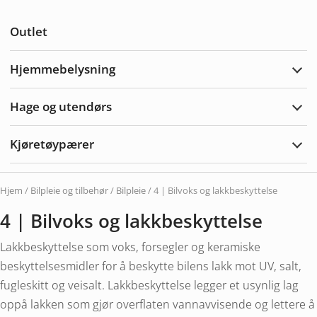
Utvi
Anne
Outlet
Hjemmebelysning
Utvi
Hjem
Hage og utendørs
Utvi
hage
og
Kjøretøypærer
uten
Utvi
Kjør
Hjem
/
Bilpleie og tilbehør
/
Bilpleie
/ 4 | Bilvoks og lakkbeskyttelse
4 | Bilvoks og lakkbeskyttelse
Lakkbeskyttelse som voks, forsegler og keramiske
beskyttelsesmidler for å beskytte bilens lakk mot UV, salt,
fugleskitt og veisalt. Lakkbeskyttelse legger et usynlig lag
oppå lakken som gjør overflaten vannavvisende og lettere å