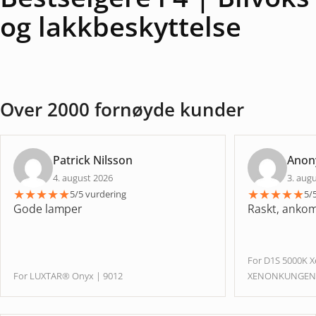
og lakkbeskyttelse
Over 2000 fornøyde kunder
Patrick Nilsson
Ano
4. august 2026
3. aug
★
★
★
★
★
★
★
★
★
★
5/5 vurdering
5/
Gode lamper
Raskt, ankom 
For D1S 5000K 
For LUXTAR® Onyx | 9012
XENONKUNGE