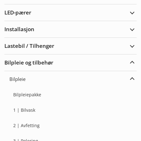
Vars
LED-pærer
Utvi
LED-
pære
Installasjon
Utvi
Insta
Lastebil / Tilhenger
Utvi
Laste
/
Bilpleie og tilbehør
Tilh
Utvi
bilpl
og
Bilpleie
tilbe
Utvi
Bilpl
Bilpleiepakke
1 | Bilvask
2 | Avfetting
3 | Polering