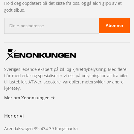
Hold deg oppdatert på det siste fra oss, og gå aldri glipp av et
påfører lakkbeskyttelse på upolert lakk, låser du feilene
godt tilbud.
under beskyttelsen.
E-
Abonner
postadresse
Håndpolering eller
maskinpolering?
Sveriges ledende ekspert på bil- og kjøretøybelysning. Med flere
Håndpolering med fint poleringsmiddel og en mikrofiberklut
tiår med erfaring spesialiserer vi oss på belysning for alt fra biler
kan gi gode resultater på mindre områder og overfladiske
til lastebiler, ATV-er, scootere, varebiler, motorsykler og andre
merker. Maskinpolering med poleringsmaskin og
kjøretøy.
poleringsskiver gir mye jevnere og mer effektive resultater,
Mer om Xenonkungen
spesielt på større områder og dypere defekter. En
eksentrisk poleringsmaskin (DA-poleringsmaskin) er det
Her er vi
tryggeste valget for nybegynnere – den roterer
uregelmessig og reduserer risikoen for polering gjennom
Arendalsvägen 39, 434 39 Kungsbacka