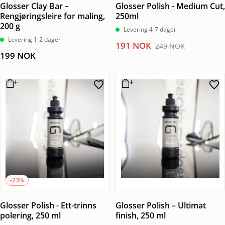
Glosser Clay Bar –
Glosser Polish - Medium Cut,
Rengjøringsleire for maling,
250ml
200 g
Levering 4-7 dager
Levering 1-2 dager
Opprinnelig
Nåværende
191
NOK
249
NOK
199
NOK
pris
pris
var:
er:
249 NOK.
191 NOK.
-23%
Glosser Polish - Ett-trinns
Glosser Polish – Ultimat
polering, 250 ml
finish, 250 ml