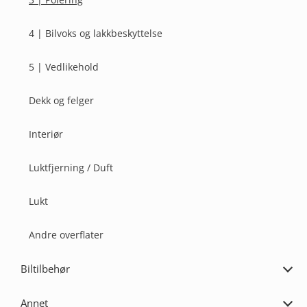
4 | Bilvoks og lakkbeskyttelse
5 | Vedlikehold
Dekk og felger
Interiør
Luktfjerning / Duft
Lukt
Andre overflater
Biltilbehør
Utvi
Bilti
Annet