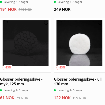
Levering 4-7 dager
Levering 4-7 dager
Opprinnelig
Nåværende
191
NOK
249
NOK
249
NOK
pris
pris
var:
er:
249 NOK.
191 NOK.
-23%
-23%
Glosser poleringsskive -
Glosser poleringsskive - ull,
myk, 125 mm
130 mm
Levering 4-7 dager
Levering 4-7 dager
Opprinnelig
Nåværende
Opprinnelig
Nåværende
61
NOK
122
NOK
79
NOK
159
NOK
pris
pris
pris
pris