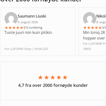
Saumann Liuski
Nikol
9. august 2026
8. aug
★
★
★
★
★
★
★
★
★
★
5/5 vurdering
5/
Tuote juuri niin kuin pitikin.
Min Ioniq 28 h
hopper over 
For LUXTAR® P
For LUXTAR® Onyx | H4 Bi-LED
/9005
★★★★★
4,7 fra over 2000 fornøyde kunder