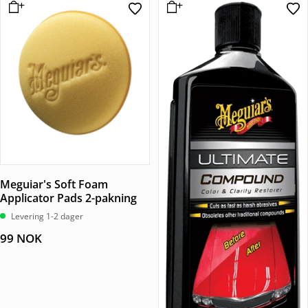
259 NOK.
194 NOK.
Meguiar's Soft Foam
Applicator Pads 2-pakning
Levering 1-2 dager
99
NOK