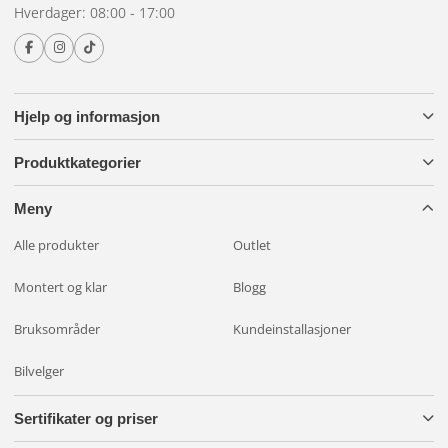
klarlakken.
Hverdager: 08:00 - 17:00
Poleringsskiver
Hjelp og informasjon
Hardheten på poleringsskiven avgjør hvor aggressiv
Produktkategorier
poleringen er. Hard skive for grovpolering (fjerner dypere
riper), medium for finpolering og myk for etterbehandling
Meny
og glasering. Start alltid med den minst aggressive
Alle produkter
Outlet
kombinasjonen og arbeid deg oppover etter behov.
Montert og klar
Blogg
Spørsmål om hvilken kombinasjon som passer til bilen din?
Kontakt oss
.
Bruksområder
Kundeinstallasjoner
Bilvelger
Sertifikater og priser