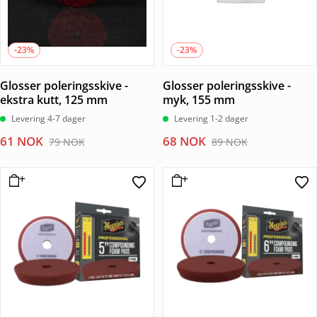
-23%
-23%
Glosser poleringsskive -
Glosser poleringsskive -
ekstra kutt, 125 mm
myk, 155 mm
Levering 4-7 dager
Levering 1-2 dager
Opprinnelig
Nåværende
Opprinnelig
Nåværende
61
NOK
68
NOK
79
NOK
89
NOK
pris
pris
pris
pris
var:
er:
var:
er:
79 NOK.
61 NOK.
89 NOK.
68 NOK.