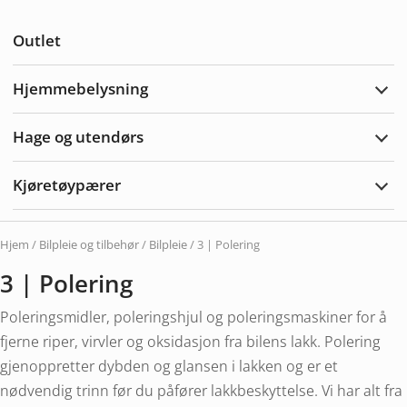
Utvi
Anne
Outlet
Hjemmebelysning
Utvi
Hjem
Hage og utendørs
Utvi
hage
og
Kjøretøypærer
uten
Utvi
Kjør
Hjem
/
Bilpleie og tilbehør
/
Bilpleie
/ 3 | Polering
3 | Polering
Poleringsmidler, poleringshjul og poleringsmaskiner for å
fjerne riper, virvler og oksidasjon fra bilens lakk. Polering
gjenoppretter dybden og glansen i lakken og er et
nødvendig trinn før du påfører lakkbeskyttelse. Vi har alt fra