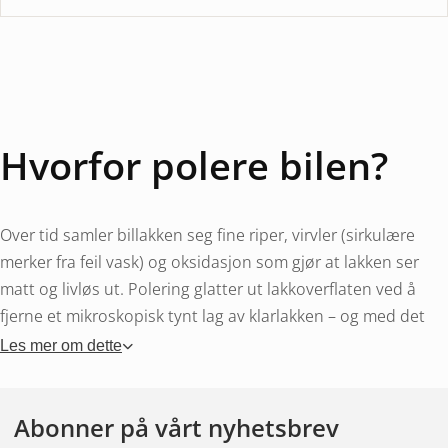
Hvorfor polere bilen?
Over tid samler billakken seg fine riper, virvler (sirkulære
merker fra feil vask) og oksidasjon som gjør at lakken ser
matt og livløs ut. Polering glatter ut lakkoverflaten ved å
fjerne et mikroskopisk tynt lag av klarlakken – og med det
forsvinner ripene. Resultatet er en dyp, skinnende overflate
Les mer om dette
som ser ut som ny.
Poler alltid etterpå
avfetting
og før
lakkbeskyttelse
Hvis du
Abonner på vårt nyhetsbrev
polerer oppå skitt, risikerer du å gjøre mer skade. Hvis du