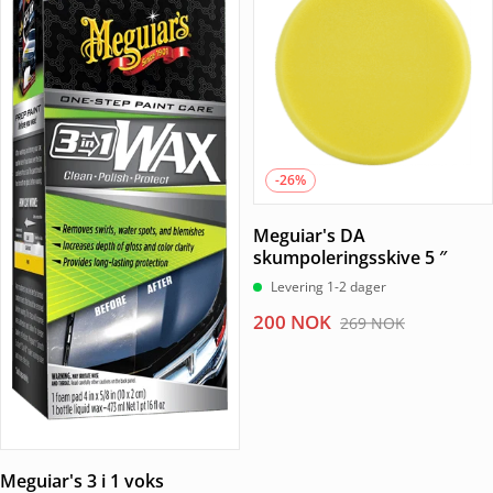
-26%
Meguiar's DA
skumpoleringsskive 5 ″
Levering 1-2 dager
Opprinnelig
Nåværende
200
NOK
269
NOK
pris
pris
var:
er:
269 NOK.
200 NOK.
Meguiar's 3 i 1 voks