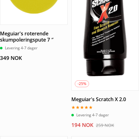
Meguiar's roterende
skumpoleringspute 7 ″
Levering 4-7 dager
349
NOK
-25%
Meguiar's Scratch X 2.0
Vurdert
Levering 4-7 dager
5.00
av 5
Opprinnelig
Nåværende
194
NOK
259
NOK
pris
pris
var:
er: