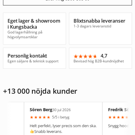
Eget lager & showroom
Blixtsnabba leveranser
i Kungsbacka
1-3 dagars leveranstid
God lagerhållning på
högvolymsartiklar
Personlig kontakt
4,7
★★★★★
★★★★★
Egen säljare & teknisk support
Bevisad hög B2B-kundnöjdhet
+13 000 nöjda kunder
Sören Berg
Fredrik Söder
30 jul 2026
28 jul 2
★
★
★
★
★
★
★
★
★
★
5/5 i betyg
5/5 i betyg
Helt perfekt, lyser precis som den ska.
Snygg hoodie med bra 
Snabb leverans.