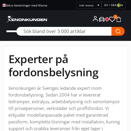
Fri frakt över 1995:-
SV / SEK
▾
Välj
prisvisning
0
Experter på
fordonsbelysning
Xenonkungen är Sveriges ledande expert inom
fordonsbelysning. Sedan 2004 har vi levererat
ledramper, extraljus, arbetsbelysning och xenonlampor
till privatpersoner, verkstäder och proffsfordon. Vi
erbjuder modellanpassade paket med garanterad
passform, kompletta lösningar med installation, kunnig
support och snabba leveranser från eget lager i