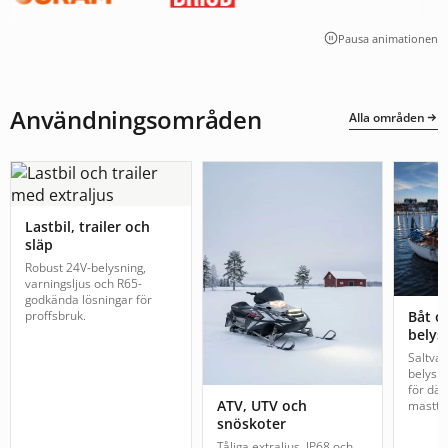
Pausa animationen
Användningsområden
Alla områden
Lastbil, trailer och
släp
Robust 24V-belysning,
varningsljus och R65-
godkända lösningar för
proffsbruk.
Båt o
belys
Saltva
belysn
för däc
ATV, UTV och
mastto
snöskoter
Tåliga extraljus, IP68 och