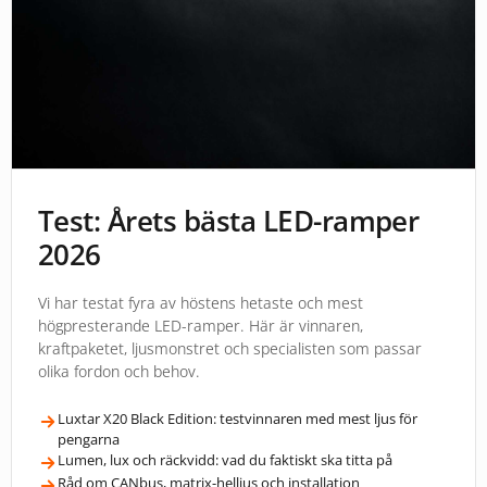
Test: Årets bästa LED-ramper
2026
Vi har testat fyra av höstens hetaste och mest
högpresterande LED-ramper. Här är vinnaren,
kraftpaketet, ljusmonstret och specialisten som passar
olika fordon och behov.
Luxtar X20 Black Edition: testvinnaren med mest ljus för
pengarna
Lumen, lux och räckvidd: vad du faktiskt ska titta på
Råd om CANbus, matrix-helljus och installation