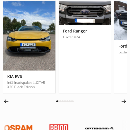
Ford Ranger
Luxtar X24
Ford 
Luxtar
KIA EV6
Infällnadspaket LUXTAR
X20 Black Edition