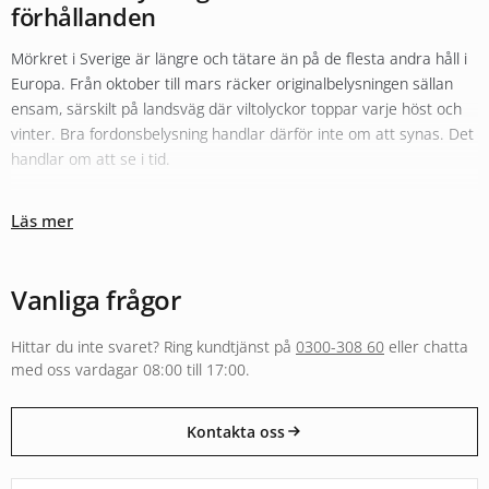
förhållanden
Mörkret i Sverige är längre och tätare än på de flesta andra håll i
Europa. Från oktober till mars räcker originalbelysningen sällan
ensam, särskilt på landsväg där viltolyckor toppar varje höst och
vinter. Bra fordonsbelysning handlar därför inte om att synas. Det
handlar om att se i tid.
Olika typer av belysning fyller olika roller
Läs mer
Sortimentet hos Xenonkungen är uppbyggt kring den tanken.
Originalbelysningen i halv- och helljus kompletteras ofta med
LED-
konvertering
för bättre färgtemperatur och räckvidd. För längre
Vanliga frågor
sträckor i mörker fyller
extraljus
och LED-ramper en helt annan
funktion än vad originalljuset klarar, både i räckvidd och i ljusbild.
Hittar du inte svaret? Ring kundtjänst på
0300-308 60
eller chatta
Arbetsbelysning och varningsljus följer separata regelverk och är
med oss vardagar 08:00 till 17:00.
byggda för andra användningar, från entreprenadmaskin i skogen
till varningsljus på utryckningsfordon.
Kontakta oss
E-godkänt för väg eller byggt för annan användning