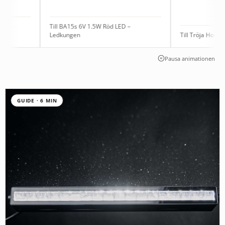
Till BA15s 6V 1.5W Röd LED –
Ledkungen
Till Tröja Hoodie Xenon
Pausa animationen
GUIDE · 6 MIN