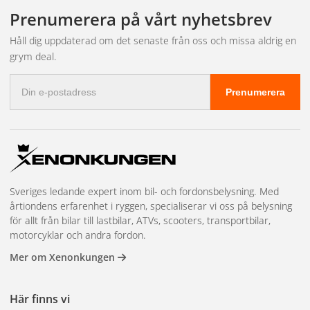
leveransen och bokar in tid hos närmaste partnerverkstad.
fakturabetalning, mängdrabatter, en dedikerad kundansvarig och
Prenumerera på vårt nyhetsbrev
prioriterad lagerreservation på högvolymsartiklar. Vi har även
showroom i Kungsbacka för demonstrationer och teknisk
Håll dig uppdaterad om det senaste från oss och missa aldrig en
rådgivning. Läs mer och kom igång på
återförsäljarsidan
.
grym deal.
E-
Prenumerera
postadress
Sveriges ledande expert inom bil- och fordonsbelysning. Med
årtiondens erfarenhet i ryggen, specialiserar vi oss på belysning
för allt från bilar till lastbilar, ATVs, scooters, transportbilar,
motorcyklar och andra fordon.
Mer om Xenonkungen
Här finns vi