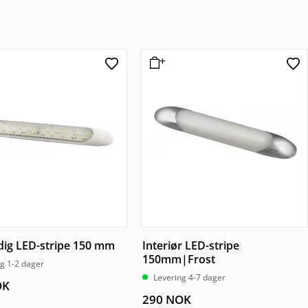
dig LED-stripe 150 mm
Interiør LED-stripe
150mm|Frost
g 1-2 dager
Levering 4-7 dager
OK
290
NOK