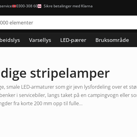
ervice
0300-308 60
Sikre betalinger med Klarna
beidslys
Varsellys
LED-pærer
Bruksområde
dige stripelamper
ge, smale LED-armaturer som gir jevn lysfordeling over et stø
benker i servicebiler, langs taket på en campingvogn eller 
gder fra korte 200 mm opp til fulle...