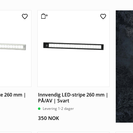
pris
pris
var:
er:
190 NOK.
130 NOK.
te 260 mm |
Innvendig LED-stripe 260 mm |
PÅ/AV | Svart
Levering 1-2 dager
350
NOK