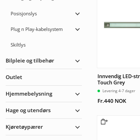
Posisjonslys
Utvid
Posisjonslys
Plug n Play-kabelsystem
Utvid
Plug
n
Skiltlys
Play-
kabelsystem
Bilpleie og tilbehør
Utvid
bilpleie
og
Innvendig LED-st
Outlet
tilbehør
Touch Grey
Levering 4-7 dager
Hjemmebelysning
Utvid
Fr.
440
NOK
Hjemmebelysning
Hage og utendørs
Utvid
hage
og
Kjøretøypærer
utendørs
Utvid
Kjøretøypærer