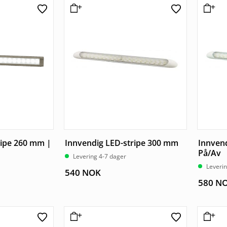
ripe 260 mm |
Innvendig LED-stripe 300 mm
Innven
På/Av
Levering 4-7 dager
Leverin
540
NOK
580
N