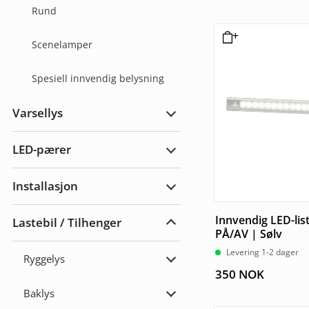
Rund
Scenelamper
Spesiell innvendig belysning
Varsellys
Utvid
Varsellys
LED-pærer
Utvid
LED-
pærer
Installasjon
Utvid
Installasjon
Innvendig LED-lis
Lastebil / Tilhenger
Utvid
PÅ/AV | Sølv
Lastebil
/
Levering 1-2 dager
Ryggelys
Tilhenger
Utvid
350
NOK
Ryggelys
Baklys
Utvid
Baklys