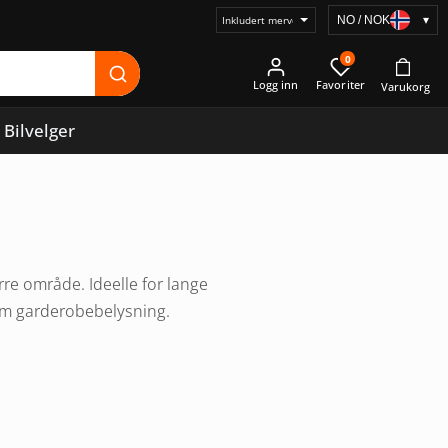
NO / NOK
▾
Velg
prisvisning
0
Logg inn
Bilvelger
rre område. Ideelle for lange
som garderobebelysning.