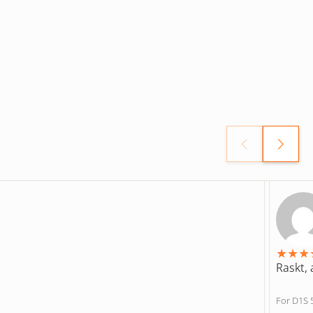
★
★
★
Raskt, 
For D1S