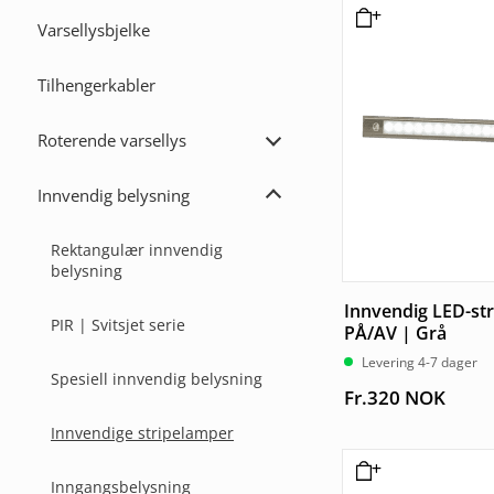
Varsellysbjelke
Tilhengerkabler
Roterende varsellys
Utvid
Roterende
varsellys
Innvendig belysning
Utvid
Innvendig
belysning
Rektangulær innvendig
belysning
Innvendig LED-st
PIR | Svitsjet serie
PÅ/AV | Grå
Levering 4-7 dager
Spesiell innvendig belysning
Fr.
320
NOK
Innvendige stripelamper
Inngangsbelysning