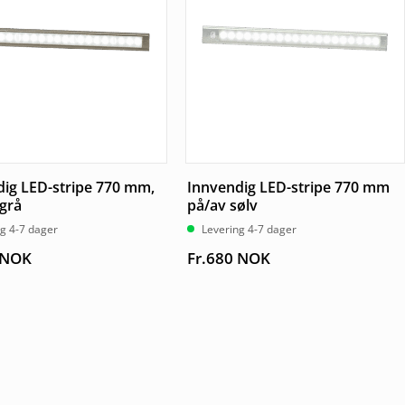
ig LED-stripe 770 mm,
Innvendig LED-stripe 770 mm
grå
på/av sølv
g 4-7 dager
Levering 4-7 dager
NOK
Fr.
680
NOK