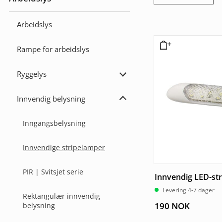
Utvid
Arbeidslys
Arbeidslys
Rampe for arbeidslys
Ryggelys
Utvid
Ryggelys
Innvendig belysning
Utvid
Innvendig
belysning
Inngangsbelysning
Innvendige stripelamper
PIR | Svitsjet serie
Innvendig LED-st
Levering 4-7 dager
Rektangulær innvendig
190
NOK
belysning