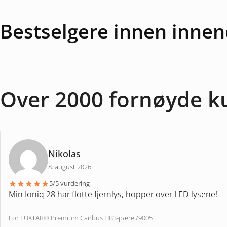
Bestselgere innen innen
Over 2000 fornøyde k
Nikolas
8. august 2026
★
★
★
★
★
5/5 vurdering
Min Ioniq 28 har flotte fjernlys, hopper over LED-lysene!
For LUXTAR® Premium Canbus HB3-pære /9005