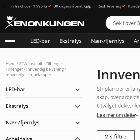
Fri frakt over 1 995 kr
30 dagers åpent kjøp
Rask levering
Kundes
LED-bar
Ekstralys
Nær-/fjernlys
Ar
Hjem
/
24V/Lastebil | Tilhenger |
Innven
Tilhenger
/
Innvendig belysning
/
Innvendige stripelamper
Striplamper er lan
LED-bar
Utvid
LED-
skap, over arbeids
bar
Ekstralys
Utvalget dekker len
Utvid
Ekstralys
Les mer om dette
Nær-/fjernlys
Utvid
Nær-/fjernlys
Vis filtre
Arbeidslys