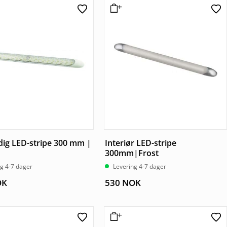
dig LED-stripe 300 mm |
Interiør LED-stripe
300mm|Frost
g 4-7 dager
Levering 4-7 dager
OK
530
NOK