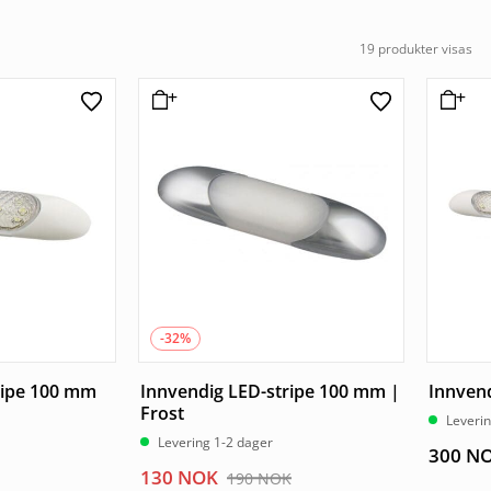
19 produkter visas
-32%
ripe 100 mm
Innvendig LED-stripe 100 mm |
Innven
Frost
Leverin
Levering 1-2 dager
300
N
Opprinnelig
Nåværende
130
NOK
190
NOK