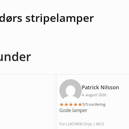
dørs stripelamper
under
Patrick Nilsson
4. august 2026
★
★
★
★
★
5/5 vurdering
Gode lamper
For LUXTAR® Onyx | 9012