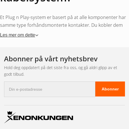
Et Plug n Play-system er basert på at alle komponenter har
samme type forhåndsmonterte kontakter. Du kobler dem
direkte uten skjøting eller bruk av kabelsko. Dette betyr
Les mer om dette
færre feilkilder, raskere montering og en mer pålitelig
installasjon over tid – noe som spiller en stor rolle for
tilhengere og kjøretøy som er utsatt for vibrasjoner, salt og
Abonner på vårt nyhetsbrev
fuktighet.
Hold deg oppdatert på det siste fra oss, og gå aldri glipp av et
godt tilbud.
Kompatibilitet mellom
E-
Abonner
postadresse
komponenter
Vårt sortiment er strukturert slik at alle baklys, posisjonslys
og kabler i samme serie passer sammen. Når du kjøper en