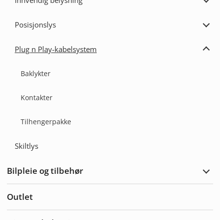
Innvendig belysning
Utvi
Innv
bely
Posisjonslys
Utvi
Posi
Plug n Play-kabelsystem
Utvi
Plug
n
Baklykter
Play
kabe
Kontakter
Tilhengerpakke
Skiltlys
Bilpleie og tilbehør
Utvi
bilpl
og
Outlet
tilbe