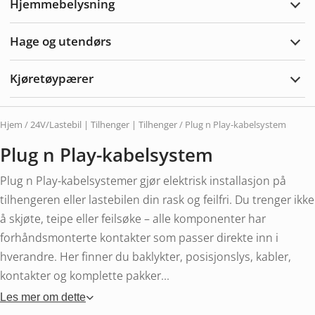
Hjemmebelysning
Utvi
Hjem
Hage og utendørs
Utvi
hage
og
Kjøretøypærer
uten
Utvi
Kjør
Hjem
/
24V/Lastebil | Tilhenger | Tilhenger
/ Plug n Play-kabelsystem
Plug n Play-kabelsystem
Plug n Play-kabelsystemer gjør elektrisk installasjon på
tilhengeren eller lastebilen din rask og feilfri. Du trenger ikke
å skjøte, teipe eller feilsøke – alle komponenter har
forhåndsmonterte kontakter som passer direkte inn i
hverandre. Her finner du baklykter, posisjonslys, kabler,
kontakter og komplette pakker...
Les mer om dette