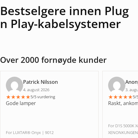
Bestselgere innen Plug
n Play-kabelsystemer
Over 2000 fornøyde kunder
Patrick Nilsson
Ano
4. august 2026
3. aug
★
★
★
★
★
★
★
★
★
★
5/5 vurdering
5/
Gode lamper
Raskt, ankom 
For D1S 5000K 
For LUXTAR® Onyx | 9012
XENONKUNGE