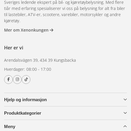
Sveriges ledende ekspert på bil- og kjøretøybelysning. Med flere
komplett tilhengerpakke, får du hovedkabel, baklys,
tiår med erfaring spesialiserer vi oss på belysning for alt fra biler
posisjonslys og alle nødvendige T-stykker tilpasset en
til lastebiler, ATV-er, scootere, varebiler, motorsykler og andre
bestemt lastelengde. Ved komplettering er det viktig å følge
kjøretøy.
samme kontaktstandard.
Mer om Xenonkungen
Typiske bruksområder
Her er vi
Arendalsvägen 39, 434 39 Kungsbacka
Plug n Play passer best for tilhengere, landbrukstilhengere,
Hverdager: 08:00 - 17:00
båthengere og mindre lastebiler der du ønsker å installere
eller bytte ut belysning uten elektriker. Systemet er også
verdsatt av profesjonelle selgere som bygger opp mange
Hjelp og informasjon
tilhengere og trenger å minimere installasjonstiden per
kjøretøy.
Produktkategorier
Hva bør du vurdere når
Meny