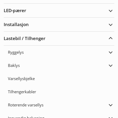
Vars
LED-pærer
Utvi
LED-
pære
Installasjon
Utvi
Insta
Lastebil / Tilhenger
Utvi
Laste
/
Ryggelys
Tilh
Utvi
Rygg
Baklys
Utvi
Bakl
Varsellysbjelke
Tilhengerkabler
Roterende varsellys
Utvi
Rote
varse