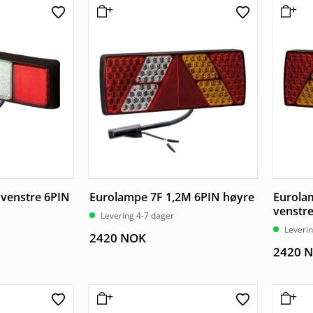
 venstre 6PIN
Eurolampe 7F 1,2M 6PIN høyre
Eurola
venstr
Levering 4-7 dager
Leverin
2420
NOK
2420
N