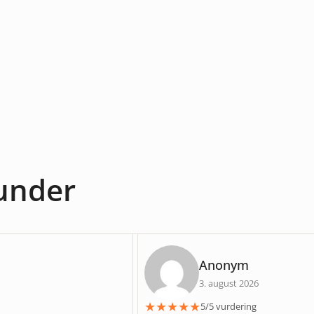
under
Anonym
3. august 2026
★
★
★
★
★
5/5 vurdering