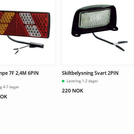
mpe 7F 2,4M 6PIN
Skiltbelysning Svart 2PIN
e
Levering 1-2 dager
g 4-7 dager
220
NOK
OK