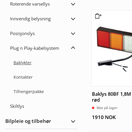
Roterende varsellys
Utvid
Roterende
varsellys
Innvendig belysning
Utvid
Innvendig
belysning
Posisjonslys
Utvid
Posisjonslys
Plug n Play-kabelsystem
Utvid
Plug
n
Baklykter
Play-
kabelsystem
Kontakter
Tilhengerpakke
Baklys 80BF 1,8M
rød
Skiltlys
Ikke på lager
1910
NOK
Bilpleie og tilbehør
Utvid
bilpleie
og