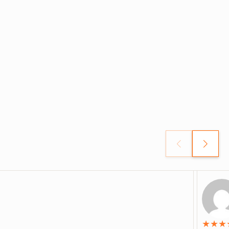
★
★
★