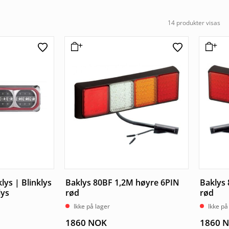
14 produkter visas
lys | Blinklys
Baklys 80BF 1,2M høyre 6PIN
Baklys 
lys
rød
rød
Ikke på lager
Ikke på
1860
NOK
1860
N