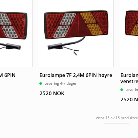
M 6PIN
Eurolampe 7F 2,4M 6PIN høyre
Eurola
venstr
Levering 4-7 dager
Leverin
2520
NOK
2520
N
Visar 15 av 15 produkter