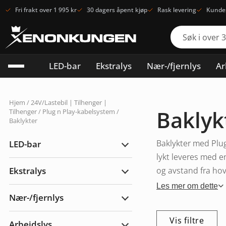
Fri frakt over 1 995 kr
30 dagers åpent kjøp
Rask levering
Kundes
LED-bar
Ekstralys
Nær-/fjernlys
Ar
Hjem
/
24V/Lastebil | Tilhenger |
Baklyk
Tilhenger
/
Plug n Play-kabelsystem
/
Baklykter
Baklykter med Plug 
LED-bar
Utvid
LED-
lykt leveres med e
bar
Ekstralys
og avstand fra hove
Utvid
Ekstralys
Les mer om dette
Nær-/fjernlys
Utvid
Nær-/fjernlys
Vis filtre
Arbeidslys