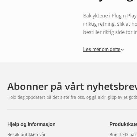
Baklyktene i Plug n Play
i riktig retning, slik at
bestiller riktig side for 
Kabelleng
Les mer om dette
Lysene kommer i forskjel
Abonner på vårt nyhetsbre
avstanden mellom baklys
forlengelse. For lang kab
Hold deg oppdatert på det siste fra oss, og gå aldri glipp av et godt
Funksjone
Hjelp og informasjon
Produktkate
Standardfunksjoner inkl
Besøk butikken vår
Buet LED-bar