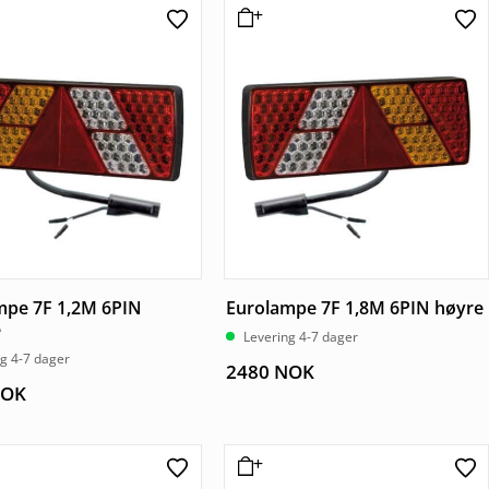
mpe 7F 1,2M 6PIN
Eurolampe 7F 1,8M 6PIN høyre
e
Levering 4-7 dager
g 4-7 dager
2480
NOK
OK