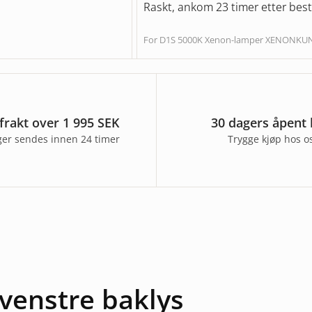
Raskt, ankom 23 timer etter besti
For D1S 5000K Xenon-lamper XENONK
 frakt over 1 995 SEK
30 dagers åpent 
nger sendes innen 24 timer
Trygge kjøp hos o
venstre baklys