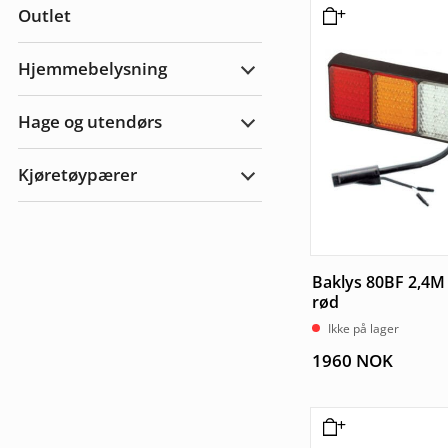
Outlet
tilbehør
Hjemmebelysning
Utvid
Hjemmebelysning
Hage og utendørs
Utvid
hage
og
Kjøretøypærer
utendørs
Utvid
Kjøretøypærer
Baklys 80BF 2,4M
rød
Ikke på lager
1960
NOK