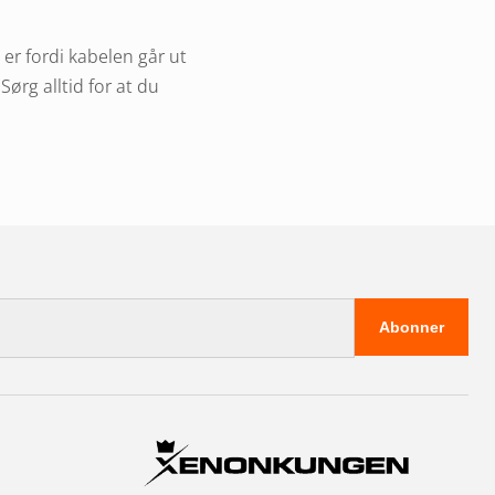
 er fordi kabelen går ut
Sørg alltid for at du
Velg lengde basert på
etyr at du trenger en
Abonner
ter
så inkludere ryggelys,