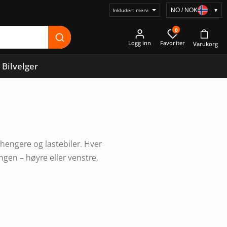
NO / NOK
▾
Velg
prisvisning
0
Logg inn
Bilvelger
ilhengere og lastebiler. Hver
ngen – høyre eller venstre,