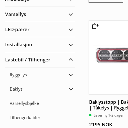
Utvid
Arbeidslys
Varsellys
Utvid
Varsellys
LED-pærer
Utvid
LED-
pærer
Installasjon
Utvid
Installasjon
Lastebil / Tilhenger
Utvid
Lastebil
/
Ryggelys
Tilhenger
Utvid
Ryggelys
Baklys
Utvid
Baklys
Baklysstopp | Bak
Varsellysbjelke
| Tåkelys | Rygge
Levering 1-2 dager
Tilhengerkabler
2195
NOK