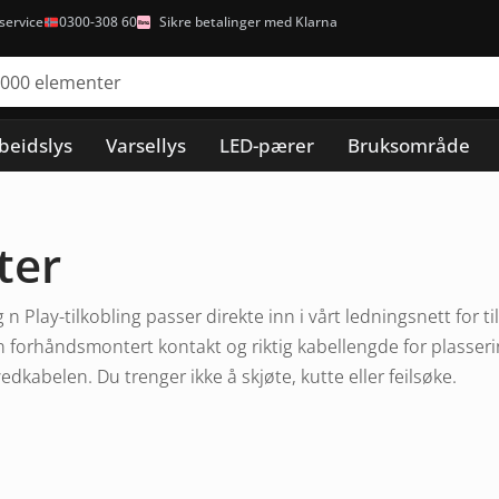
ervice
0300-308 60
Sikre betalinger med Klarna
beidslys
Varsellys
LED-pærer
Bruksområde
ter
n Play-tilkobling passer direkte inn i vårt ledningsnett for t
n forhåndsmontert kontakt og riktig kabellengde for plasseri
dkabelen. Du trenger ikke å skjøte, kutte eller feilsøke.