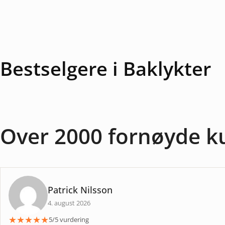
Bestselgere i Baklykter
Over 2000 fornøyde k
Patrick Nilsson
4. august 2026
★
★
★
★
★
5/5 vurdering