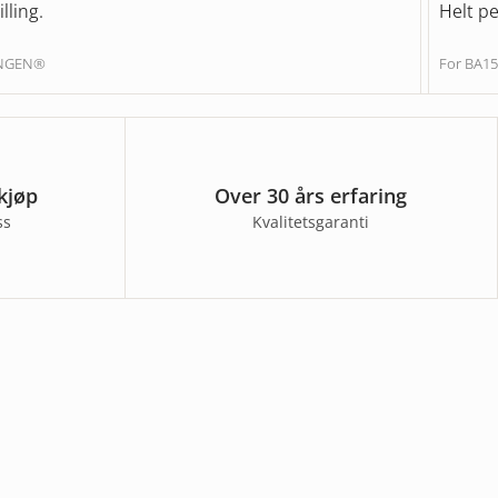
lling.
Helt pe
UNGEN®
For BA15
kjøp
Over 30 års erfaring
ss
Kvalitetsgaranti