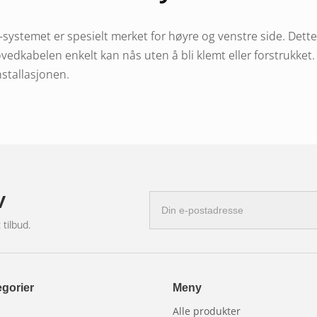
-systemet er spesielt merket for høyre og venstre side. Dette
 hovedkabelen enkelt kan nås uten å bli klemt eller forstrukket. 
installasjonen.
de – velg riktig størrelse
lige kabellengder, vanligvis fra 1,2 meter opptil 2,4 meter. 
v
ets posisjon og hvor hovedkabelen slutter. For kort kabel b
E-
el må kveiles og festes slik at den ikke henger fritt.
postadresse
 tilbud.
r ved Plug n Play-baklyk
gorier
Meny
uderer baklys, bremselys og blinklys. Større modeller kan og
Alle produkter