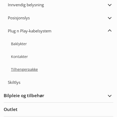
varse
Innvendig belysning
Utvi
Innv
bely
Posisjonslys
Utvi
Posi
Plug n Play-kabelsystem
Utvi
Plug
n
Baklykter
Play
kabe
Kontakter
Tilhengerpakke
Skiltlys
Bilpleie og tilbehør
Utvi
bilpl
og
Outlet
tilbe