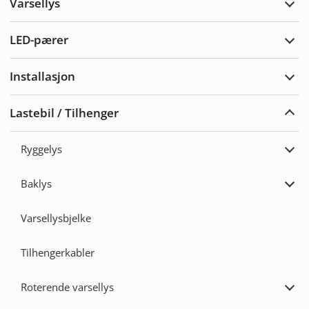
Varsellys
Utvi
Vars
LED-pærer
Utvi
LED-
pære
Installasjon
Utvi
Insta
Lastebil / Tilhenger
Utvi
Laste
/
Ryggelys
Tilh
Utvi
Rygg
Baklys
Utvi
Bakl
Varsellysbjelke
Tilhengerkabler
Roterende varsellys
Utvi
Rote