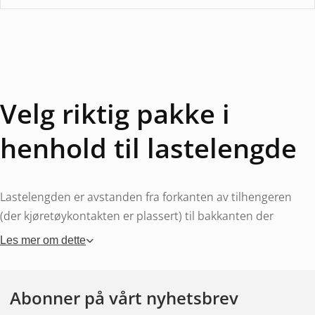
Velg riktig pakke i
henhold til lastelengde
Lastelengden er avstanden fra forkanten av tilhengeren
(der kjøretøykontakten er plassert) til bakkanten der
baklysene er montert. Mål denne avstanden og velg en
Les mer om dette
pakke som passer – en for kort pakke betyr at det ikke er
nok kabel, en for lang pakke betyr at det er for mye kabel å
rulle og feste.
Abonner på vårt nyhetsbrev