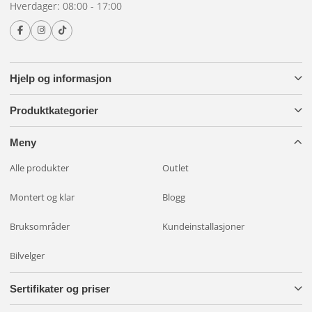
Ideen bak Plug n Play-sett er at hvem som helst kan
Hverdager: 08:00 - 17:00
installere et komplett baklyktsystem på et par timer uten
noen form for elektrisk kunnskap. Alt du trenger er skruer
for å feste lysene og muligens kabelstrips for å rulle opp
overflødig kabel. Ingen skjøting, ingen lodding.
Hjelp og informasjon
Produktkategorier
Meny
Alle produkter
Outlet
Montert og klar
Blogg
Bruksområder
Kundeinstallasjoner
Bilvelger
Sertifikater og priser