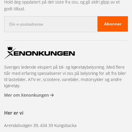
Hold deg oppdatert på det siste fra oss, og gå aldri glipp av et
Hva er inkludert i en
godt tilbud.
E-
pakke?
Abonner
postadresse
En komplett pakke inkluderer en hovedkabel med
kjøretøykontakt, to baklykter (høyre og venstre) med riktig
kabellengde, T-stykker for grenrør og et passende antall
Sveriges ledende ekspert på bil- og kjøretøybelysning. Med flere
posisjonslys for tilhengerens bredde. Noen pakker
tiår med erfaring spesialiserer vi oss på belysning for alt fra biler
inkluderer også skiltbelysning.
til lastebiler, ATV-er, scootere, varebiler, motorsykler og andre
kjøretøy.
Installasjon uten
Mer om Xenonkungen
elektriker
Her er vi
Arendalsvägen 39, 434 39 Kungsbacka