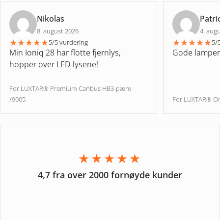
Nikolas
Patri
8. august 2026
4. aug
★
★
★
★
★
★
★
★
★
★
5/5 vurdering
5/
Min Ioniq 28 har flotte fjernlys,
Gode lamper
hopper over LED-lysene!
For LUXTAR® Premium Canbus HB3-pære
/9005
For LUXTAR® On
★★★★★
4,7 fra over 2000 fornøyde kunder