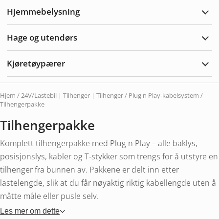
Hjemmebelysning
Utvi
Hjem
Hage og utendørs
Utvi
hage
og
Kjøretøypærer
uten
Utvi
Kjør
Hjem
/
24V/Lastebil | Tilhenger | Tilhenger
/
Plug n Play-kabelsystem
/
Tilhengerpakke
Tilhengerpakke
Komplett tilhengerpakke med Plug n Play – alle baklys,
posisjonslys, kabler og T-stykker som trengs for å utstyre en
tilhenger fra bunnen av. Pakkene er delt inn etter
lastelengde, slik at du får nøyaktig riktig kabellengde uten å
måtte måle eller pusle selv.
Les mer om dette