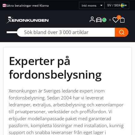
Fri frakt över 1995:-
SV / SEK
▾
Välj
prisvisning
0
Experter på
fordonsbelysning
Xenonkungen är Sveriges ledande expert inom
fordonsbelysning. Sedan 2004 har vi levererat
ledramper, extraljus, arbetsbelysning och xenonlampor
till privatpersoner, verkstäder och proffsfordon. Vi
erbjuder modellanpassade paket med garanterad
passform, kompletta lösningar med installation, kunnig
support och snabba leveranser från eget lager i