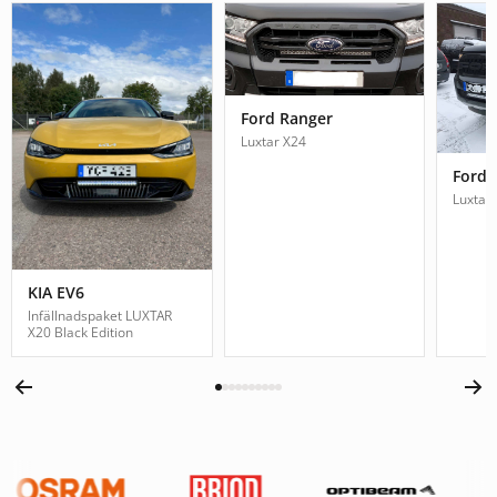
Ford Ranger
Luxtar X24
Ford 
Luxtar
KIA EV6
Infällnadspaket LUXTAR
X20 Black Edition