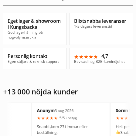
Eget lager & showroom
Blixtsnabba leveranser
i Kungsbacka
1-3 dagars leveranstid
God lagerhållning på
högvolymsartiklar
Personlig kontakt
4,7
★★★★★
★★★★★
Egen säljare & teknisk support
Bevisad hög B2B-kundnöjdhet
+13 000 nöjda kunder
Anonym
Sören Berg
3 aug 2026
30 jul 2
★
★
★
★
★
★
★
★
★
★
5/5 i betyg
5/5 i bet
Snabbt,kom 23 timmar efter
Helt perfekt, lyser p
beställning.
Snabb leverans.