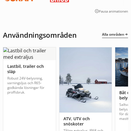
Pausa animationen
Användningsområden
Alla områden
Lastbil, trailer och
släp
Robust 24V-belysning,
varningsljus och R65-
godkända lösningar för
proffsbruk.
Båt o
belys
Saltva
belysn
för däc
ATV, UTV och
mastto
snöskoter
Tåliga extraljus, IP68 och