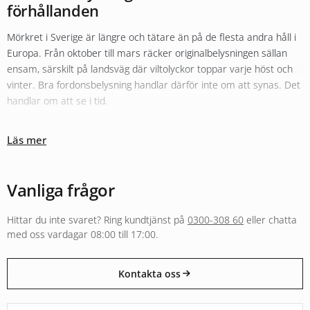
förhållanden
Mörkret i Sverige är längre och tätare än på de flesta andra håll i
Europa. Från oktober till mars räcker originalbelysningen sällan
ensam, särskilt på landsväg där viltolyckor toppar varje höst och
vinter. Bra fordonsbelysning handlar därför inte om att synas. Det
handlar om att se i tid.
Olika typer av belysning fyller olika roller
Läs mer
Sortimentet hos Xenonkungen är uppbyggt kring den tanken.
Originalbelysningen i halv- och helljus kompletteras ofta med
LED-
konvertering
för bättre färgtemperatur och räckvidd. För längre
Vanliga frågor
sträckor i mörker fyller
extraljus
och LED-ramper en helt annan
funktion än vad originalljuset klarar, både i räckvidd och i ljusbild.
Hittar du inte svaret? Ring kundtjänst på
0300-308 60
eller chatta
Arbetsbelysning och varningsljus följer separata regelverk och är
med oss vardagar 08:00 till 17:00.
byggda för andra användningar, från entreprenadmaskin i skogen
till varningsljus på utryckningsfordon.
Kontakta oss
E-godkänt för väg eller byggt för annan användning