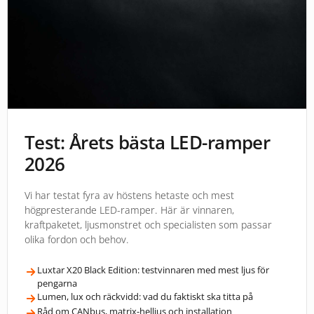
Test: Årets bästa LED-ramper
2026
Vi har testat fyra av höstens hetaste och mest
högpresterande LED-ramper. Här är vinnaren,
kraftpaketet, ljusmonstret och specialisten som passar
olika fordon och behov.
Luxtar X20 Black Edition: testvinnaren med mest ljus för
pengarna
Lumen, lux och räckvidd: vad du faktiskt ska titta på
Råd om CANbus, matrix-helljus och installation