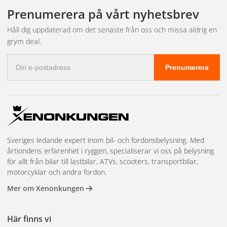
leveransen och bokar in tid hos närmaste partnerverkstad.
fakturabetalning, mängdrabatter, en dedikerad kundansvarig och
Prenumerera på vårt nyhetsbrev
prioriterad lagerreservation på högvolymsartiklar. Vi har även
showroom i Kungsbacka för demonstrationer och teknisk
Håll dig uppdaterad om det senaste från oss och missa aldrig en
rådgivning. Läs mer och kom igång på
återförsäljarsidan
.
grym deal.
E-
Prenumerera
postadress
Sveriges ledande expert inom bil- och fordonsbelysning. Med
årtiondens erfarenhet i ryggen, specialiserar vi oss på belysning
för allt från bilar till lastbilar, ATVs, scooters, transportbilar,
motorcyklar och andra fordon.
Mer om Xenonkungen
Här finns vi