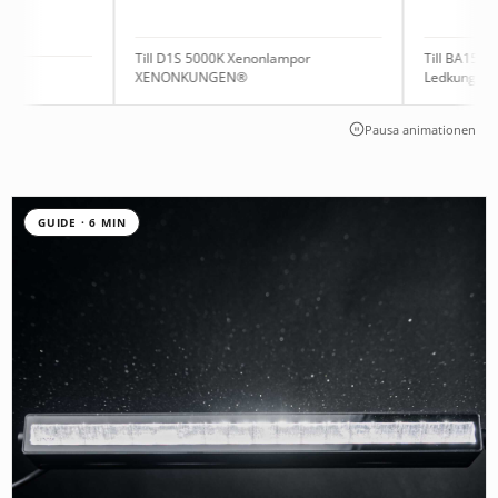
Till D1S 5000K Xenonlampor
Till BA15s 6V 1.5W Rö
XENONKUNGEN®
Ledkungen
Pausa animationen
GUIDE · 6 MIN