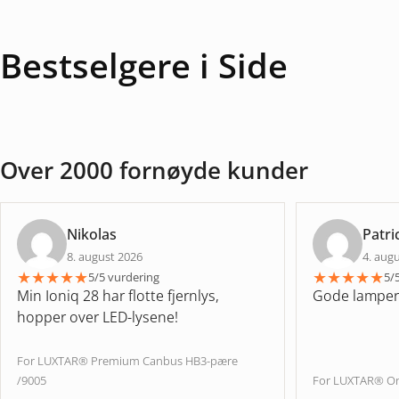
Bestselgere i Side
Over 2000 fornøyde kunder
Nikolas
Patri
8. august 2026
4. aug
★
★
★
★
★
★
★
★
★
★
5/5 vurdering
5/
Min Ioniq 28 har flotte fjernlys,
Gode lamper
hopper over LED-lysene!
For LUXTAR® Premium Canbus HB3-pære
/9005
For LUXTAR® On