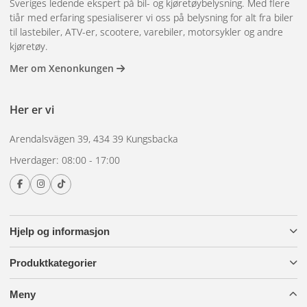
Sveriges ledende ekspert på bil- og kjøretøybelysning. Med flere
tiår med erfaring spesialiserer vi oss på belysning for alt fra biler
Vanlige modeller
til lastebiler, ATV-er, scootere, varebiler, motorsykler og andre
kjøretøy.
Mer om Xenonkungen
EU38AM er en av de mest solgte standardmodellene –
kompakt, 38 mm dyp, multivolt. Det finnes også 3-LED-
Her er vi
varianter med krom eller svart frontring for forskjellige
Arendalsvägen 39, 434 39 Kungsbacka
utseender. For tilhengere med Plug n Play-system, velg
Hverdager: 08:00 - 17:00
modeller med riktig kontakttype fra sortimentet.
Hjelp og informasjon
Produktkategorier
Meny