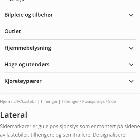
kabe
Bilpleie og tilbehør
Utvi
bilpl
og
Outlet
tilbe
Hjemmebelysning
Utvi
Hjem
Hage og utendørs
Utvi
hage
og
Kjøretøypærer
uten
Utvi
Kjør
Hjem
/
24V/Lastebil | Tilhenger | Tilhenger
/
Posisjonslys
/ Side
Lateral
Sidemarkører er gule posisjonslys som er montert på sidene
av lastebiler, tilhengere og semitrailere. De signaliserer