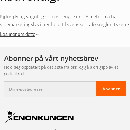
Kjøretøy og vogntog som er lengre enn 6 meter må ha
sidemarkeringslys i henhold til svenske trafikkregler. Lysene
plasseres vanligvis 350–1500 mm over bakken med
Les mer om dette
maksimalt 3 meter mellom hvert. Dette betyr at en lang
tilhenger kan trenge fem eller flere sidemarkører for å
oppfylle kravene.
Abonner på vårt nyhetsbrev
Hold deg oppdatert på det siste fra oss, og gå aldri glipp av et
Farge og funksjon
godt tilbud.
E-
Abonner
postadresse
Sidemarkeringene skal være gule – dette er et lovkrav i hele
EU. Noen modeller har også integrerte reflekser eller
blinklys (kat. 5-blinklys) i samme enhet. En kombinert
sidemarkering med blinklys gir bedre sikt ved filskifte og
svinging.