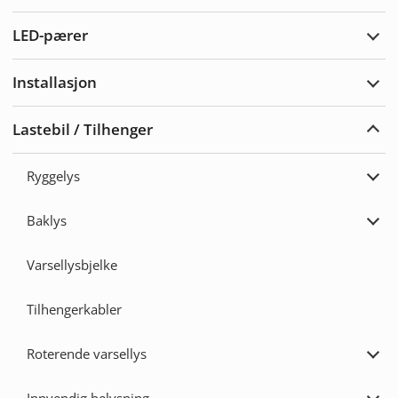
Vars
LED-pærer
Utvi
LED-
pære
Installasjon
Utvi
Insta
Lastebil / Tilhenger
Utvi
Laste
/
Ryggelys
Tilh
Utvi
Rygg
Baklys
Utvi
Bakl
Varsellysbjelke
Tilhengerkabler
Roterende varsellys
Utvi
Rote
varse