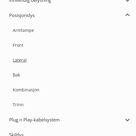
Innvendig belysning
Utvi
Innv
bely
Posisjonslys
Utvi
Posi
Armlampe
Front
Lateral
Bak
Kombinasjon
Trinn
Plug n Play-kabelsystem
Utvi
Plug
n
Skiltlys
Play