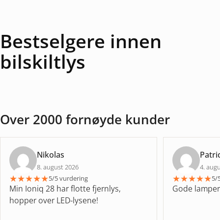
Bestselgere innen
bilskiltlys
Over 2000 fornøyde kunder
Nikolas
Patri
8. august 2026
4. aug
★
★
★
★
★
★
★
★
★
★
5/5 vurdering
5/
Min Ioniq 28 har flotte fjernlys,
Gode lamper
hopper over LED-lysene!