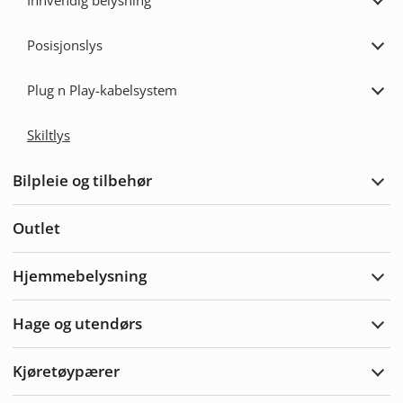
Innvendig belysning
Utvi
Innv
bely
Posisjonslys
Utvi
Posi
Plug n Play-kabelsystem
Utvi
Plug
n
Skiltlys
Play
kabe
Bilpleie og tilbehør
Utvi
bilpl
og
Outlet
tilbe
Hjemmebelysning
Utvi
Hjem
Hage og utendørs
Utvi
hage
og
Kjøretøypærer
uten
Utvi
Kjør