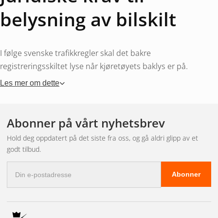
belysning av bilskilt
I følge svenske trafikkregler skal det bakre
registreringsskiltet lyse når kjøretøyets baklys er på.
Belysningen må være hvit og plassert slik at skiltet er
Les mer om dette
lesbart fra en avstand på 25 meter. Manglende eller feilaktig
belysning kan føre til anmerkning ved kontroll eller bot ved
politikontroll. Kravet er identisk for tilhengere og lastebiler.
Abonner på vårt nyhetsbrev
Hold deg oppdatert på det siste fra oss, og gå aldri glipp av et
LED eller halogen for
godt tilbud.
E-
skiltbelysning?
Abonner
postadresse
LED er standarden for bilskiltbelysning i dag. En LED-pære