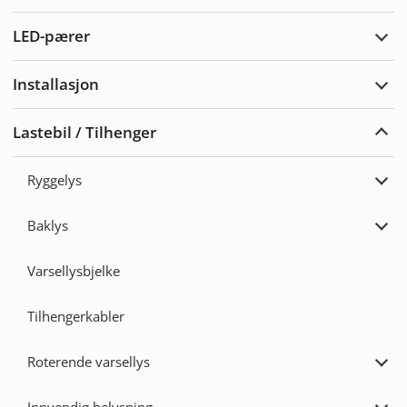
Vars
LED-pærer
Utvi
LED-
pære
Installasjon
Utvi
Insta
Lastebil / Tilhenger
Utvi
Laste
/
Ryggelys
Tilh
Utvi
Rygg
Baklys
Utvi
Bakl
Varsellysbjelke
Tilhengerkabler
Roterende varsellys
Utvi
Rote
varse