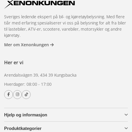
bruker mindre enn 1 watt sammenlignet med 5 watt for
halogen, varer i opptil 50 000 timer og er mye mer
Sveriges ledende ekspert på bil- og kjøretøybelysning. Med flere
motstandsdyktig mot vibrasjoner. Dette betyr at LED-
tiår med erfaring spesialiserer vi oss på belysning for alt fra biler
belysning vanligvis varer lenger enn kjøretøyets levetid,
til lastebiler, ATV-er, scootere, varebiler, motorsykler og andre
mens en halogenpære kan trenge å byttes ut flere ganger i
kjøretøy.
løpet av samme periode.
Mer om Xenonkungen
IP-klassifisering og
Her er vi
vannmotstand
Arendalsvägen 39, 434 39 Kungsbacka
Hverdager: 08:00 - 17:00
Nummerskiltlysene er plassert bak på kjøretøyet og
utsettes for regn, snø, veisalt og spyling. Velg alltid en lykt
med minst IP67 – dette betyr at den tåler fullt støv og
Hjelp og informasjon
midlertidig nedsenking i vann. For kjøretøy som ofte vaskes
Produktkategorier
med høytrykksspyler anbefales IP69K.