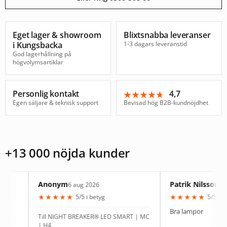
Eget lager & showroom
Blixtsnabba leveranser
i Kungsbacka
1-3 dagars leveranstid
God lagerhållning på
högvolymsartiklar
Personlig kontakt
4,7
★★★★★
★★★★★
Egen säljare & teknisk support
Bevisad hög B2B-kundnöjdhet
+13 000 nöjda kunder
Anonym
Patrik Nilsson
6 aug 2026
4 aug 2026
★
★
★
★
★
★
★
★
★
★
5/5 i betyg
5/5 i betyg
Bra lampor
Till NIGHT BREAKER® LED SMART | MC
| H4