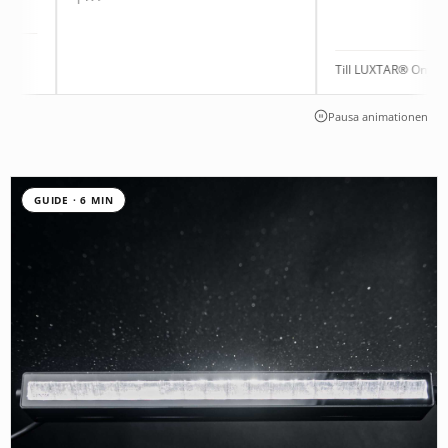
Till LUXTAR® Onyx | 9012
Pausa animationen
GUIDE · 6 MIN