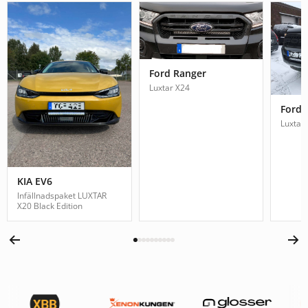
Ford Ranger
Luxtar X24
Ford 
Luxtar
KIA EV6
Infällnadspaket LUXTAR
X20 Black Edition