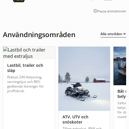
Pausa animationen
Användningsområden
Alla områden
Lastbil, trailer och
släp
Robust 24V-belysning,
varningsljus och R65-
godkända lösningar för
proffsbruk.
Båt o
belys
Saltva
belysn
för däc
ATV, UTV och
mastto
snöskoter
Tåliga extraljus, IP68 och