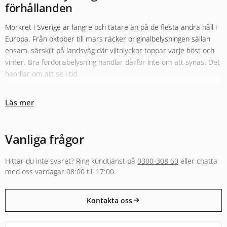
förhållanden
Mörkret i Sverige är längre och tätare än på de flesta andra håll i
Europa. Från oktober till mars räcker originalbelysningen sällan
ensam, särskilt på landsväg där viltolyckor toppar varje höst och
vinter. Bra fordonsbelysning handlar därför inte om att synas. Det
handlar om att se i tid.
Olika typer av belysning fyller olika roller
Läs mer
Sortimentet hos Xenonkungen är uppbyggt kring den tanken.
Originalbelysningen i halv- och helljus kompletteras ofta med
LED-
konvertering
för bättre färgtemperatur och räckvidd. För längre
Vanliga frågor
sträckor i mörker fyller
extraljus
och LED-ramper en helt annan
funktion än vad originalljuset klarar, både i räckvidd och i ljusbild.
Hittar du inte svaret? Ring kundtjänst på
0300-308 60
eller chatta
Arbetsbelysning och varningsljus följer separata regelverk och är
med oss vardagar 08:00 till 17:00.
byggda för andra användningar, från entreprenadmaskin i skogen
till varningsljus på utryckningsfordon.
Kontakta oss
E-godkänt för väg eller byggt för annan användning