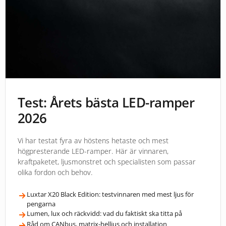
Test: Årets bästa LED-ramper
2026
Vi har testat fyra av höstens hetaste och mest
högpresterande LED-ramper. Här är vinnaren,
kraftpaketet, ljusmonstret och specialisten som passar
olika fordon och behov.
Luxtar X20 Black Edition: testvinnaren med mest ljus för
pengarna
Lumen, lux och räckvidd: vad du faktiskt ska titta på
Råd om CANbus, matrix-helljus och installation