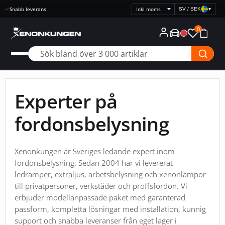
Snabb leverans
SV / SEK
▾
Välj
prisvisning
0
Experter på
fordonsbelysning
Xenonkungen är Sveriges ledande expert inom
fordonsbelysning. Sedan 2004 har vi levererat
ledramper, extraljus, arbetsbelysning och xenonlampor
till privatpersoner, verkstäder och proffsfordon. Vi
erbjuder modellanpassade paket med garanterad
passform, kompletta lösningar med installation, kunnig
support och snabba leveranser från eget lager i