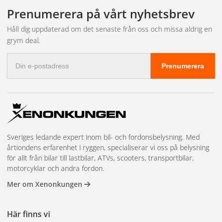
leveransen och bokar in tid hos närmaste partnerverkstad.
fakturabetalning, mängdrabatter, en dedikerad kundansvarig och
Prenumerera på vårt nyhetsbrev
prioriterad lagerreservation på högvolymsartiklar. Vi har även
showroom i Kungsbacka för demonstrationer och teknisk
Håll dig uppdaterad om det senaste från oss och missa aldrig en
rådgivning. Läs mer och kom igång på
återförsäljarsidan
.
grym deal.
E-
Prenumerera
postadress
Sveriges ledande expert inom bil- och fordonsbelysning. Med
årtiondens erfarenhet i ryggen, specialiserar vi oss på belysning
för allt från bilar till lastbilar, ATVs, scooters, transportbilar,
motorcyklar och andra fordon.
Mer om Xenonkungen
Här finns vi