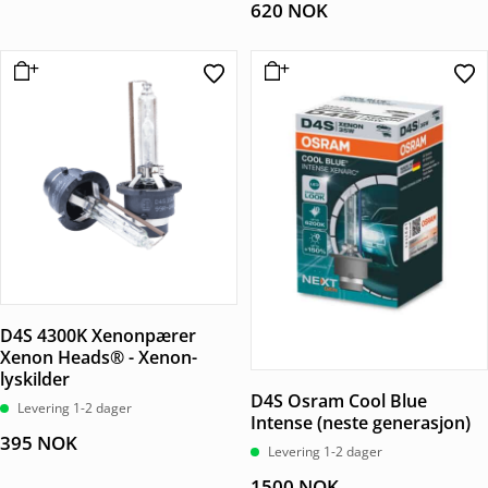
620
NOK
D4S 4300K Xenonpærer
Xenon Heads® - Xenon-
lyskilder
D4S Osram Cool Blue
Levering 1-2 dager
Intense (neste generasjon)
395
NOK
Levering 1-2 dager
1500
NOK