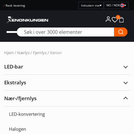
Rask levering
NO / NOK
▾
Velg
prisvisning
0
Hjem
/
Nærlys / Fjernlys
/ Xenon
LED-bar
Utvi
LED-
bar
Ekstralys
Utvi
Ekst
Nær-/fjernlys
Utvi
Nær-/
LED-konvertering
Halogen