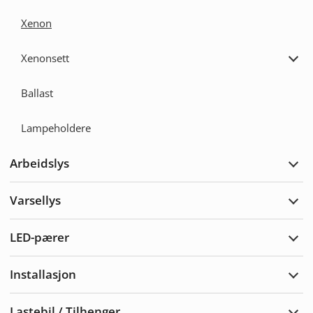
Xenon
Xenonsett
Utvi
Xeno
Ballast
Lampeholdere
Arbeidslys
Utvi
Arbe
Varsellys
Utvi
Vars
LED-pærer
Utvi
LED-
pære
Installasjon
Utvi
Insta
Lastebil / Tilhenger