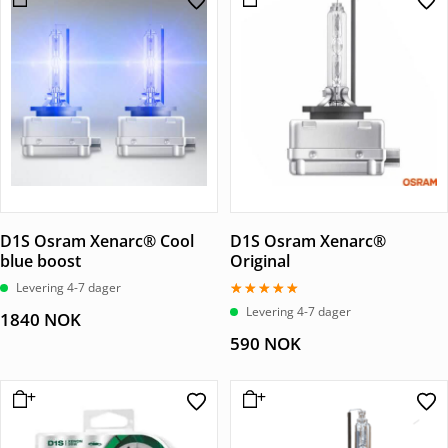
D1S Osram Xenarc® Cool
D1S Osram Xenarc®
blue boost
Original
Levering 4-7 dager
Vurdert
Levering 4-7 dager
1840
NOK
4.80
av 5
590
NOK