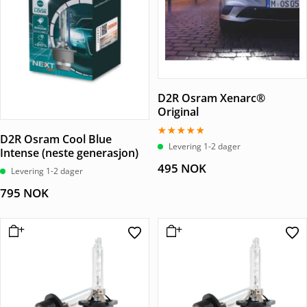
D2R Osram Xenarc®
Original
D2R Osram Cool Blue
Vurdert
Levering 1-2 dager
Intense (neste generasjon)
5.00
av 5
495
NOK
Levering 1-2 dager
795
NOK