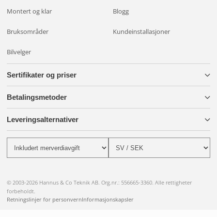
halogen? Det er en egen produktkategori. Spørsmål?
Montert og klar
Blogg
Kontakt oss
.
Bruksområder
Kundeinstallasjoner
Bilvelger
Sertifikater og priser
Betalingsmetoder
Leveringsalternativer
© 2003-2026 Hannus & Co Teknik AB. Org.nr.: 556665-3360. Alle rettigheter
forbeholdt.
Retningslinjer for personvern
Informasjonskapsler