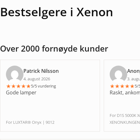
Bestselgere i Xenon
Over 2000 fornøyde kunder
Patrick Nilsson
Ano
4. august 2026
3. aug
★
★
★
★
★
★
★
★
★
★
5/5 vurdering
5/
Gode lamper
Raskt, ankom 
For D1S 5000K 
For LUXTAR® Onyx | 9012
XENONKUNGE