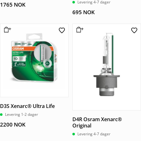
Vurdert
Levering 4-7 dager
1765
NOK
4.83
av 5
695
NOK
D3S Xenarc® Ultra Life
Levering 1-2 dager
D4R Osram Xenarc®
2200
NOK
Original
Levering 4-7 dager