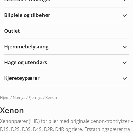
Utvi
Laste
/
Bilpleie og tilbehør
Tilh
Utvi
bilpl
og
Outlet
tilbe
Hjemmebelysning
Utvi
Hjem
Hage og utendørs
Utvi
hage
og
Kjøretøypærer
uten
Utvi
Kjør
Hjem
/
Nærlys / Fjernlys
/ Xenon
Xenon
Xenonpærer (HID) for biler med originale xenon-frontlykter –
D1S, D2S, D3S, D4S, D2R, D4R og flere. Erstatningspærer fra