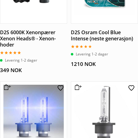
D2S 6000K Xenonpærer
D2S Osram Cool Blue
Xenon Heads® - Xenon-
Intense (neste generasjon)
hoder
Vurdert
Levering 1-2 dager
2.00
Vurdert
Levering 1-2 dager
av
1210
NOK
5.00
5
av 5
349
NOK