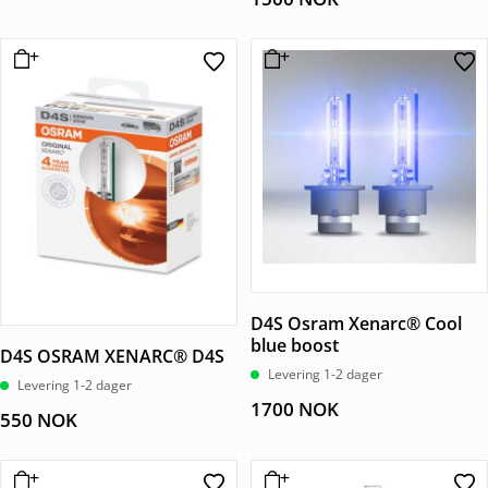
D4S Osram Xenarc® Cool
blue boost
D4S OSRAM XENARC® D4S
Levering 1-2 dager
Levering 1-2 dager
1700
NOK
550
NOK