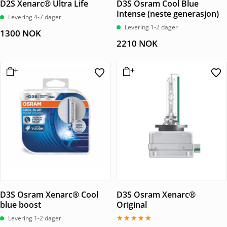
D2S Xenarc® Ultra Life
D3S Osram Cool Blue
Intense (neste generasjon)
Levering 4-7 dager
Levering 1-2 dager
1300
NOK
2210
NOK
D3S Osram Xenarc® Cool
D3S Osram Xenarc®
blue boost
Original
Levering 1-2 dager