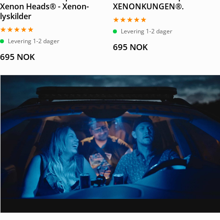
Xenon Heads® - Xenon-
XENONKUNGEN®.
lyskilder
Vurdert
Levering 1-2 dager
5.00
Vurdert
Levering 1-2 dager
av 5
695
NOK
5.00
av 5
695
NOK