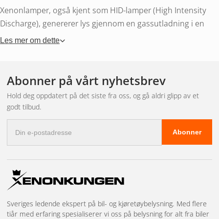
Xenonlamper, også kjent som HID-lamper (High Intensity
Discharge), genererer lys gjennom en gassutladning i en
kapsel fylt med xenongass. Lyset er intenst blåhvitt,
Les mer om dette
betydelig sterkere enn halogen og med bedre
fargegjengivelse. Xenon var førsteklasses valg for
bilbelysning på 2000- og 2010-tallet, og er montert som
Abonner på vårt nyhetsbrev
originalutstyr i mange biler fra den perioden.
Hold deg oppdatert på det siste fra oss, og gå aldri glipp av et
godt tilbud.
Hvilken xenonpære
E-
Abonner
postadresse
trenger jeg?
Xenonpærer finnes i flere sokkeltyper. De vanligste er D1S,
D2S, D3S og D4S. Forskjellen mellom dem er typen
ballast
Sveriges ledende ekspert på bil- og kjøretøybelysning. Med flere
de krever og om de inneholder kvikksølv. D1S og D3S har en
tiår med erfaring spesialiserer vi oss på belysning for alt fra biler