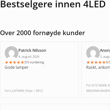
Bestselgere innen 4LED
Over 2000 fornøyde kunder
Patrick Nilsson
Ano
4. august 2026
3. aug
★
★
★
★
★
★
★
★
★
★
5/5 vurdering
5/
Gode lamper
Raskt, ankom 
For D1S 5000K 
For LUXTAR® Onyx | 9012
XENONKUNGE