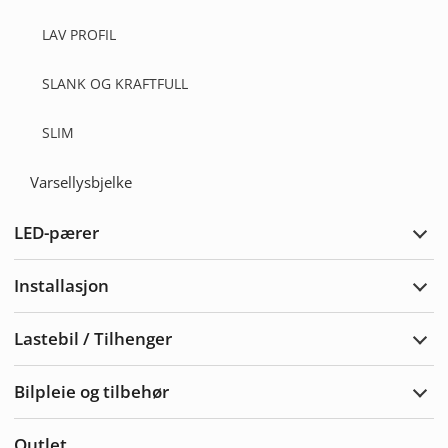
LAV PROFIL
SLANK OG KRAFTFULL
SLIM
Varsellysbjelke
LED-pærer
Utvi
LED-
pære
Installasjon
Utvi
Insta
Lastebil / Tilhenger
Utvi
Laste
/
Bilpleie og tilbehør
Tilh
Utvi
bilpl
og
Outlet
tilbe