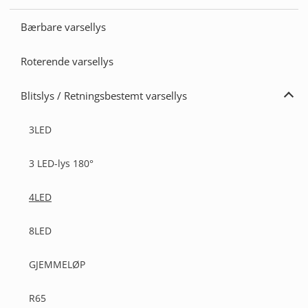
Vars
Bærbare varsellys
Roterende varsellys
Blitslys / Retningsbestemt varsellys
Utvi
Blits
/
3LED
Retn
varse
3 LED-lys 180°
4LED
8LED
GJEMMELØP
R65