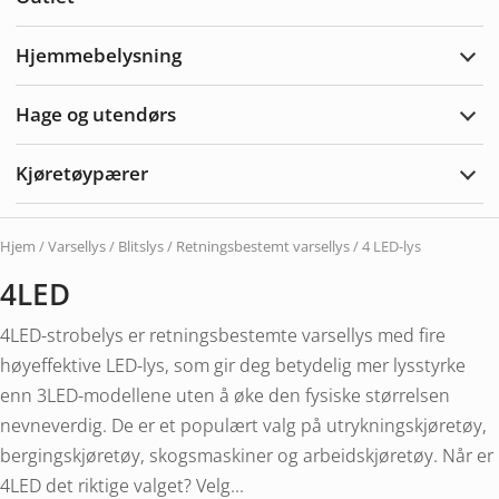
Hjemmebelysning
Utvi
Hjem
Hage og utendørs
Utvi
hage
og
Kjøretøypærer
uten
Utvi
Kjør
Hjem
/
Varsellys
/
Blitslys / Retningsbestemt varsellys
/ 4 LED-lys
4LED
4LED-strobelys er retningsbestemte varsellys med fire
høyeffektive LED-lys, som gir deg betydelig mer lysstyrke
enn 3LED-modellene uten å øke den fysiske størrelsen
nevneverdig. De er et populært valg på utrykningskjøretøy,
bergingskjøretøy, skogsmaskiner og arbeidskjøretøy. Når er
4LED det riktige valget? Velg...