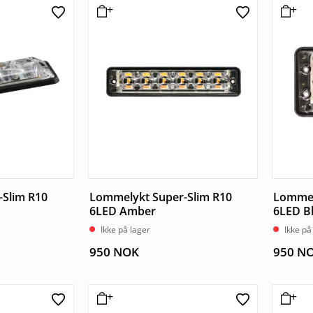
Slim R10
Lommelykt Super-Slim R10
Lommel
6LED Amber
6LED B
Ikke på lager
Ikke på
950
NOK
950
N