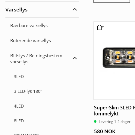
Arbeidslys
Varsellys
Utvid
Varsellys
Bærbare varsellys
Roterende varsellys
Blitslys / Retningsbestemt
Utvid
varsellys
Blitslys
/
Retningsbestemt
3LED
varsellys
3 LED-lys 180°
4LED
Super-Slim 3LED
lommelykt
8LED
Levering 1-2 dager
580
NOK