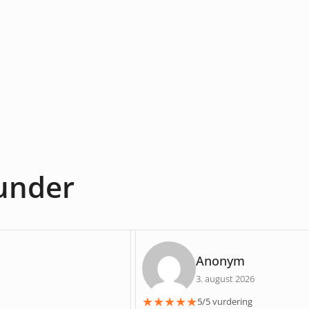
under
Anonym
3. august 2026
★
★
★
★
★
5/5 vurdering