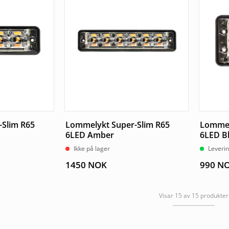
Slim R65
Lommelykt Super-Slim R65
Lommel
6LED Amber
6LED B
Ikke på lager
Leverin
1450
NOK
990
N
Visar 15 av 15 produkter