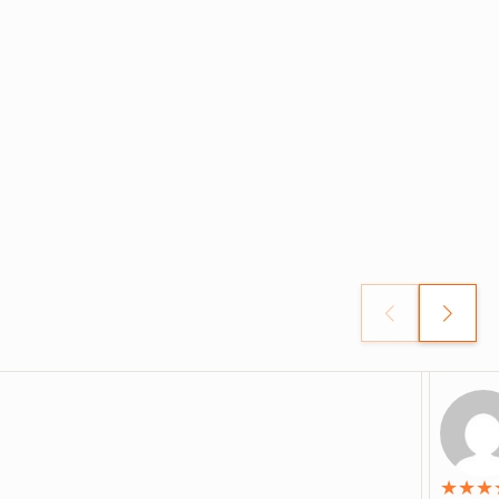
★
★
★