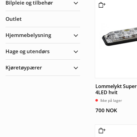
Bilpleie og tilbehør
Tilhenger
Utvid
bilpleie
og
Outlet
tilbehør
Hjemmebelysning
Utvid
Hjemmebelysning
Hage og utendørs
Utvid
hage
og
Kjøretøypærer
utendørs
Utvid
Kjøretøypærer
Lommelykt Super-
4LED hvit
Ikke på lager
700
NOK