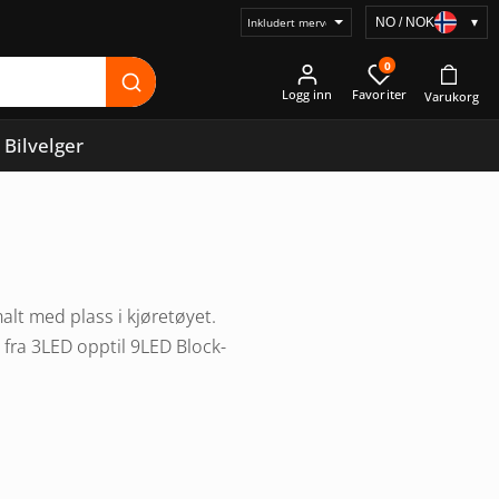
NO / NOK
▾
Velg
prisvisning
0
Logg inn
Bilvelger
alt med plass i kjøretøyet.
 fra 3LED opptil 9LED Block-