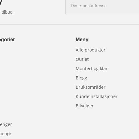
v
E-
postadresse
 tilbud.
gorier
Meny
Alle produkter
Outlet
Montert og klar
Blogg
Bruksområder
Kundeinstallasjoner
Bilvelger
lhenger
lbehør