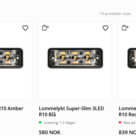
14 produkter visas
 R10 Amber
Lommelykt Super-Slim 3LED
Lommel
R10 Blå
R10 Re
Levering 1-2 dager
Ikke på
580
NOK
839
N