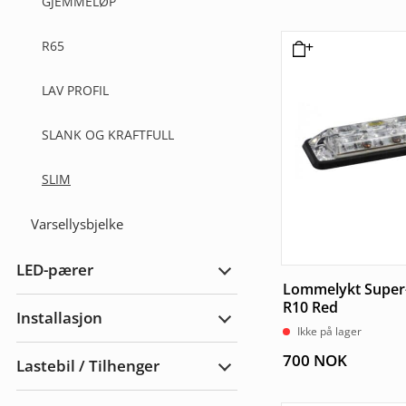
GJEMMELØP
R65
LAV PROFIL
SLANK OG KRAFTFULL
SLIM
Varsellysbjelke
LED-pærer
Utvid
Lommelykt Super
LED-
pærer
R10 Red
Installasjon
Utvid
Ikke på lager
Installasjon
700
NOK
Lastebil / Tilhenger
Utvid
Lastebil
/