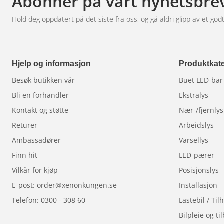
Abonner på vårt nyhetsbre
Hold deg oppdatert på det siste fra oss, og gå aldri glipp av et godt
Hjelp og informasjon
Produktkate
Besøk butikken vår
Buet LED-bar
Bli en forhandler
Ekstralys
Kontakt og støtte
Nær-/fjernlys
Returer
Arbeidslys
Ambassadører
Varsellys
Finn hit
LED-pærer
Vilkår for kjøp
Posisjonslys
E-post: order@xenonkungen.se
Installasjon
Telefon: 0300 - 308 60
Lastebil / Ti
Bilpleie og ti