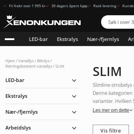
Fri frakt over 1 995 kr
30 dagers åpent kjøp
Rask levering
Kundes
LED-bar
Ekstralys
Nær-/fjernlys
Ar
Hjem
/
Varsellys
/
Blitslys /
SLIM
Retningsbestemt varsellys
/ SLIM
LED-bar
Utvid
Slimline-strobelys 
LED-
bar
Denne kategorien i
Ekstralys
Utvid
varianter. Hvilken
Ekstralys
Les mer om dette
Nær-/fjernlys
Utvid
Nær-/fjernlys
Arbeidslys
Vis filtre
Utvid