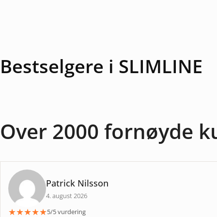
Bestselgere i SLIMLINE
Over 2000 fornøyde k
Patrick Nilsson
4. august 2026
★
★
★
★
★
5/5 vurdering