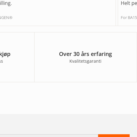
lling.
Helt pe
UNGEN®
For BA15
kjøp
Over 30 års erfaring
ss
Kvalitetsgaranti