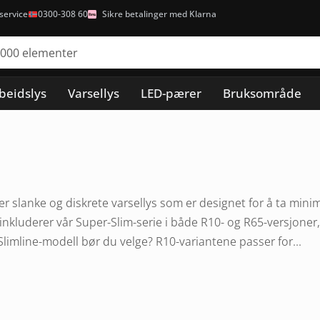
ervice
0300-308 60
Sikre betalinger med Klarna
beidslys
Varsellys
LED-pærer
Bruksområde
er slanke og diskrete varsellys som er designet for å ta minim
nkluderer vår Super-Slim-serie i både R10- og R65-versjoner,
 Slimline-modell bør du velge? R10-variantene passer for...