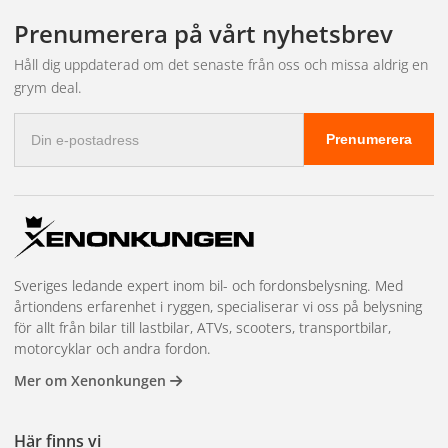
kontinuerlig saltvattenexponering.
Prenumerera på vårt nyhetsbrev
Håll dig uppdaterad om det senaste från oss och missa aldrig en
LED-teknik har revolutionerat båtbelysning. Jämfört med
grym deal.
halogenlampor ger LED betydligt mer ljus per watt,
genererar mindre värme och har en livslängd på
E-
Prenumerera
postadress
tiotusentals timmar – viktigt när du inte vill byta lampor mitt
ute på sjön.
Vanliga
användningsområden
Sveriges ledande expert inom bil- och fordonsbelysning. Med
årtiondens erfarenhet i ryggen, specialiserar vi oss på belysning
för allt från bilar till lastbilar, ATVs, scooters, transportbilar,
motorcyklar och andra fordon.
Arbetsljus på däck och i maskinrummet behöver ge starkt,
Mer om Xenonkungen
jämnt ljus utan bländning. Söklampor och strålkastare för
navigering kräver lång räckvidd. Däcksbelysning och
Här finns vi
undervattensljus ger både funktion och estetik. Vi har