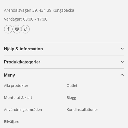
produkter för samtliga behov.
Arendalsvägen 39, 434 39 Kungsbacka
Vardagar: 08:00 - 17:00
Kontrollera alltid att belysningen du väljer har tillräcklig IP-
klassning. IP67 klarar tillfällig nedsänkning. IP68 klarar
kontinuerlig nedsänkning. För marin användning
rekommenderar vi minst IP67.
Hjälp & information
Frågor om belysning för din båt?
Kontakta oss
.
Produktkategorier
Meny
Alla produkter
Outlet
Monterat & klart
Blogg
Användningsområden
Kundinstallationer
Bilväljare