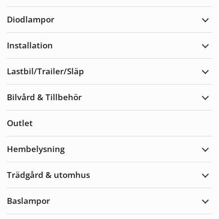
Varn
Diodlampor
Expa
Diod
Installation
Expa
Insta
Lastbil/Trailer/Släp
Expa
Lastb
Bilvård & Tillbehör
Expa
Bilvå
&
Outlet
Tillb
Hembelysning
Expa
Hemb
Trädgård & utomhus
Expa
Träd
&
Baslampor
utom
Expa
Basl