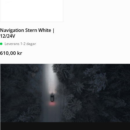
Navigation Stern White |
12/24V
Leverans 1-2 dagar
610,00
kr