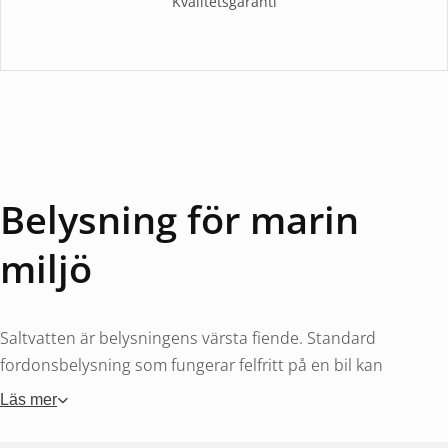
Kvalitetsgaranti
Belysning för marin
miljö
Saltvatten är belysningens värsta fiende. Standard
fordonsbelysning som fungerar felfritt på en bil kan
korrodera och sluta fungera inom månader på en båt. Marin
Läs mer
belysning är konstruerad med tätade höljen, rostfria
infästningar och korrosionsskyddade kontakter som tål