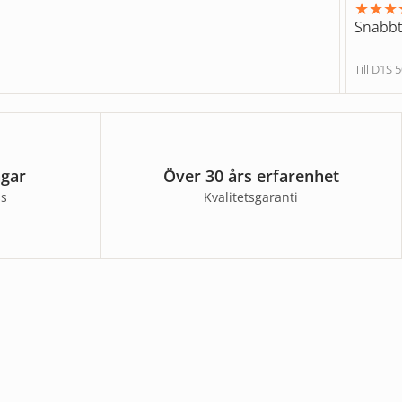
★
★
★
Snabbt
Till D1
agar
Över 30 års erfarenhet
ss
Kvalitetsgaranti