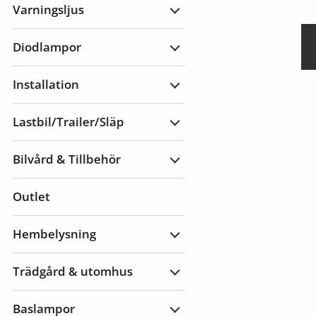
Varningsljus
Expandera
Varningsljus
Diodlampor
Expandera
Diodlampor
Installation
Expandera
Installation
Lastbil/Trailer/Släp
Expandera
Lastbil/Trailer/Släp
Bilvård & Tillbehör
Expandera
Bilvård
&
Outlet
Tillbehör
Hembelysning
Expandera
Hembelysning
Trädgård & utomhus
Expandera
Trädgård
&
Baslampor
utomhus
Expandera