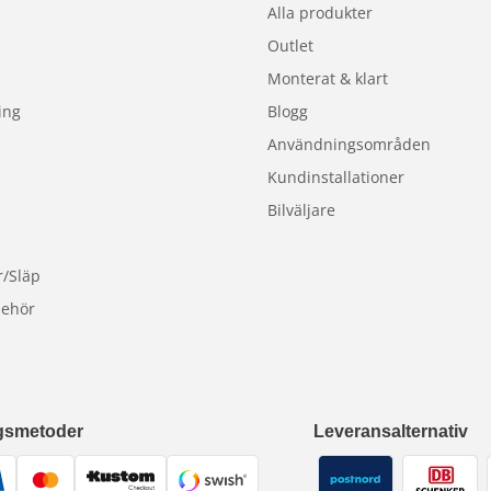
r din maskin?
Kontakta oss
.
Alla produkter
Outlet
Monterat & klart
ing
Blogg
Användningsområden
Kundinstallationer
Bilväljare
r/Släp
behör
gsmetoder
Leveransalternativ