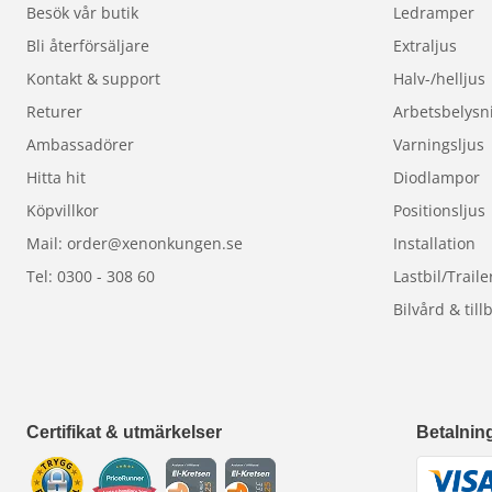
Frågor om belysning fö
Besök vår butik
Ledramper
Bli återförsäljare
Extraljus
Kontakt & support
Halv-/helljus
Returer
Arbetsbelysn
Ambassadörer
Varningsljus
Hitta hit
Diodlampor
Köpvillkor
Positionsljus
Mail: order@xenonkungen.se
Installation
Tel: 0300 - 308 60
Lastbil/Traile
Bilvård & till
Certifikat & utmärkelser
Betalnin