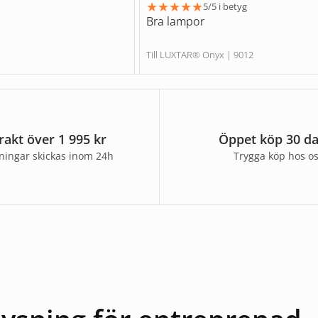
★
★
★
★
★
5/5 i betyg
Bra lampor
Till LUXTAR® Onyx | 9012
frakt över 1 995 kr
Öppet köp 30 d
lningar skickas inom 24h
Trygga köp hos o