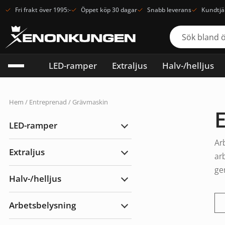
Fri frakt över 1995:-
Öppet köp 30 dagar
Snabb leverans
Kundtjä
LED-ramper
Extraljus
Halv-/helljus
Hem
/ Entreprenad / Grävmaskin
LED-ramper
Expandera
LED-
Ar
ramper
Extraljus
ar
Expandera
Extraljus
ge
Halv-/helljus
Expandera
Halv-/helljus
Arbetsbelysning
Expandera
Arbetsbelysning