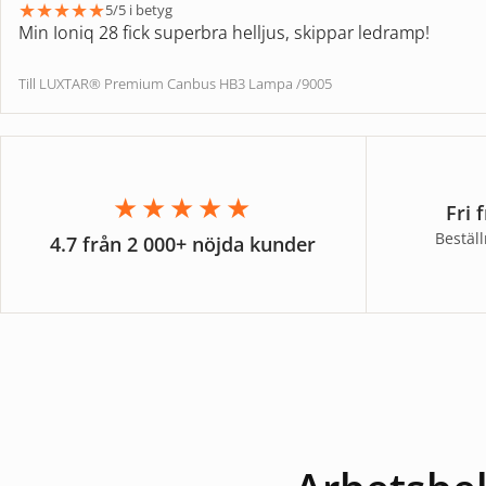
★
★
★
★
★
5/5 i betyg
Min Ioniq 28 fick superbra helljus, skippar ledramp!
Till LUXTAR® Premium Canbus HB3 Lampa /9005
★★★★★
Fri 
Bestäl
4.7 från 2 000+ nöjda kunder