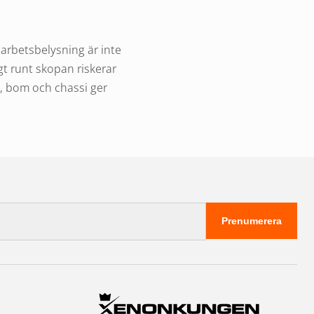
 arbetsbelysning är inte
gt runt skopan riskerar
t, bom och chassi ger
ningen behöver minst
gsen halogen i den här
Prenumerera
ivslängd.
maskinen. Spot eller
behöver se längre fram.