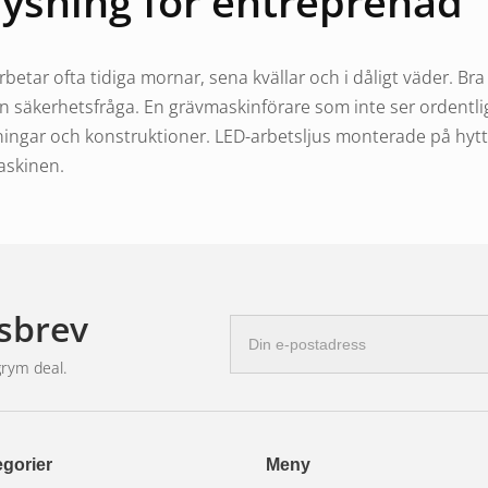
ysning för entreprenad
etar ofta tidiga mornar, sena kvällar och i dåligt väder. Bra
n säkerhetsfråga. En grävmaskinförare som inte ser ordentli
ningar och konstruktioner. LED-arbetsljus monterade på hyt
askinen.
entreprenadbelysning
sbrev
sätts för extrema vibrationer, damm, lera och stötar. Belys
E-
tärkta fästen med vibrationsdämpning. LED-teknik är överlä
postadress
grym deal.
 som kan vibrera sönder, lägre strömförbrukning och längre l
sbild (bred spridning) fungerar bäst som närbelysning runt 
om framåtriktat arbetsljus på hjullastare och dumprar som 
gorier
Meny