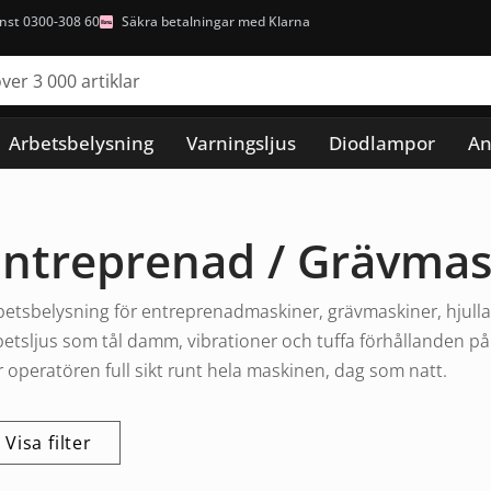
nst 0300-308 60
Säkra betalningar med Klarna
Arbetsbelysning
Varningsljus
Diodlampor
An
Entreprenad / Grävmas
betsbelysning för entreprenadmaskiner, grävmaskiner, hjull
betsljus som tål damm, vibrationer och tuffa förhållanden på
r operatören full sikt runt hela maskinen, dag som natt.
Visa filter