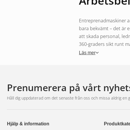
Arbetsbel
Entreprenadmaskiner arb
bara bekvämt – det är e
att skada personal, led
360-graders sikt runt m
Läs mer
Krav på 
Prenumerera på vårt nyhet
Entreprenadmaskiner ut
IP67-klassning och förs
Håll dig uppdaterad om det senaste från oss och missa aldrig en 
miljön – ingen glödtråd
Arbetsljus
med flood-lju
combo-ljusbild passar s
Hjälp & information
Produktkate