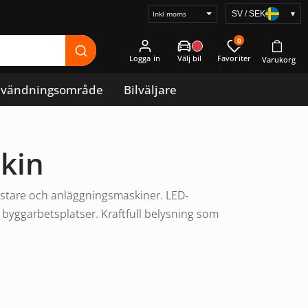
SV / SEK
▾
Välj
prisvisning
0
Logga in
vändningsområde
Bilväljare
kin
astare och anläggningsmaskiner. LED-
 byggarbetsplatser. Kraftfull belysning som