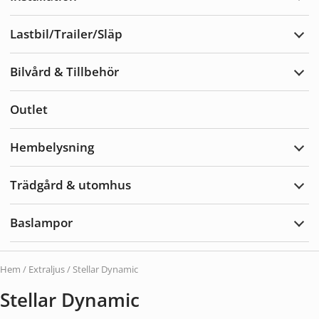
Expa
Insta
Lastbil/Trailer/Släp
Expa
Lastb
Bilvård & Tillbehör
Expa
Bilvå
&
Outlet
Tillb
Hembelysning
Expa
Hemb
Trädgård & utomhus
Expa
Träd
&
Baslampor
utom
Expa
Basl
Hem
/
Extraljus
/ Stellar Dynamic
Stellar Dynamic