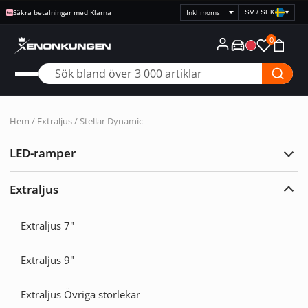
Säkra betalningar med Klarna
SV / SEK
▾
Välj
prisvisning
0
Hem
/
Extraljus
/ Stellar Dynamic
LED-ramper
Expa
LED-
ramp
Extraljus
Expa
Extra
Extraljus 7"
Extraljus 9"
Extraljus Övriga storlekar