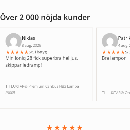
Över 2 000 nöjda kunder
Niklas
Patri
8 aug, 2026
4 aug,
★
★
★
★
★
★
★
★
★
★
5/5 i betyg
5/5
Min Ioniq 28 fick superbra helljus,
Bra lampor
skippar ledramp!
Till LUXTAR® Premium Canbus HB3 Lampa
/9005
Till LUXTAR® On
★★★★★