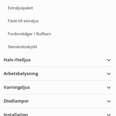
Extraljuspaket
Fäste till extraljus
Fordonsbågar / Bullbars
Stenskottsskydd
Halv-/helljus
Expa
Halv-
Arbetsbelysning
Expa
Arbe
Varningsljus
Expa
Varn
Diodlampor
Expa
Diod
Installation