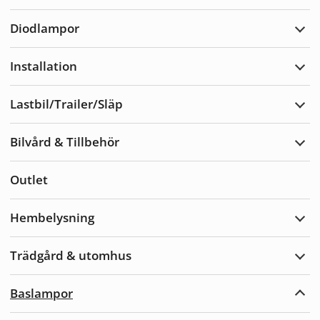
Varn
Diodlampor
Expa
Diod
Installation
Expa
Insta
Lastbil/Trailer/Släp
Expa
Lastb
Bilvård & Tillbehör
Expa
Bilvå
&
Outlet
Tillb
Hembelysning
Expa
Hemb
Trädgård & utomhus
Expa
Träd
&
Baslampor
utom
Expa
Basl