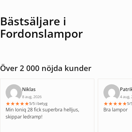
Bästsäljare i
Fordonslampor
Över 2 000 nöjda kunder
Niklas
Patri
8 aug, 2026
4 aug,
★
★
★
★
★
★
★
★
★
★
5/5 i betyg
5/5
Min Ioniq 28 fick superbra helljus,
Bra lampor
skippar ledramp!