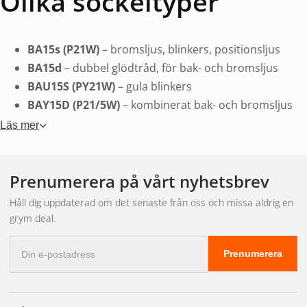
Olika sockeltyper
BA15s (P21W)
– bromsljus, blinkers, positionsljus
BA15d
– dubbel glödtråd, för bak- och bromsljus
BAU15S (PY21W)
– gula blinkers
BAY15D (P21/5W)
– kombinerat bak- och bromsljus
BA20d
– större sockel, ofta i MC och äldre fordon
Läs mer
T10 (W5W)
– positionsljus, instrumentbelysning
T20 (W21W, W21/5W)
– bak-, broms- och
Prenumerera på vårt nyhetsbrev
blinkerslampor
6 volt-lampor
– veteranfordon och äldre mopeder
Håll dig uppdaterad om det senaste från oss och missa aldrig en
grym deal.
Köp fordonslampor på
E-
Prenumerera
postadress
Xenonkungen