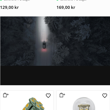
129,00
kr
169,00
kr