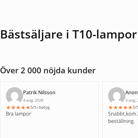
Bästsäljare i T10-lampor
Över 2 000 nöjda kunder
Patrik Nilsson
Ano
4 aug, 2026
3 aug,
★
★
★
★
★
★
★
★
★
★
5/5 i betyg
5/5
Bra lampor
Snabbt,kom 2
beställning.