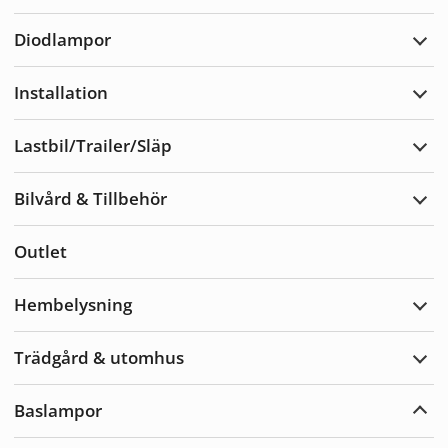
Varn
Diodlampor
Expa
Diod
Installation
Expa
Insta
Lastbil/Trailer/Släp
Expa
Lastb
Bilvård & Tillbehör
Expa
Bilvå
&
Outlet
Tillb
Hembelysning
Expa
Hemb
Trädgård & utomhus
Expa
Träd
&
Baslampor
utom
Expa
Basl