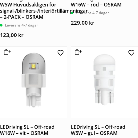
W5W Huvudsakligen för
W16W – röd – OSRAM
signal-/blinkers-/interiörtillämpningar
Leverans 4-7 dagar
– 2-PACK – OSRAM
229,00
kr
Leverans 4-7 dagar
123,00
kr
LEDriving SL – Off-road
LEDriving SL – Off-road
W16W – vit – OSRAM
W5W – gul – OSRAM