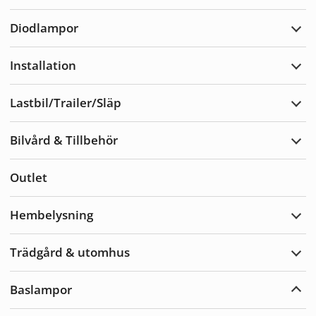
Varn
Diodlampor
Expa
Diod
Installation
Expa
Insta
Lastbil/Trailer/Släp
Expa
Lastb
Bilvård & Tillbehör
Expa
Bilvå
&
Outlet
Tillb
Hembelysning
Expa
Hemb
Trädgård & utomhus
Expa
Träd
&
Baslampor
utom
Expa
Basl