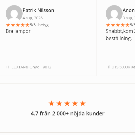
Patrik Nilsson
Ano
4 aug, 2026
3 aug,
★
★
★
★
★
★
★
★
★
★
5/5 i betyg
5/5
Bra lampor
Snabbt,kom 2
beställning.
Till LUXTAR® Onyx | 9012
Till D1S 5000
★★★★★
4.7 från 2 000+ nöjda kunder