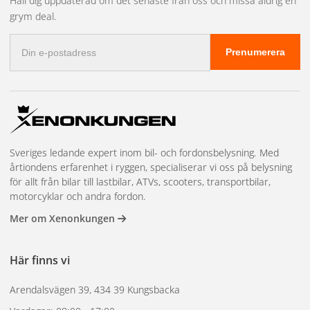
Håll dig uppdaterad om det senaste från oss och missa aldrig en
grym deal.
E-
Prenumerera
postadress
Sveriges ledande expert inom bil- och fordonsbelysning. Med
årtiondens erfarenhet i ryggen, specialiserar vi oss på belysning
för allt från bilar till lastbilar, ATVs, scooters, transportbilar,
motorcyklar och andra fordon.
Mer om Xenonkungen
Här finns vi
Arendalsvägen 39, 434 39 Kungsbacka