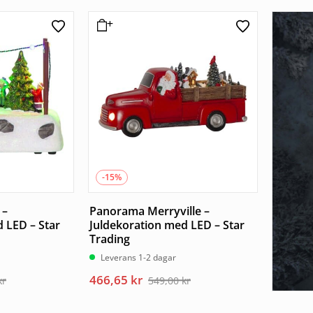
-15%
 –
Panorama Merryville –
 LED – Star
Juldekoration med LED – Star
Trading
Leverans 1-2 dagar
Det
Det
466,65
kr
kr
549,00
kr
ursprungliga
nuvarande
priset
priset