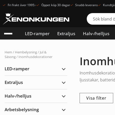
Fri frakt över 1995:-
Öppet köp 30 dagar
Snabb leverans
Kundtjä
LED-ramper
Extraljus
Halv-/helljus
Hem
/
Hembelysning
/
Jul &
Inomh
Säsong
/ Inomhusdekorationer
LED-ramper
Expandera
Inomhusdekoration
LED-
ramper
ljusstakar, batter
Extraljus
Expandera
Extraljus
Halv-/helljus
Visa filter
Expandera
Halv-/helljus
Arbetsbelysning
Expandera