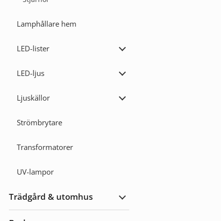
Lamphållare hem
LED-lister
Expandera
LED-
lister
LED-ljus
Expandera
LED-
ljus
Ljuskällor
Expandera
Ljuskällor
Strömbrytare
Transformatorer
UV-lampor
Trädgård & utomhus
Expandera
Trädgård
&