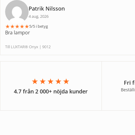
Patrik Nilsson
4 aug, 2026
★
★
★
★
★
5/5 i betyg
Bra lampor
Till LUXTAR® Onyx | 9012
★★★★★
Fri 
Bestäl
4.7 från 2 000+ nöjda kunder