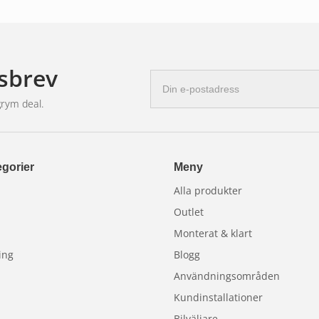
sbrev
E-
postadress
grym deal.
gorier
Meny
Alla produkter
Outlet
Monterat & klart
ing
Blogg
Användningsområden
Kundinstallationer
Bilväljare