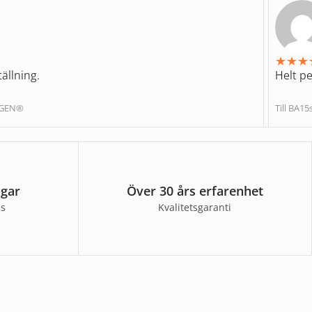
★
★
★
ällning.
Helt pe
NGEN®
Till BA1
agar
Över 30 års erfarenhet
ss
Kvalitetsgaranti