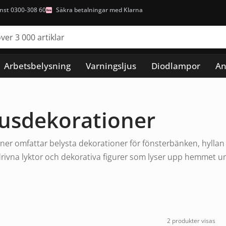
nst 0300-308 60
Säkra betalningar med Klarna
Arbetsbelysning
Varningsljus
Diodlampor
An
usdekorationer
er omfattar belysta dekorationer för fönsterbänken, hyllan 
idrivna lyktor och dekorativa figurer som lyser upp hemmet
2 produkter visas