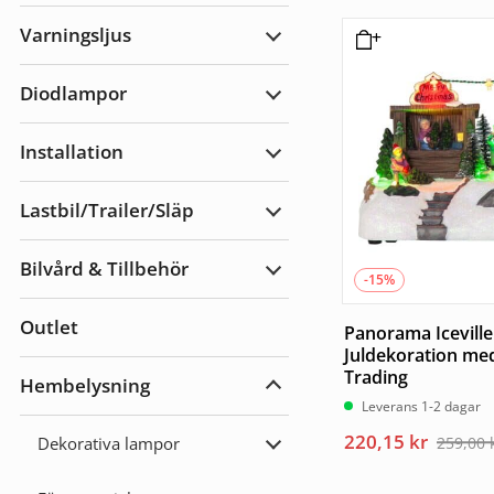
Arbetsbelysning
Varningsljus
Expandera
Varningsljus
Diodlampor
Expandera
Diodlampor
Installation
Expandera
Installation
Lastbil/Trailer/Släp
Expandera
Lastbil/Trailer/Släp
Bilvård & Tillbehör
Expandera
-15%
Bilvård
&
Outlet
Tillbehör
Panorama Iceville
Juldekoration med
Trading
Hembelysning
Expandera
Leverans 1-2 dagar
Hembelysning
Det
Det
220,15
kr
259,00
Dekorativa lampor
Expandera
ursprungliga
nuvarande
Dekorativa
lampor
priset
priset