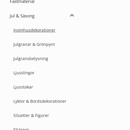
Fästmaterial
var:
är:
259,00 kr.
220,15 kr.
Jul & Säsong
Expandera
Jul
&
Inomhusdekorationer
Säsong
Julgranar & Grönpynt
Julgransbelysning
Ljusslingor
Ljusstakar
Lyktor & Bordsdekorationer
Siluetter & Figurer
Stjärnor