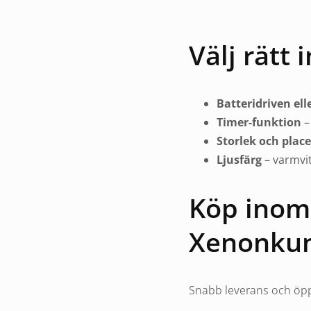
Välj rätt
Batteridriven el
Timer-funktion
–
Storlek och place
Ljusfärg
– varmvit
Köp inom
Xenonku
Snabb leverans och öpp