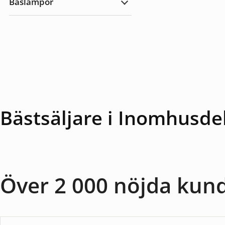
Baslampor
utomhus
Expandera
Baslampor
Bästsäljare i Inomhusde
Över 2 000 nöjda kun