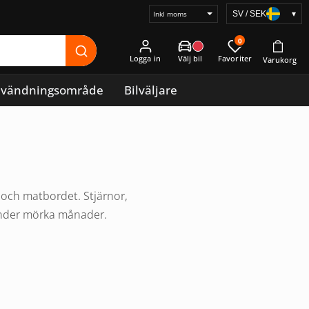
SV / SEK
▾
Välj
prisvisning
0
Logga in
vändningsområde
Bilväljare
och matbordet. Stjärnor,
 under mörka månader.