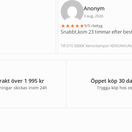
Anonym
3 aug, 2026
★
★
★
★
★
5/5 i betyg
Snabbt,kom 23 timmar efter best
Till D1S 5000K Xenonlampor XENONKU
frakt över 1 995 kr
Öppet köp 30 d
lningar skickas inom 24h
Trygga köp hos o