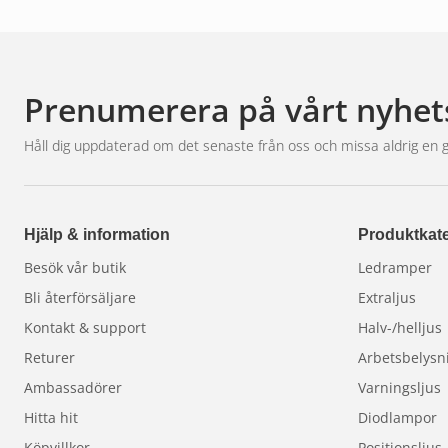
Prenumerera på vårt nyhet
Håll dig uppdaterad om det senaste från oss och missa aldrig en 
Hjälp & information
Produktkate
Besök vår butik
Ledramper
Bli återförsäljare
Extraljus
Kontakt & support
Halv-/helljus
Returer
Arbetsbelysn
Ambassadörer
Varningsljus
Hitta hit
Diodlampor
Köpvillkor
Positionsljus