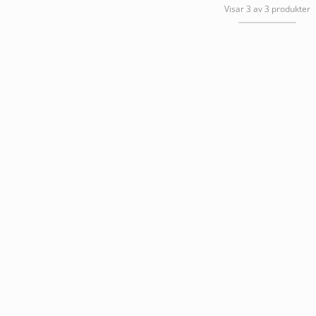
Visar 3 av 3 produkter
var:
är:
549,00 kr.
466,65 kr.