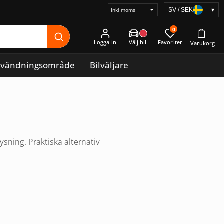
SV / SEK
▾
Välj
prisvisning
0
Logga in
vändningsområde
Bilväljare
sning. Praktiska alternativ