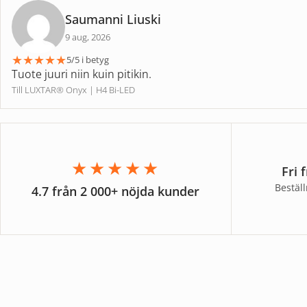
Saumanni Liuski
9 aug, 2026
★
★
★
★
★
5/5 i betyg
Tuote juuri niin kuin pitikin.
Till LUXTAR® Onyx | H4 Bi-LED
★★★★★
Fri 
Bestäl
4.7 från 2 000+ nöjda kunder