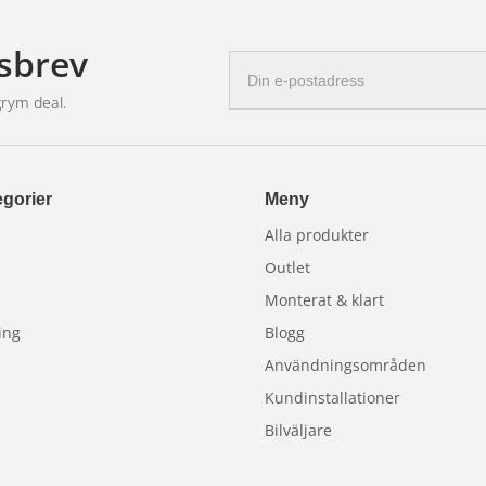
sbrev
E-
postadress
grym deal.
gorier
Meny
Alla produkter
Outlet
Monterat & klart
ing
Blogg
Användningsområden
Kundinstallationer
Bilväljare