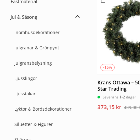
var:
är:
Fästmaterial
99,00 kr.
84,15 kr.
Jul & Säsong
Expandera
Jul
&
Inomhusdekorationer
Säsong
Julgranar & Grönpynt
Julgransbelysning
-15%
Ljusslingor
Krans Ottawa – 5
Star Trading
Ljusstakar
Leverans 1-2 dagar
Det
Det
373,15
kr
439,00
Lyktor & Bordsdekorationer
ursprungliga
nuvarande
priset
priset
Siluetter & Figurer
var:
är:
439,00 kr.
373,15 kr.
Stjärnor