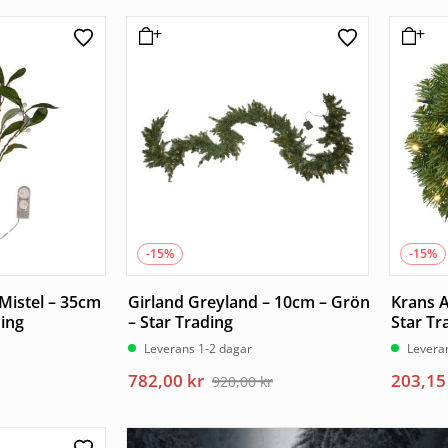
-15%
-15%
Mistel – 35cm
Girland Greyland – 10cm – Grön
Krans A
ding
– Star Trading
Star Tr
Leverans 1-2 dagar
Levera
Det
Det
Det
Det
782,00
kr
203,1
920,00
kr
ursprungliga
nuvarande
urspru
nuvar
priset
priset
priset
priset