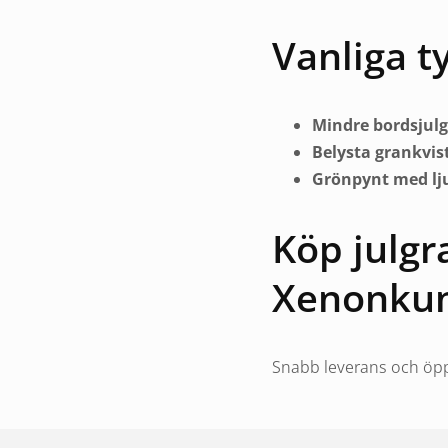
Vanliga t
Mindre bordsjul
Belysta grankvis
Grönpynt med lj
Köp julgr
Xenonku
Snabb leverans och öpp