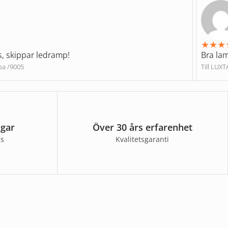
★
★
★
s, skippar ledramp!
Bra la
pa /9005
Till LUX
agar
Över 30 års erfarenhet
ss
Kvalitetsgaranti