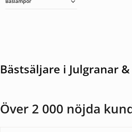
Baslampor
utomhus
Expandera
Baslampor
Bästsäljare i Julgranar 
Över 2 000 nöjda kun