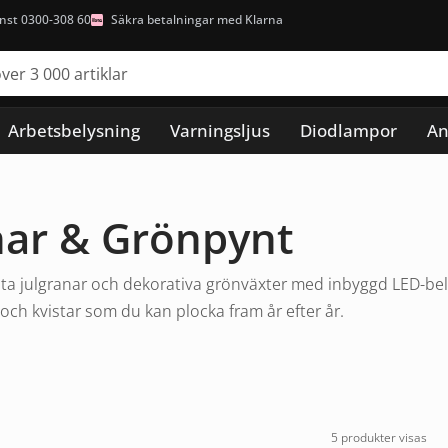
nst 0300-308 60
Säkra betalningar med Klarna
Arbetsbelysning
Varningsljus
Diodlampor
An
nar & Grönpynt
sta julgranar och dekorativa grönväxter med inbyggd LED-bely
 och kvistar som du kan plocka fram år efter år.
5 produkter visas