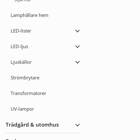
Lamphållare hem
LED-lister
Expandera
LED-
lister
LED-ljus
Expandera
LED-
ljus
Ljuskällor
Expandera
Ljuskällor
Strömbrytare
Transformatorer
UV-lampor
Trädgård & utomhus
Expandera
Trädgård
&