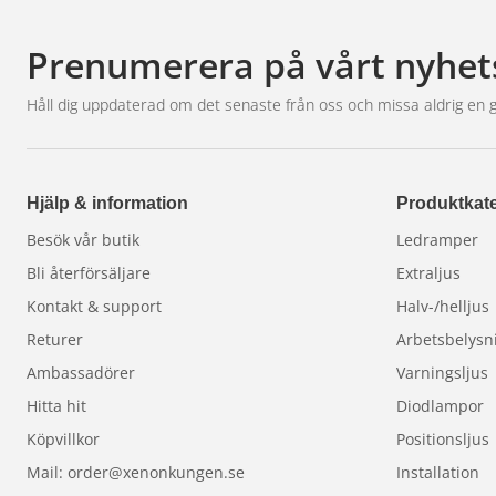
Prenumerera på vårt nyhet
Håll dig uppdaterad om det senaste från oss och missa aldrig en 
Hjälp & information
Produktkate
Besök vår butik
Ledramper
Bli återförsäljare
Extraljus
Kontakt & support
Halv-/helljus
Returer
Arbetsbelysn
Ambassadörer
Varningsljus
Hitta hit
Diodlampor
Köpvillkor
Positionsljus
Mail: order@xenonkungen.se
Installation