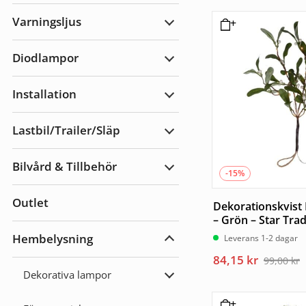
Arbetsbelysning
Varningsljus
Expandera
Varningsljus
Diodlampor
Expandera
Diodlampor
Installation
Expandera
Installation
Lastbil/Trailer/Släp
Expandera
Lastbil/Trailer/Släp
Bilvård & Tillbehör
Expandera
-15%
Bilvård
&
Outlet
Tillbehör
Dekorationskvist 
– Grön – Star Tra
Hembelysning
Leverans 1-2 dagar
Expandera
Hembelysning
Det
Det
84,15
kr
99,00
kr
ursprungliga
nuvarande
Dekorativa lampor
Expandera
priset
priset
Dekorativa
lampor