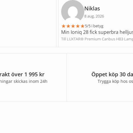
Niklas
8 aug, 2026
★
★
★
★
★
5/5 i betyg
Min Ioniq 28 fick superbra hellju
Till LUXTAR® Premium Canbus HB3 Lam
frakt över 1 995 kr
Öppet köp 30 d
lningar skickas inom 24h
Trygga köp hos o