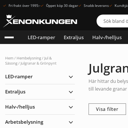
Fri frakt över 1995:-
Öppet köp 30 dagar
Snabb leverans
Kundtjä
LED-ramper
Extraljus
Halv-/helljus
Hem
/
Hembelysning
/
Jul &
Julgra
Säsong
/ Julgranar & Grönpynt
LED-ramper
Expandera
Här hittar du bely
LED-
ramper
till levande granar
Extraljus
Expandera
Extraljus
Halv-/helljus
Visa filter
Expandera
Halv-/helljus
Arbetsbelysning
Expandera