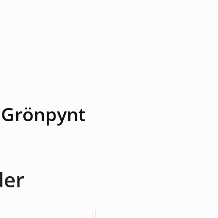
& Grönpynt
der