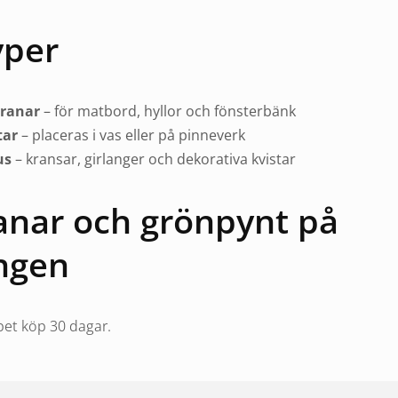
yper
granar
– för matbord, hyllor och fönsterbänk
tar
– placeras i vas eller på pinneverk
us
– kransar, girlanger och dekorativa kvistar
anar och grönpynt på
ngen
et köp 30 dagar.