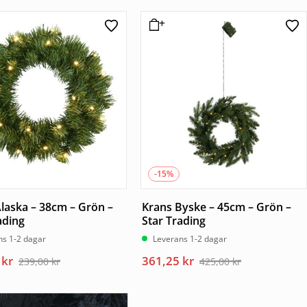
-15%
laska – 38cm – Grön –
Krans Byske – 45cm – Grön –
ading
Star Trading
ns 1-2 dagar
Leverans 1-2 dagar
Det
Det
5
kr
361,25
kr
239,00
kr
425,00
kr
ngliga
ande
ursprungliga
nuvarande
priset
priset