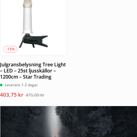
379,00 kr.
322,15 kr.
-15%
Julgransbelysning Tree Light
– LED – 25st ljusskällor –
1200cm – Star Trading
Leverans 1-2 dagar
Det
Det
403,75
kr
475,00
kr
ursprungliga
nuvarande
priset
priset
var:
är:
475,00 kr.
403,75 kr.