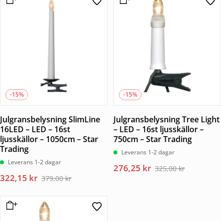
-15%
-15%
Julgransbelysning SlimLine
Julgransbelysning Tree Light
16LED – LED – 16st
– LED – 16st ljusskällor –
ljusskällor – 1050cm – Star
750cm – Star Trading
Trading
Leverans 1-2 dagar
Leverans 1-2 dagar
Det
Det
276,25
kr
325,00
kr
Det
Det
322,15
kr
ursprungliga
nuvarande
379,00
kr
ursprungliga
nuvarande
priset
priset
priset
priset
var:
är:
var:
är:
325,00 kr.
276,25 kr.