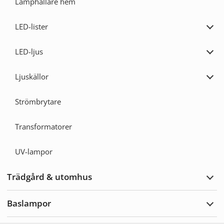
Lamphållare hem
LED-lister
Expa
LED-
lister
LED-ljus
Expa
LED-
ljus
Ljuskällor
Expa
Ljusk
Strömbrytare
Transformatorer
UV-lampor
Trädgård & utomhus
Expa
Träd
&
Baslampor
utom
Expa
Basl