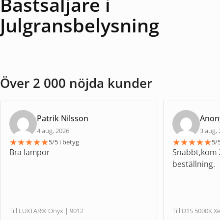
Bästsäljare i
Julgransbelysning
Över 2 000 nöjda kunder
Patrik Nilsson
Ano
4 aug, 2026
3 aug,
★
★
★
★
★
★
★
★
★
★
5/5 i betyg
5/5
Bra lampor
Snabbt,kom 2
beställning.
Till LUXTAR® Onyx | 9012
Till D1S 5000