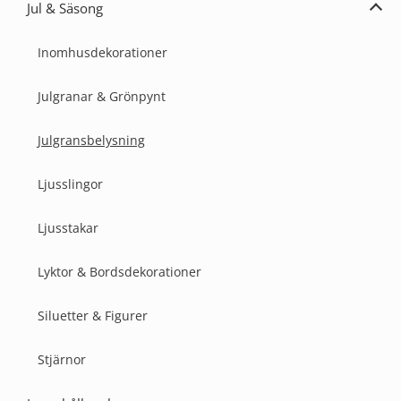
Jul & Säsong
Expa
Jul
&
Inomhusdekorationer
Säs
Julgranar & Grönpynt
Julgransbelysning
Ljusslingor
Ljusstakar
Lyktor & Bordsdekorationer
Siluetter & Figurer
Stjärnor