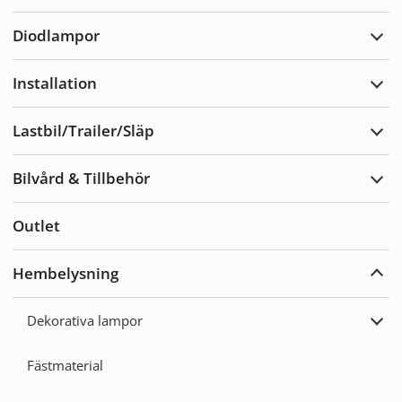
Varn
Diodlampor
Expa
Diod
Installation
Expa
Insta
Lastbil/Trailer/Släp
Expa
Lastb
Bilvård & Tillbehör
Expa
Bilvå
&
Outlet
Tillb
Hembelysning
Expa
Hemb
Dekorativa lampor
Expa
Deko
lamp
Fästmaterial