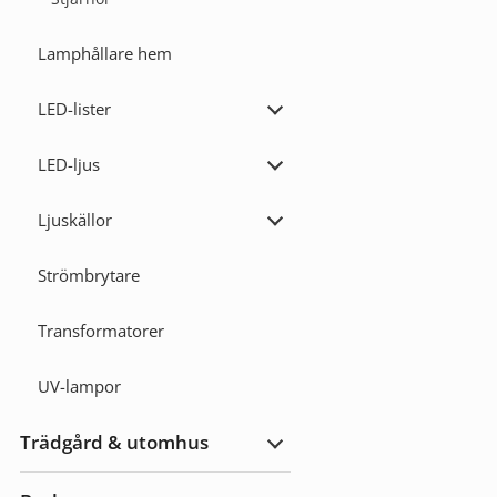
Lamphållare hem
LED-lister
Expandera
LED-
lister
LED-ljus
Expandera
LED-
ljus
Ljuskällor
Expandera
Ljuskällor
Strömbrytare
Transformatorer
UV-lampor
Trädgård & utomhus
Expandera
Trädgård
&