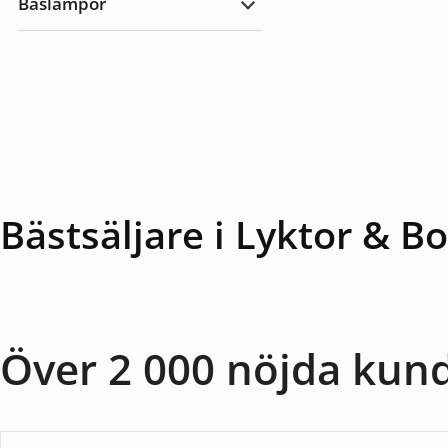
Baslampor
utomhus
Expandera
Baslampor
Bästsäljare i Lyktor & 
Över 2 000 nöjda kun