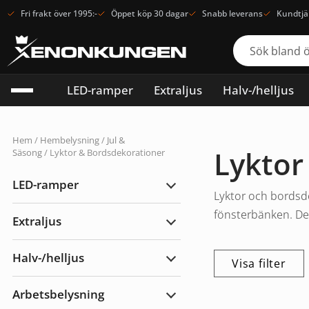
Fri frakt över 1995:-
Öppet köp 30 dagar
Snabb leverans
Kundtjä
LED-ramper
Extraljus
Halv-/helljus
Hem
/
Hembelysning
/
Jul &
Lyktor
Säsong
/ Lyktor & Bordsdekorationer
LED-ramper
Expandera
Lyktor och bordsd
LED-
ramper
fönsterbänken. De 
Extraljus
Expandera
Extraljus
Halv-/helljus
Visa filter
Expandera
Halv-/helljus
Arbetsbelysning
Expandera