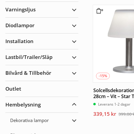
Arbetsbelysning
Varningsljus
Expandera
Varningsljus
Diodlampor
Expandera
Diodlampor
Installation
Expandera
Installation
Lastbil/Trailer/Släp
Expandera
Lastbil/Trailer/Släp
Bilvård & Tillbehör
Expandera
-15%
Bilvård
&
Outlet
Tillbehör
Solcellsdekoration
28cm – Vit – Star 
Hembelysning
Leverans 1-2 dagar
Expandera
Hembelysning
Det
Det
339,15
kr
399,00
ursprungliga
nuvarande
Dekorativa lampor
Expandera
priset
priset
Dekorativa
lampor