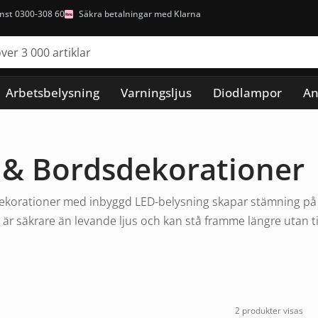
nst 0300-308 60
Säkra betalningar med Klarna
Arbetsbelysning
Varningsljus
Diodlampor
An
 & Bordsdekorationer
ekorationer med inbyggd LED-belysning skapar stämning på 
är säkrare än levande ljus och kan stå framme längre utan ti
2 produkter visas