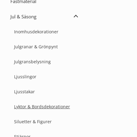
var:
är:
Fästmaterial
399,00 kr.
339,15 kr.
Jul & Säsong
Expandera
Jul
&
Inomhusdekorationer
Säsong
Julgranar & Grönpynt
Julgransbelysning
Ljusslingor
Ljusstakar
Lyktor & Bordsdekorationer
Siluetter & Figurer
Stjärnor