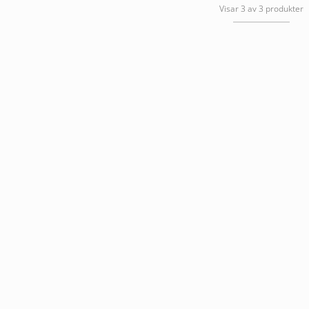
Visar 3 av 3 produkter
var:
är:
342,00 kr.
290,70 kr.