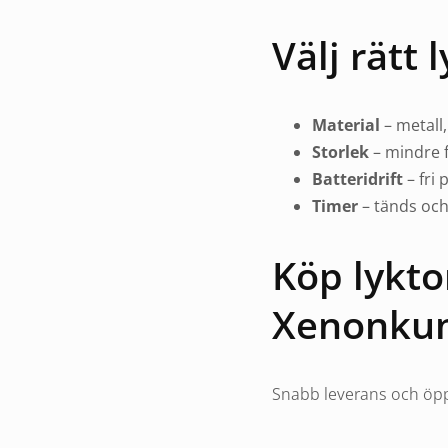
Välj rätt 
Material
– metall,
Storlek
– mindre f
Batteridrift
– fri 
Timer
– tänds och
Köp lykto
Xenonku
Snabb leverans och öpp