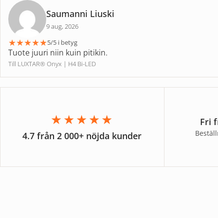
Saumanni Liuski
9 aug, 2026
★
★
★
★
★
5/5 i betyg
Tuote juuri niin kuin pitikin.
Till LUXTAR® Onyx | H4 Bi-LED
★★★★★
Fri 
Bestäl
4.7 från 2 000+ nöjda kunder