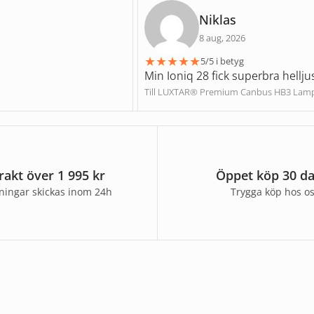
Niklas
8 aug, 2026
★
★
★
★
★
5/5 i betyg
Min Ioniq 28 fick superbra hellju
Till LUXTAR® Premium Canbus HB3 Lam
frakt över 1 995 kr
Öppet köp 30 d
lningar skickas inom 24h
Trygga köp hos o