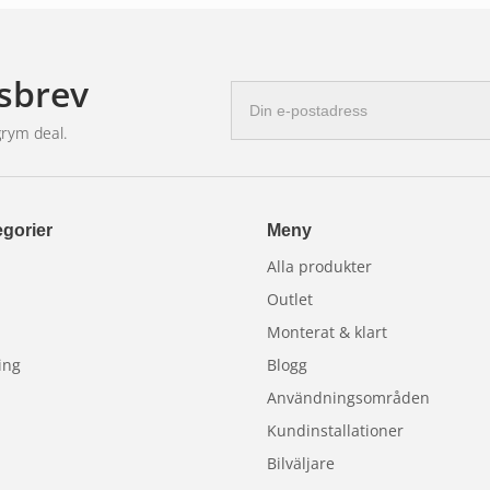
sbrev
E-
postadress
grym deal.
gorier
Meny
Alla produkter
Outlet
Monterat & klart
ing
Blogg
Användningsområden
Kundinstallationer
Bilväljare