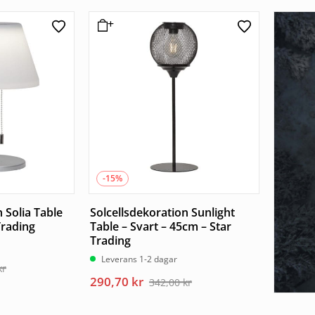
-15%
 Solia Table
Solcellsdekoration Sunlight
Trading
Table – Svart – 45cm – Star
Trading
Leverans 1-2 dagar
kr
Det
Det
290,70
kr
342,00
kr
ursprungliga
nuvarande
priset
priset