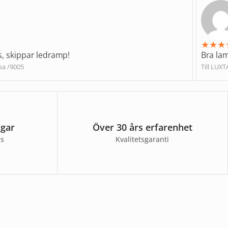
★
★
★
s, skippar ledramp!
Bra la
pa /9005
Till LUX
agar
Över 30 års erfarenhet
ss
Kvalitetsgaranti