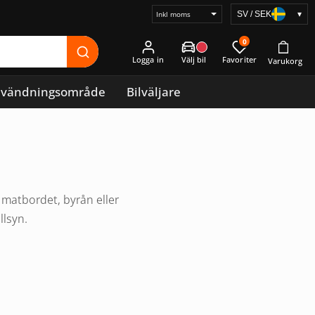
SV / SEK
▾
Välj
prisvisning
0
Logga in
vändningsområde
Bilväljare
matbordet, byrån eller
llsyn.