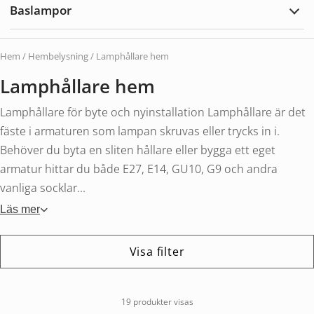
Baslampor
utom
Expa
Basl
Hem
/
Hembelysning
/ Lamphållare hem
Lamphållare hem
Lamphållare för byte och nyinstallation Lamphållare är det
fäste i armaturen som lampan skruvas eller trycks in i.
Behöver du byta en sliten hållare eller bygga ett eget
armatur hittar du både E27, E14, GU10, G9 och andra
vanliga socklar...
Läs mer
Visa filter
19 produkter visas