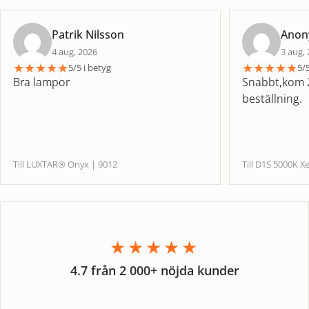
Patrik Nilsson
Ano
4 aug, 2026
3 aug,
★
★
★
★
★
★
★
★
★
★
5/5 i betyg
5/5
Bra lampor
Snabbt,kom 2
beställning.
Till LUXTAR® Onyx | 9012
Till D1S 5000
★★★★★
4.7 från 2 000+ nöjda kunder