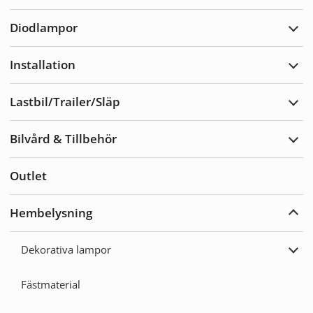
Varn
Diodlampor
Expa
Diod
Installation
Expa
Insta
Lastbil/Trailer/Släp
Expa
Lastb
Bilvård & Tillbehör
Expa
Bilvå
&
Outlet
Tillb
Hembelysning
Expa
Hemb
Dekorativa lampor
Expa
Deko
lamp
Fästmaterial