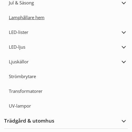
Jul & Säsong
Expa
Jul
&
Lamphållare hem
Säs
LED-lister
Expa
LED-
lister
LED-ljus
Expa
LED-
ljus
Ljuskällor
Expa
Ljusk
Strömbrytare
Transformatorer
UV-lampor
Trädgård & utomhus
Expa
Träd
&