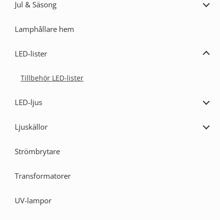
Jul & Säsong
Expa
Jul
&
Lamphållare hem
Säs
LED-lister
Expa
LED-
lister
Tillbehör LED-lister
LED-ljus
Expa
LED-
ljus
Ljuskällor
Expa
Ljusk
Strömbrytare
Transformatorer
UV-lampor