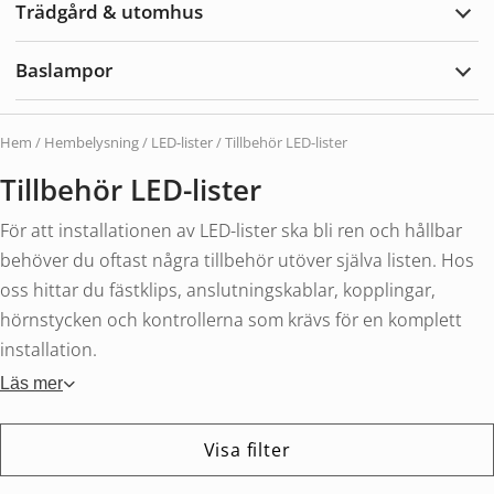
Trädgård & utomhus
Expa
Träd
&
Baslampor
utom
Expa
Basl
Hem
/
Hembelysning
/
LED-lister
/ Tillbehör LED-lister
Tillbehör LED-lister
För att installationen av LED-lister ska bli ren och hållbar
behöver du oftast några tillbehör utöver själva listen. Hos
oss hittar du fästklips, anslutningskablar, kopplingar,
hörnstycken och kontrollerna som krävs för en komplett
installation.
Läs mer
Visa filter