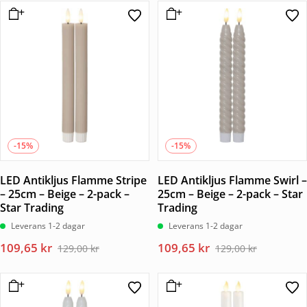
priset
priset
priset
priset
var:
är:
var:
är:
119,00 kr.
101,15 kr.
129,00 kr.
109,65 kr.
-15%
-15%
LED Antikljus Flamme Stripe
LED Antikljus Flamme Swirl –
– 25cm – Beige – 2-pack –
25cm – Beige – 2-pack – Star
Star Trading
Trading
Leverans 1-2 dagar
Leverans 1-2 dagar
Det
Det
Det
Det
109,65
kr
109,65
kr
129,00
kr
129,00
kr
ursprungliga
nuvarande
ursprungliga
nuvarande
priset
priset
priset
priset
var:
är:
var:
är: