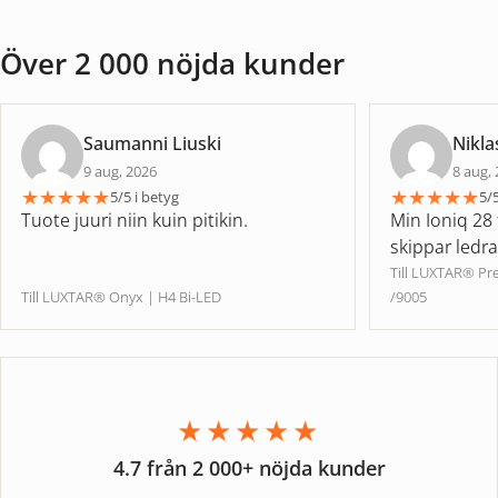
Över 2 000 nöjda kunder
Saumanni Liuski
Nikla
9 aug, 2026
8 aug,
★
★
★
★
★
★
★
★
★
★
5/5 i betyg
5/5
Tuote juuri niin kuin pitikin.
Min Ioniq 28 
skippar ledr
Till LUXTAR® P
Till LUXTAR® Onyx | H4 Bi-LED
/9005
★★★★★
4.7 från 2 000+ nöjda kunder