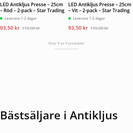
LED Antikljus Presse – 25cm
LED Antikljus Presse – 25cm
– Röd – 2-pack – Star Trading
– Vit – 2-pack – Star Trading
Leverans 1-2 dagar
Leverans 1-2 dagar
Det
Det
Det
Det
93,50
kr
93,50
kr
110,00
kr
110,00
kr
ursprungliga
nuvarande
ursprungliga
nuvarande
priset
priset
priset
priset
Visar 9 av 9 produkter
var:
är:
var:
är:
110,00 kr.
93,50 kr.
110,00 kr.
93,50 kr.
Bästsäljare i Antikljus