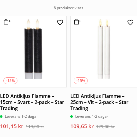
8 produkter visas
-15%
-15%
LED Antikljus Flamme –
LED Antikljus Flamme –
15cm – Svart – 2-pack – Star
25cm – Vit – 2-pack – Star
Trading
Trading
Leverans 1-2 dagar
Leverans 1-2 dagar
Det
Det
Det
Det
101,15
kr
109,65
kr
119,00
kr
129,00
kr
ursprungliga
nuvarande
ursprungliga
nuvarande