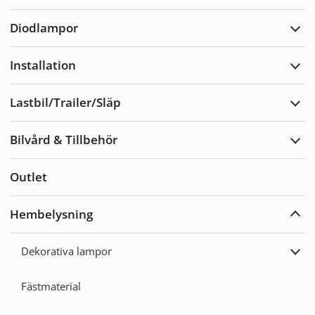
Varn
Diodlampor
Expa
Diod
Installation
Expa
Insta
Lastbil/Trailer/Släp
Expa
Lastb
Bilvård & Tillbehör
Expa
Bilvå
&
Outlet
Tillb
Hembelysning
Expa
Hemb
Dekorativa lampor
Expa
Deko
lamp
Fästmaterial