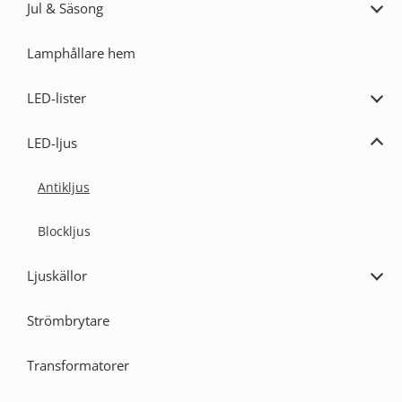
Jul & Säsong
Expa
Jul
&
Lamphållare hem
Säs
LED-lister
Expa
LED-
lister
LED-ljus
Expa
LED-
ljus
Antikljus
Blockljus
Ljuskällor
Expa
Ljusk
Strömbrytare
Transformatorer