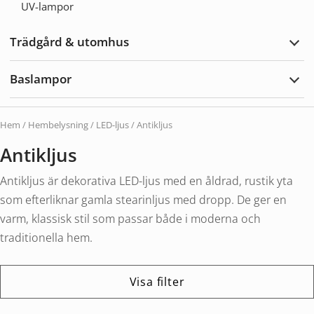
UV-lampor
Trädgård & utomhus
Expa
Träd
&
Baslampor
utom
Expa
Basl
Hem
/
Hembelysning
/
LED-ljus
/ Antikljus
Antikljus
Antikljus är dekorativa LED-ljus med en åldrad, rustik yta
som efterliknar gamla stearinljus med dropp. De ger en
varm, klassisk stil som passar både i moderna och
traditionella hem.
Visa filter