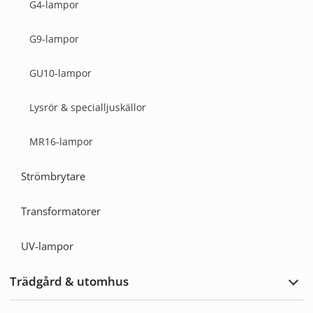
G4-lampor
G9-lampor
GU10-lampor
Lysrör & specialljuskällor
MR16-lampor
Strömbrytare
Transformatorer
UV-lampor
Trädgård & utomhus
Expa
Träd
&