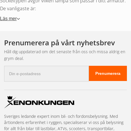
Sockeltypen avgör vilken lampa som passar i ditt armatur.
De vanligaste är:
Läs mer
E27
– stora Edison-skruven, klassisk i taklampor och
golvlampor
E14
– små Edison-skruven, för dekorativa armaturer
Prenumerera på vårt nyhetsbrev
och vitrinskåp
Håll dig uppdaterad om det senaste från oss och missa aldrig en
GU10
– spotlight med twist-och-lås, 230V
grym deal.
G4 och G9
– stiftsockel för designarmaturer
MR16
– reflektorlampa, kräver oftast 12V
E-
Prenumerera
postadress
transformator
B22
– bajonettsockel, vanlig i Storbritannien
Köp ljuskällor på
Xenonkungen
Sveriges ledande expert inom bil- och fordonsbelysning. Med
årtiondens erfarenhet i ryggen, specialiserar vi oss på belysning
för allt från bilar till lastbilar, ATVs, scooters, transportbilar,