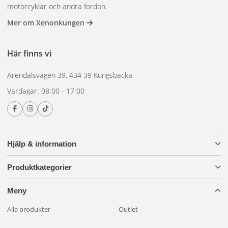
motorcyklar och andra fordon.
Brett sortiment av LED-lampor från Philips, OSRAM och fler.
Mer om Xenonkungen
Snabb leverans och öppet köp 30 dagar.
Här finns vi
Arendalsvägen 39, 434 39 Kungsbacka
Vardagar: 08:00 - 17:00
Hjälp & information
Produktkategorier
Meny
Alla produkter
Outlet