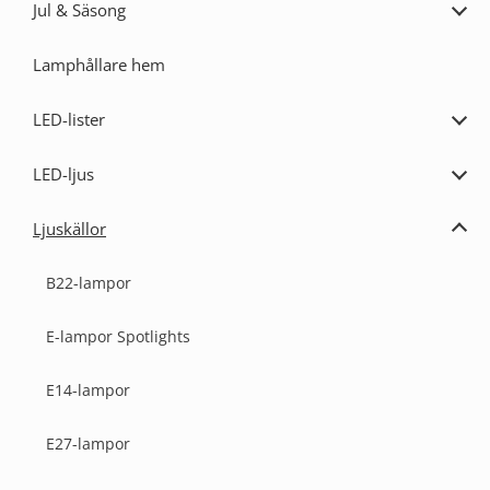
Jul & Säsong
Expa
Jul
&
Lamphållare hem
Säs
LED-lister
Expa
LED-
lister
LED-ljus
Expa
LED-
ljus
Ljuskällor
Expa
Ljusk
B22-lampor
E-lampor Spotlights
E14-lampor
E27-lampor