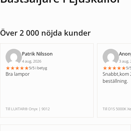
Över 2 000 nöjda kunder
Patrik Nilsson
Ano
4 aug, 2026
3 aug,
★
★
★
★
★
★
★
★
★
★
5/5 i betyg
5/5
Bra lampor
Snabbt,kom 2
beställning.
Till LUXTAR® Onyx | 9012
Till D1S 5000