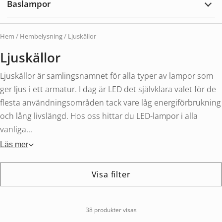
Baslampor
utom
Expa
Basl
Hem
/
Hembelysning
/ Ljuskällor
Ljuskällor
Ljuskällor är samlingsnamnet för alla typer av lampor som
ger ljus i ett armatur. I dag är LED det självklara valet för de
flesta användningsområden tack vare låg energiförbrukning
och lång livslängd. Hos oss hittar du LED-lampor i alla
vanliga...
Läs mer
Visa filter
38 produkter visas