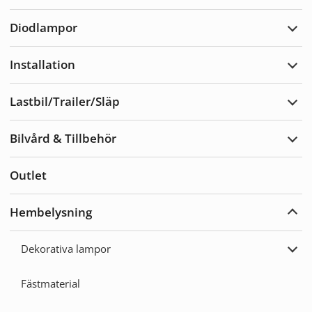
Varn
Diodlampor
Expa
Diod
Installation
Expa
Insta
Lastbil/Trailer/Släp
Expa
Lastb
Bilvård & Tillbehör
Expa
Bilvå
&
Outlet
Tillb
Hembelysning
Expa
Hemb
Dekorativa lampor
Expa
Deko
lamp
Fästmaterial