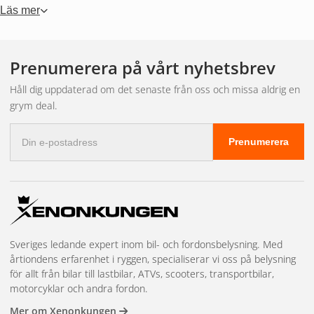
lågspänningslampa (12V) som kräver transformator. Det gör
Läs mer
GU10 enklare att installera i hemmet.
Fördelar med GU10 LED-
Prenumerera på vårt nyhetsbrev
Håll dig uppdaterad om det senaste från oss och missa aldrig en
lampor
grym deal.
E-
Prenumerera
postadress
Energisnåla
– upp till 80 % lägre förbrukning än
halogen
Lång livslängd
– 15 000–25 000 timmar
Riktat ljus
– passar accentbelysning på tavlor eller
bänkytor
Sveriges ledande expert inom bil- och fordonsbelysning. Med
Olika spridningsvinklar
– från 36° till 120°
årtiondens erfarenhet i ryggen, specialiserar vi oss på belysning
Dimbara varianter
– välj rätt ljusnivå för köket eller
för allt från bilar till lastbilar, ATVs, scooters, transportbilar,
vardagsrummet
motorcyklar och andra fordon.
Mer om Xenonkungen