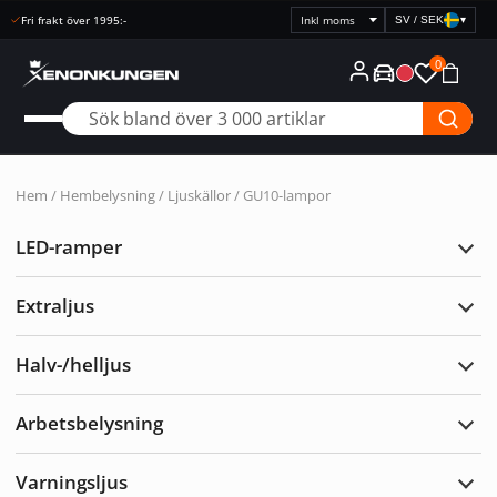
Fri frakt över 1995:-
SV / SEK
▾
Välj
prisvisning
0
Hem
/
Hembelysning
/
Ljuskällor
/ GU10-lampor
LED-ramper
Expa
LED-
ramp
Extraljus
Expa
Extra
Halv-/helljus
Expa
Halv-
Arbetsbelysning
Expa
Arbe
Varningsljus
Expa