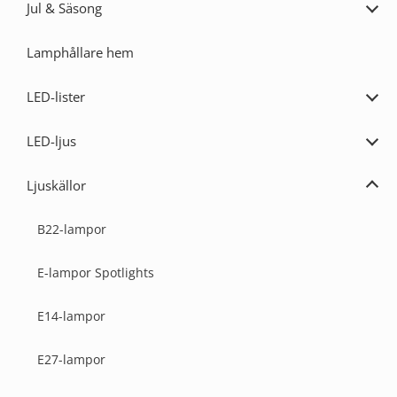
Jul & Säsong
Expa
Jul
&
Lamphållare hem
Säs
LED-lister
Expa
LED-
lister
LED-ljus
Expa
LED-
ljus
Ljuskällor
Expa
Ljusk
B22-lampor
E-lampor Spotlights
E14-lampor
E27-lampor