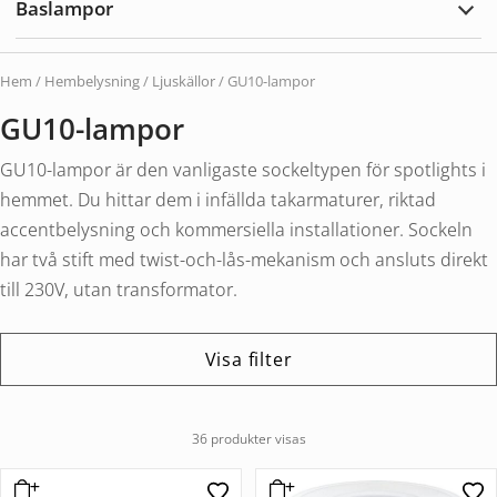
Baslampor
utom
Expa
Basl
Hem
/
Hembelysning
/
Ljuskällor
/ GU10-lampor
GU10-lampor
GU10-lampor är den vanligaste sockeltypen för spotlights i
hemmet. Du hittar dem i infällda takarmaturer, riktad
accentbelysning och kommersiella installationer. Sockeln
har två stift med twist-och-lås-mekanism och ansluts direkt
till 230V, utan transformator.
Visa filter
36 produkter visas