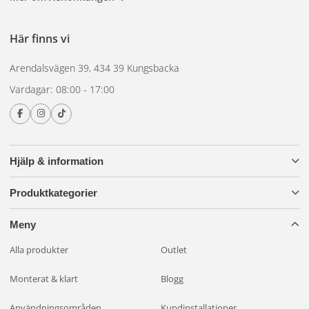
Vanliga
Här finns vi
användningsområden
Arendalsvägen 39, 434 39 Kungsbacka
för GU10
Vardagar: 08:00 - 17:00
Köksbelysning
– infällda spotlights över bänkytor
Badrumsbelysning
– välj IP-klassad variant för fuktiga
Hjälp & information
miljöer
Produktkategorier
Accent- och tavellampor
– riktad belysning för
konstverk
Meny
Alla produkter
Outlet
Köp GU10-lampor på
Monterat & klart
Blogg
Xenonkungen
Användningsområden
Kundinstallationer