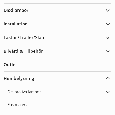
Varn
Diodlampor
Expa
Diod
Installation
Expa
Insta
Lastbil/Trailer/Släp
Expa
Lastb
Bilvård & Tillbehör
Expa
Bilvå
&
Outlet
Tillb
Hembelysning
Expa
Hemb
Dekorativa lampor
Expa
Deko
lamp
Fästmaterial