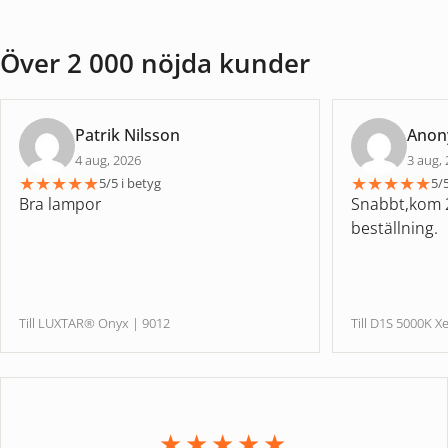
Över 2 000 nöjda kunder
Patrik Nilsson
Ano
4 aug, 2026
3 aug,
★
★
★
★
★
★
★
★
★
★
5/5 i betyg
5/5
Bra lampor
Snabbt,kom 2
beställning.
Till LUXTAR® Onyx | 9012
Till D1S 5000
★★★★★