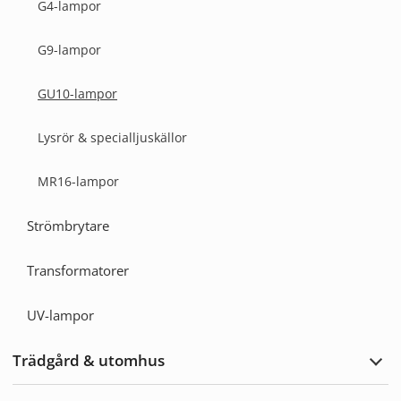
G4-lampor
G9-lampor
GU10-lampor
Lysrör & specialljuskällor
MR16-lampor
Strömbrytare
Transformatorer
UV-lampor
Trädgård & utomhus
Expa
Träd
&