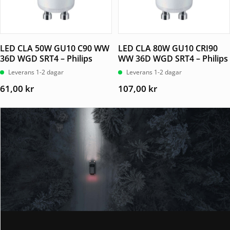
LED CLA 50W GU10 C90 WW
LED CLA 80W GU10 CRI90
36D WGD SRT4 – Philips
WW 36D WGD SRT4 – Philips
Leverans 1-2 dagar
Leverans 1-2 dagar
61,00
kr
107,00
kr