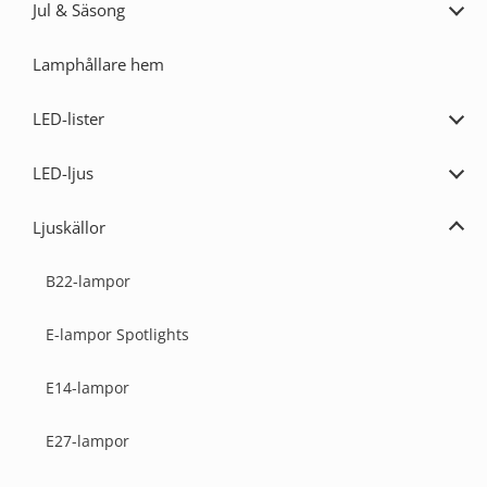
Jul & Säsong
Expa
Jul
&
Lamphållare hem
Säs
LED-lister
Expa
LED-
lister
LED-ljus
Expa
LED-
ljus
Ljuskällor
Expa
Ljusk
B22-lampor
E-lampor Spotlights
E14-lampor
E27-lampor