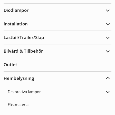
Varn
Diodlampor
Expa
Diod
Installation
Expa
Insta
Lastbil/Trailer/Släp
Expa
Lastb
Bilvård & Tillbehör
Expa
Bilvå
&
Outlet
Tillb
Hembelysning
Expa
Hemb
Dekorativa lampor
Expa
Deko
lamp
Fästmaterial