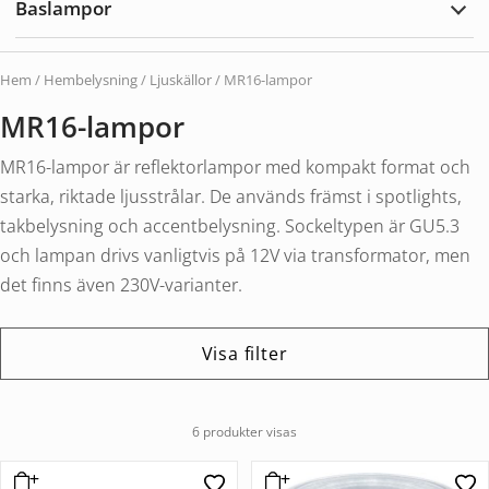
Baslampor
utom
Expa
Basl
Hem
/
Hembelysning
/
Ljuskällor
/ MR16-lampor
MR16-lampor
MR16-lampor är reflektorlampor med kompakt format och
starka, riktade ljusstrålar. De används främst i spotlights,
takbelysning och accentbelysning. Sockeltypen är GU5.3
och lampan drivs vanligtvis på 12V via transformator, men
det finns även 230V-varianter.
Visa filter
6 produkter visas