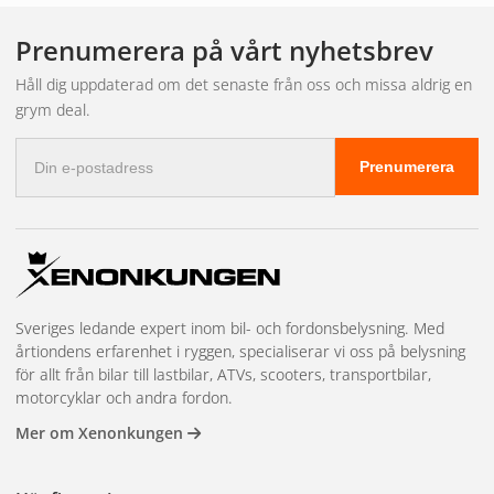
Fördelar med MR16
LED-lampor
Prenumerera på vårt nyhetsbrev
Håll dig uppdaterad om det senaste från oss och missa aldrig en
grym deal.
Energieffektivitet
– upp till 80 % lägre förbrukning än
E-
halogen
Prenumerera
postadress
Lång livslängd
– ofta 25 000 timmar eller mer
Låg värmeutveckling
– mindre risk för värmeskador i
armaturen
Olika spridningsvinklar
– välj smalt eller brett ljusfält
Dimbara varianter
– kontrollera ljusnivån efter
Sveriges ledande expert inom bil- och fordonsbelysning. Med
behov
årtiondens erfarenhet i ryggen, specialiserar vi oss på belysning
för allt från bilar till lastbilar, ATVs, scooters, transportbilar,
motorcyklar och andra fordon.
Skillnaden mellan MR16
Mer om Xenonkungen
och GU10