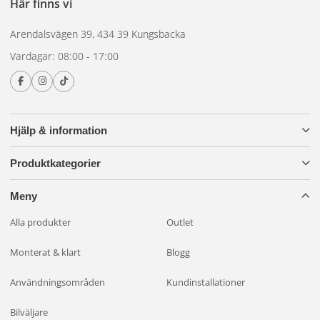
Här finns vi
Arendalsvägen 39, 434 39 Kungsbacka
MR16 kräver oftast transformator för 12V-drift, medan GU10
kopplas direkt till 230V. Välj MR16 om du redan har ett
Vardagar: 08:00 - 17:00
lågspänningssystem, GU10 om du installerar nytt på
nätspänning.
Hjälp & information
Köp MR16-lampor på
Produktkategorier
Xenonkungen
Meny
Alla produkter
Outlet
Brett sortiment av MR16 LED-lampor. Snabb leverans och
öppet köp 30 dagar.
Monterat & klart
Blogg
Användningsområden
Kundinstallationer
Bilväljare