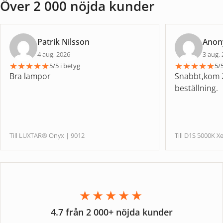
Över 2 000 nöjda kunder
Patrik Nilsson
Ano
4 aug, 2026
3 aug,
★
★
★
★
★
★
★
★
★
★
5/5 i betyg
5/5
Bra lampor
Snabbt,kom 2
beställning.
Till LUXTAR® Onyx | 9012
Till D1S 5000
★★★★★
4.7 från 2 000+ nöjda kunder