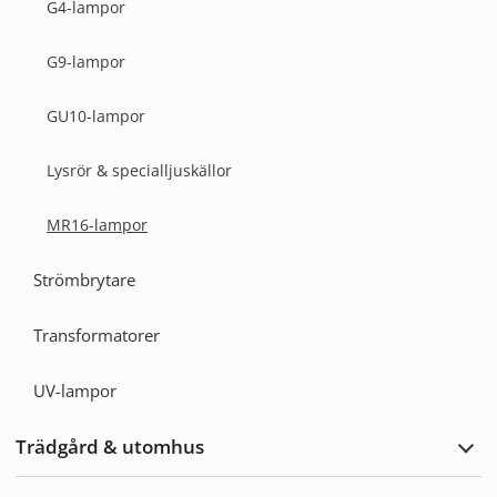
G4-lampor
G9-lampor
GU10-lampor
Lysrör & specialljuskällor
MR16-lampor
Strömbrytare
Transformatorer
UV-lampor
Trädgård & utomhus
Expa
Träd
&