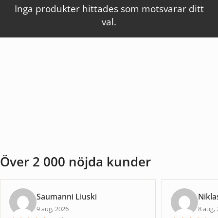
Inga produkter hittades som motsvarar ditt
val.
Över 2 000 nöjda kunder
Saumanni Liuski
Nikla
9 aug, 2026
8 aug,