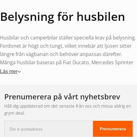
Belysning för husbilen
Husbilar och camperbilar ställer speciella krav på belysning.
Fordonet är högt och tungt, vilket innebär att ljusen sitter
längre från vägbanan och behöver anpassas därefter.
Många husbilar baseras på Fiat Ducato, Mercedes Sprinter
eller VW Crafter – alla har modellanpassade ljuspaket
Läs mer
tillgängliga med fästen som passar exakt.
Populärast för husbilar är ett par
extraljus
eller en kompakt
Prenumerera på vårt nyhetsbrev
ledramp
monterad i grillen. Det ger avsevärt bättre sikt på
Håll dig uppdaterad om det senaste från oss och missa aldrig en
mörka campingvägar och vid nattkörning på motorväg.
grym deal.
E-
Campingbelysning
Prenumerera
postadress