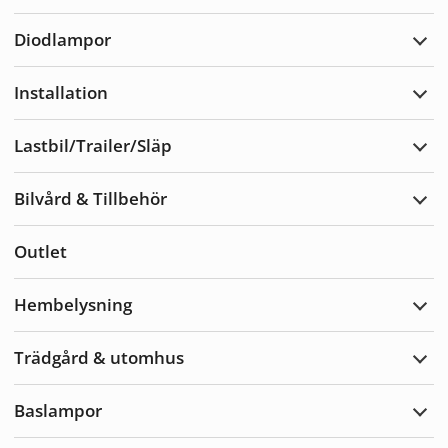
Varn
Diodlampor
Expa
Diod
Installation
Expa
Insta
Lastbil/Trailer/Släp
Expa
Lastb
Bilvård & Tillbehör
Expa
Bilvå
&
Outlet
Tillb
Hembelysning
Expa
Hemb
Trädgård & utomhus
Expa
Träd
&
Baslampor
utom
Expa
Basl