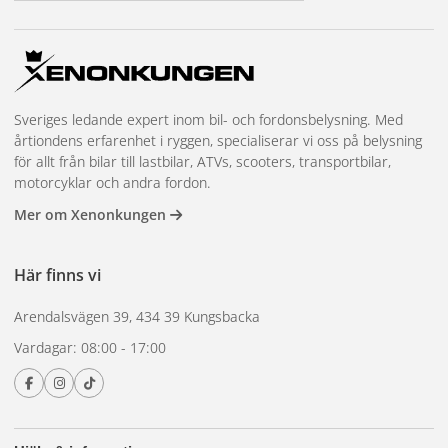
Utöver körljus behöver många husbilsägare belysning runt
fordonet vid uppställning – markiser, entrébelysning och
arbetsljus för att se vad du gör vid parkering i mörker. LED-
Sveriges ledande expert inom bil- och fordonsbelysning. Med
arbetsljus monterade på fordonets sidor eller bak ger ljus
årtiondens erfarenhet i ryggen, specialiserar vi oss på belysning
vid last- och lossning och gör det enklare att koppla upp el,
för allt från bilar till lastbilar, ATVs, scooters, transportbilar,
vatten och avlopp på campingplatsen.
motorcyklar och andra fordon.
Mer om Xenonkungen
Frågor om belysning för din husbil?
Kontakta oss
med din
bilmodell.
Här finns vi
Arendalsvägen 39, 434 39 Kungsbacka
Vardagar: 08:00 - 17:00