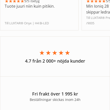
★
★
★
★
★
★
★
★
★
★
5/5 i betyg
5/5
Tuote juuri niin kuin pitikin.
Min Ioniq 28 
skippar ledr
Till LUXTAR® P
Till LUXTAR® Onyx | H4 Bi-LED
/9005
★★★★★
4.7 från 2 000+ nöjda kunder
Fri frakt över 1 995 kr
Beställningar skickas inom 24h