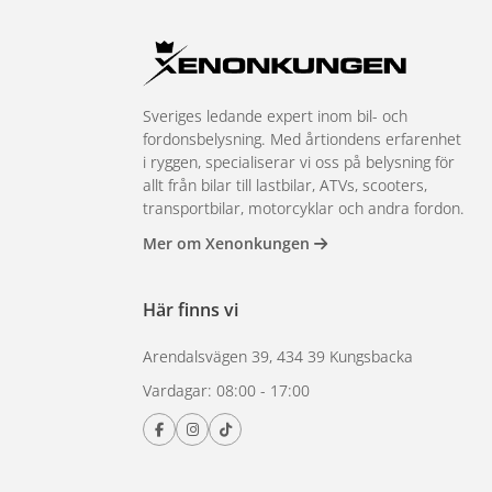
 utbyte. De passar rakt
Sveriges ledande expert inom bil- och
fordonsbelysning. Med årtiondens erfarenhet
rodukterna här för att
i ryggen, specialiserar vi oss på belysning för
allt från bilar till lastbilar, ATVs, scooters,
transportbilar, motorcyklar och andra fordon.
Mer om Xenonkungen
Här finns vi
Arendalsvägen 39, 434 39 Kungsbacka
Vardagar: 08:00 - 17:00