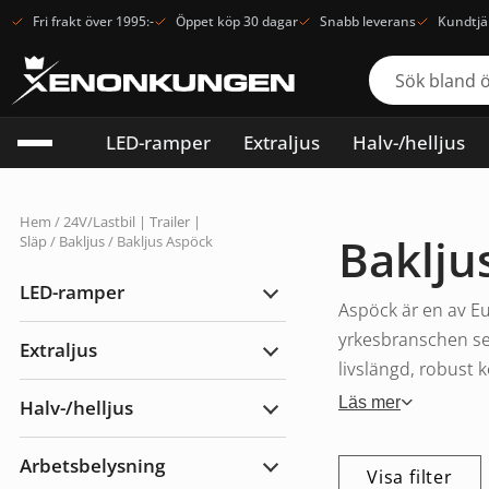
Fri frakt över 1995:-
Öppet köp 30 dagar
Snabb leverans
Kundtjä
LED-ramper
Extraljus
Halv-/helljus
Hem
/
24V/Lastbil | Trailer |
Baklju
Släp
/
Bakljus
/ Bakljus Aspöck
LED-ramper
Expandera
Aspöck är en av Eur
LED-
ramper
yrkesbranschen sed
Extraljus
Expandera
livslängd, robust 
Extraljus
Läs mer
Halv-/helljus
Expandera
Halv-/helljus
Arbetsbelysning
Visa filter
Expandera