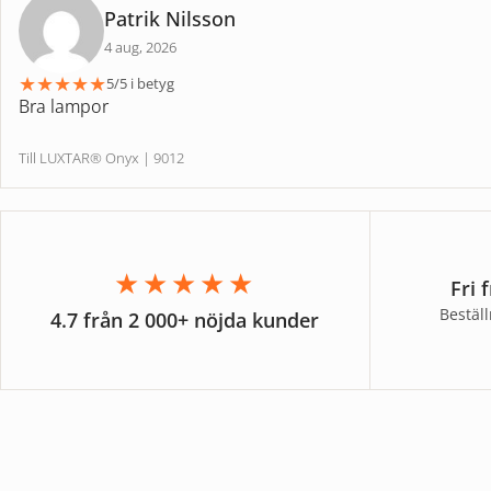
Patrik Nilsson
4 aug, 2026
★
★
★
★
★
5/5 i betyg
Bra lampor
Till LUXTAR® Onyx | 9012
★★★★★
Fri 
Bestäl
4.7 från 2 000+ nöjda kunder