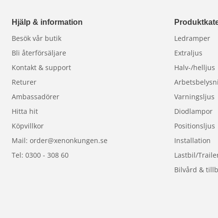
Utbytesde
Hjälp & information
Produktkate
Besök vår butik
Ledramper
Har du ett släp med befi
Bli återförsäljare
Extraljus
av utan adapter. Kontro
Kontakt & support
Halv-/helljus
hitta exakt rätt modell.
Returer
Arbetsbelysn
Ambassadörer
Varningsljus
Hitta hit
Diodlampor
Köpvillkor
Positionsljus
Mail: order@xenonkungen.se
Installation
Tel: 0300 - 308 60
Lastbil/Traile
Bilvård & till