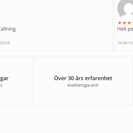
★
★
★
ällning.
Helt pe
NGEN®
Till BA1
agar
Över 30 års erfarenhet
ss
Kvalitetsgaranti