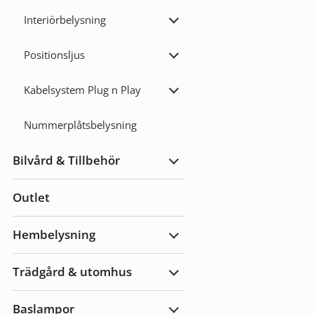
/
Roterande
Interiörbelysning
lyktor
Expandera
Interiörbelysning
Positionsljus
Expandera
Positionsljus
Kabelsystem Plug n Play
Expandera
Kabelsystem
Plug
Nummerplåtsbelysning
n
Play
Bilvård & Tillbehör
Expandera
Bilvård
&
Outlet
Tillbehör
Hembelysning
Expandera
Hembelysning
Trädgård & utomhus
Expandera
Trädgård
&
Baslampor
utomhus
Expandera