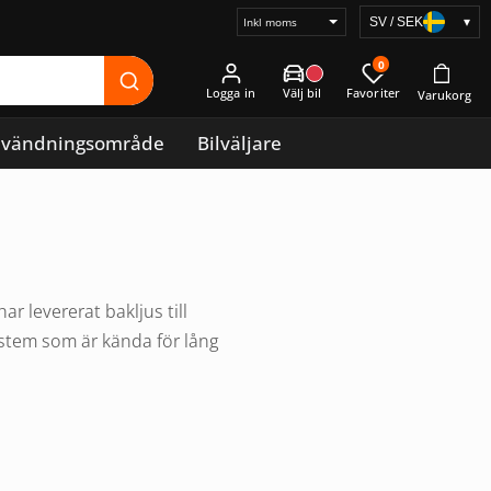
SV / SEK
▾
Välj
prisvisning
0
Logga in
vändningsområde
Bilväljare
r levererat bakljus till
ystem som är kända för lång