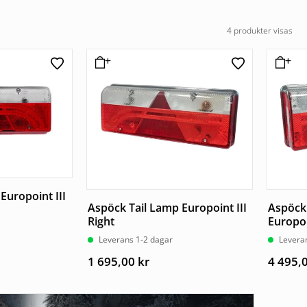
4 produkter visas
Europoint III
Aspöck Tail Lamp Europoint III
Aspöck 
Right
Europoi
Leverans 1-2 dagar
Levera
1 695,00
kr
4 495,