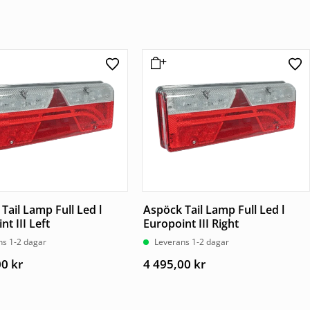
Tail Lamp Full Led l
Aspöck Tail Lamp Full Led l
nt III Left
Europoint III Right
ns 1-2 dagar
Leverans 1-2 dagar
00
kr
4 495,00
kr