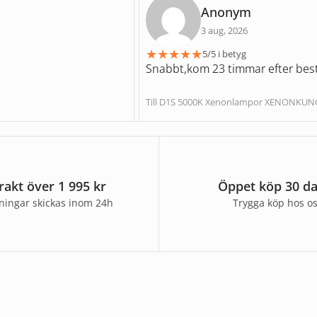
Anonym
3 aug, 2026
★
★
★
★
★
5/5 i betyg
Snabbt,kom 23 timmar efter best
Till D1S 5000K Xenonlampor XENONKU
frakt över 1 995 kr
Öppet köp 30 d
lningar skickas inom 24h
Trygga köp hos o