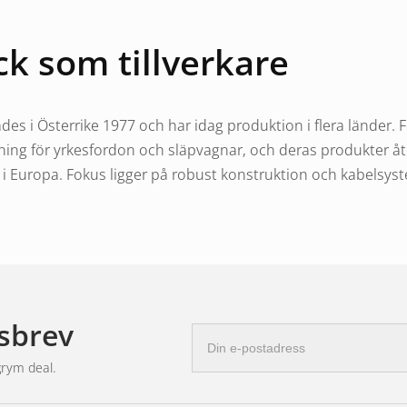
k som tillverkare
s i Österrike 1977 och har idag produktion i flera länder. F
ning för yrkesfordon och släpvagnar, och deras produkter åt
 i Europa. Fokus ligger på robust konstruktion och kabelsy
kontaktsystem
sbrev
från många andra tillverkare är deras plug and play-kontakts
E-
 kontakt som passar direkt i Aspöcks huvudkabel – du behö
postadress
grym deal.
 montering och mer pålitliga anslutningar över tid.