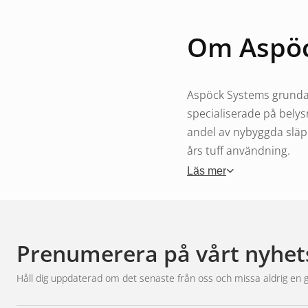
Om Aspöc
Aspöck Systems grundade
specialiserade på belys
andel av nybyggda släp
års tuff användning.
Läs mer
Aspöcks 
Prenumerera på vårt nyhet
Det som skiljer Aspöck 
kommer med förmonterad
Håll dig uppdaterad om det senaste från oss och missa aldrig en 
tejpa. Det ger snabbare