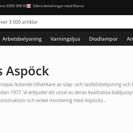
nst 0300-308 60
Säkra betalningar med Klarna
Arbetsbelysning
Varningsljus
Diodlampor
An
s Aspöck
opas ledande tillverkare av släp- och lastbilsbelysning och ha
an 1977. Vi erbjuder ett urval av deras kvalitativa bakljuss
konstruktion och enkel montering med Aspöcks...