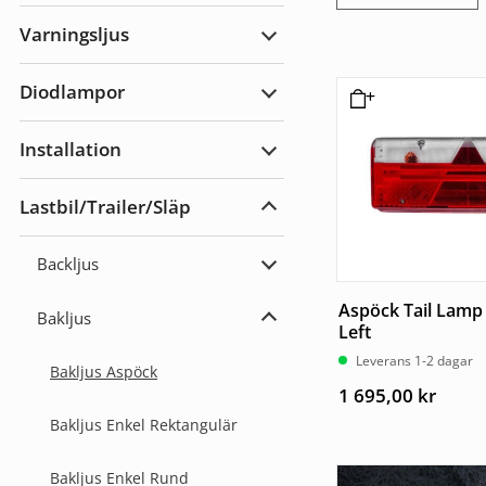
Arbetsbelysning
Varningsljus
Expandera
Varningsljus
Diodlampor
Expandera
Diodlampor
Installation
Expandera
Installation
Lastbil/Trailer/Släp
Expandera
Lastbil/Trailer/Släp
Backljus
Expandera
Backljus
Aspöck Tail Lamp 
Bakljus
Expandera
Left
Bakljus
Leverans 1-2 dagar
Bakljus Aspöck
1 695,00
kr
Bakljus Enkel Rektangulär
Bakljus Enkel Rund