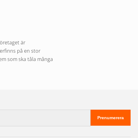
öretaget är
erfinns på en stor
stem som ska tåla många
ystem. Varje bakljus
ver inte skarva eller
Prenumerera