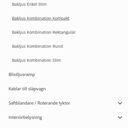
Bakljus Enkel Slim
Bakljus Kombination Kompakt
Bakljus Kombination Rektangulär
Bakljus Kombination Rund
Bakljus Kombination Slim
Blixtljusramp
Kablar till släpvagn
Saftblandare / Roterande lyktor
Expa
Saft
/
Interiörbelysning
Rote
Expa
lykto
Inter