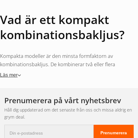
Vad är ett kompakt
kombinationsbakljus?
Kompakta modeller är den minsta formfaktorn av
kombinationsbakljus. De kombinerar två eller flera
funktioner – oftast bromsljus, bakljus och blinkers – i en
Läs mer
lampa som är liten nog att passa på nästan alla släpvagnar
och lätta fordon. Storleken ligger oftast runt 100 till 150 mm
vilket gör dem perfekta för trailrar, mindre släp och äldre
Prenumerera på vårt nyhetsbrev
jordbruksmaskiner.
Håll dig uppdaterad om det senaste från oss och missa aldrig en
grym deal.
När ska du välja en
E-
Prenumerera
postadress