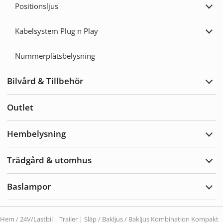
Positionsljus
Expa
Posit
Kabelsystem Plug n Play
Expa
Kabe
Plug
Nummerplåtsbelysning
n
Play
Bilvård & Tillbehör
Expa
Bilvå
&
Outlet
Tillb
Hembelysning
Expa
Hemb
Trädgård & utomhus
Expa
Träd
&
Baslampor
utom
Expa
Basl
Hem
/
24V/Lastbil | Trailer | Släp
/
Bakljus
/ Bakljus Kombination Kompakt