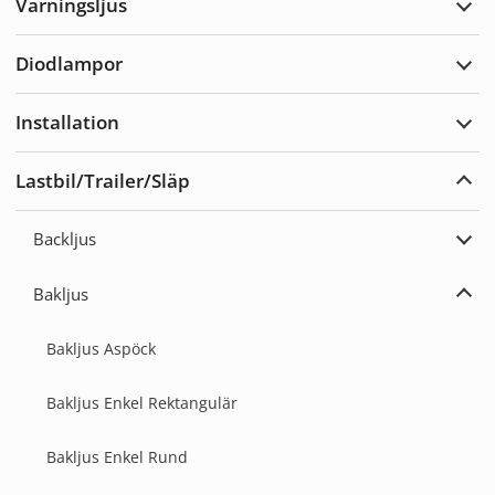
Varningsljus
Expa
Varn
Diodlampor
Expa
Diod
Installation
Expa
Insta
Lastbil/Trailer/Släp
Expa
Lastb
Backljus
Expa
Back
Bakljus
Expa
Bakl
Bakljus Aspöck
Bakljus Enkel Rektangulär
Bakljus Enkel Rund