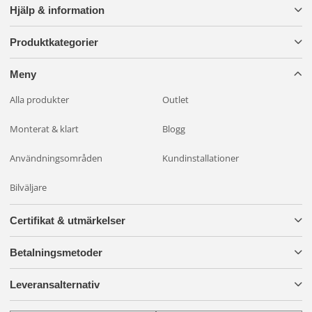
Kontrollera alltid spänningen i produktbeskrivningen innan
Hjälp & information
du köper.
Produktkategorier
Meny
Alla produkter
Outlet
Monterat & klart
Blogg
Användningsområden
Kundinstallationer
Bilväljare
Certifikat & utmärkelser
Betalningsmetoder
Leveransalternativ