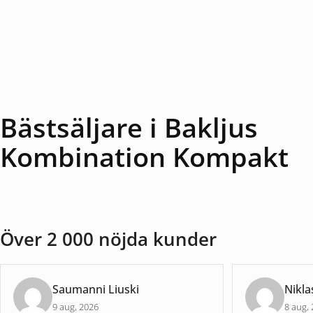
Bästsäljare i Bakljus
Kombination Kompakt
Över 2 000 nöjda kunder
Saumanni Liuski
Nikla
9 aug, 2026
8 aug,