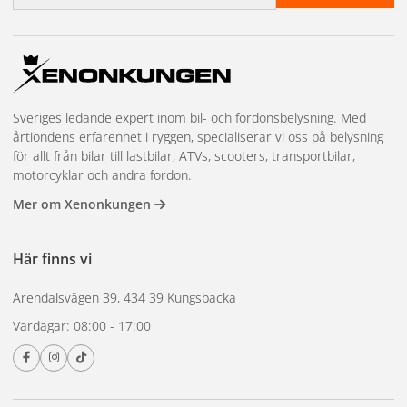
kompakt modell?
Välj ett kompakt bakljus när du har begränsat utrymme och
ändå behöver flera funktioner. Typiska
Sveriges ledande expert inom bil- och fordonsbelysning. Med
användningsområden är ramen på en båttrailer, sidan på
årtiondens erfarenhet i ryggen, specialiserar vi oss på belysning
en traktor eller ett mindre husvagnssläp där ett större
för allt från bilar till lastbilar, ATVs, scooters, transportbilar,
bakljus skulle sticka ut för mycket.
motorcyklar och andra fordon.
Mer om Xenonkungen
12V eller 24V till
Här finns vi
kompakt bakljus?
Arendalsvägen 39, 434 39 Kungsbacka
Vardagar: 08:00 - 17:00
De flesta kompakta bakljus i vårt sortiment fungerar på
både 12V och 24V. Det gör att du kan använda samma
lampa på både personbilssläp och lastbilstrailer.