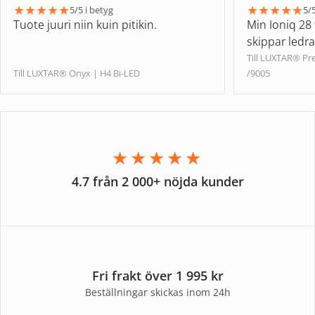
★
★
★
★
★
★
★
★
★
★
5/5 i betyg
5/5
Tuote juuri niin kuin pitikin.
Min Ioniq 28 
skippar ledr
Till LUXTAR® P
Till LUXTAR® Onyx | H4 Bi-LED
/9005
★★★★★
4.7 från 2 000+ nöjda kunder
Fri frakt över 1 995 kr
Beställningar skickas inom 24h