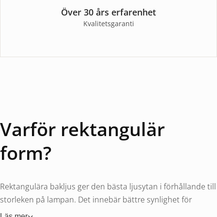
Över 30 års erfarenhet
Kvalitetsgaranti
Varför rektangulär
form?
Rektangulära bakljus ger den bästa ljusytan i förhållande till
storleken på lampan. Det innebär bättre synlighet för
trafiken bakom, vilket är en säkerhetsfördel – särskilt på
Läs mer