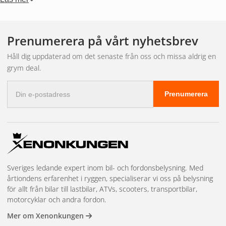
bred trailer och långa släp där du vill synas tydligt. Formen
passar också bra i den moderna lastbilsdesignen där plana
ytor dominerar.
Prenumerera på vårt nyhetsbrev
Håll dig uppdaterad om det senaste från oss och missa aldrig en
Kombinationer av
grym deal.
E-
funktioner
Prenumerera
postadress
De flesta rektangulära bakljus i vårt sortiment har minst tre
funktioner: bakljus, bromsljus och blinkers. Många modeller
lägger till backljus och dimljus, och vissa inkluderar även
Sveriges ledande expert inom bil- och fordonsbelysning. Med
reflex och skyltljus. Ju fler funktioner i samma lampa, desto
årtiondens erfarenhet i ryggen, specialiserar vi oss på belysning
enklare montering och färre kablar att dra.
för allt från bilar till lastbilar, ATVs, scooters, transportbilar,
motorcyklar och andra fordon.
Storlekar och
Mer om Xenonkungen