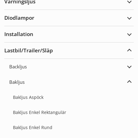
Varningsljus
Expa
Varn
Diodlampor
Expa
Diod
Installation
Expa
Insta
Lastbil/Trailer/Släp
Expa
Lastb
Backljus
Expa
Back
Bakljus
Expa
Bakl
Bakljus Aspöck
Bakljus Enkel Rektangulär
Bakljus Enkel Rund