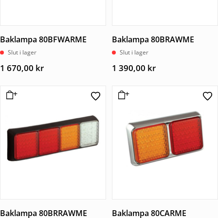
Baklampa 80BFWARME
Baklampa 80BRAWME
Slut i lager
Slut i lager
1 670,00
kr
1 390,00
kr
Baklampa 80BRRAWME
Baklampa 80CARME