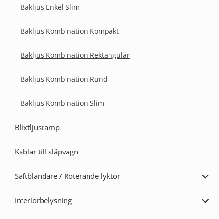
Bakljus Enkel Slim
Bakljus Kombination Kompakt
Bakljus Kombination Rektangulär
Bakljus Kombination Rund
Bakljus Kombination Slim
Blixtljusramp
Kablar till släpvagn
Saftblandare / Roterande lyktor
Expa
Saft
/
Interiörbelysning
Rote
Expa
lykto
Inter