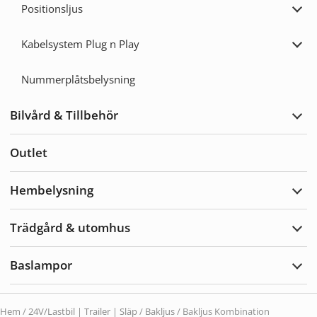
Positionsljus
Expa
Posit
Kabelsystem Plug n Play
Expa
Kabe
Plug
Nummerplåtsbelysning
n
Play
Bilvård & Tillbehör
Expa
Bilvå
&
Outlet
Tillb
Hembelysning
Expa
Hemb
Trädgård & utomhus
Expa
Träd
&
Baslampor
utom
Expa
Basl
Hem
/
24V/Lastbil | Trailer | Släp
/
Bakljus
/ Bakljus Kombination