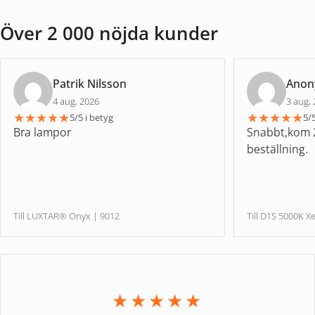
Över 2 000 nöjda kunder
Patrik Nilsson
Ano
4 aug, 2026
3 aug,
★
★
★
★
★
★
★
★
★
★
5/5 i betyg
5/5
Bra lampor
Snabbt,kom 2
beställning.
Till LUXTAR® Onyx | 9012
Till D1S 5000
★★★★★