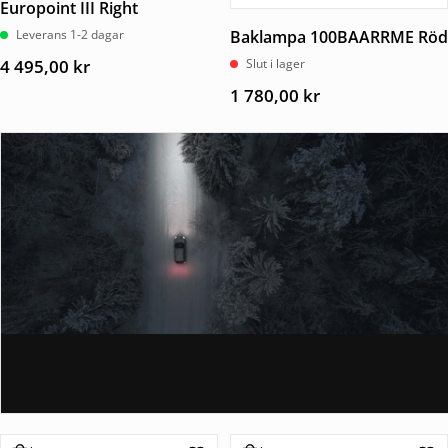
Europoint III Right
Leverans 1-2 dagar
Baklampa 100BAARRME Röd
4 495,00
kr
Slut i lager
1 780,00
kr