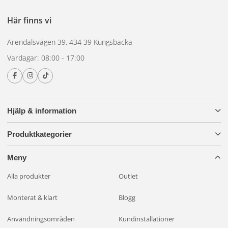
standardmått
Här finns vi
Arendalsvägen 39, 434 39 Kungsbacka
Vanliga mått ligger runt 230 till 250 mm i bredd och 95 till
Vardagar: 08:00 - 17:00
140 mm i höjd. Det finns också större varianter upp till 400
mm som används på tyngre lastbilar. Kontrollera alltid
måtten mot ditt befintliga bakljus eller mot utrymmet där
lampan ska monteras.
Hjälp & information
Produktkategorier
Meny
Alla produkter
Outlet
Monterat & klart
Blogg
Användningsområden
Kundinstallationer