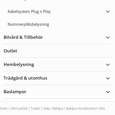
Expa
Posit
Kabelsystem Plug n Play
Expa
Kabe
Plug
Nummerplåtsbelysning
n
Play
Bilvård & Tillbehör
Expa
Bilvå
&
Outlet
Tillb
Hembelysning
Expa
Hemb
Trädgård & utomhus
Expa
Träd
&
Baslampor
utom
Expa
Basl
Hem
/
24V/Lastbil | Trailer | Släp
/
Bakljus
/ Bakljus Kombination Slim