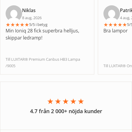
Niklas
Patri
8 aug, 2026
4 aug,
★
★
★
★
★
★
★
★
★
★
5/5 i betyg
5/5
Min Ioniq 28 fick superbra helljus,
Bra lampor
skippar ledramp!
Till LUXTAR® Premium Canbus HB3 Lampa
/9005
Till LUXTAR® On
★★★★★
4.7 från 2 000+ nöjda kunder