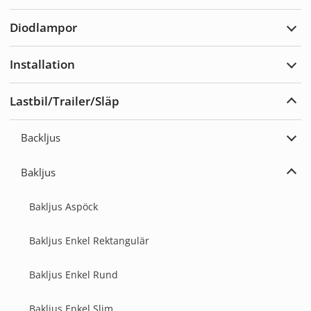
Varn
Diodlampor
Expa
Diod
Installation
Expa
Insta
Lastbil/Trailer/Släp
Expa
Lastb
Backljus
Expa
Back
Bakljus
Expa
Bakl
Bakljus Aspöck
Bakljus Enkel Rektangulär
Bakljus Enkel Rund
Bakljus Enkel Slim