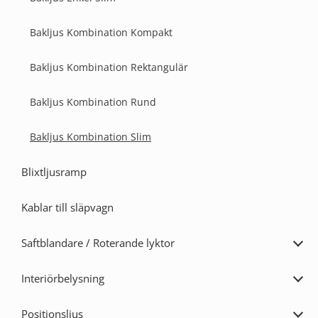
Bakljus Kombination Kompakt
Bakljus Kombination Rektangulär
Bakljus Kombination Rund
Bakljus Kombination Slim
Blixtljusramp
Kablar till släpvagn
Saftblandare / Roterande lyktor
Expa
Saft
/
Interiörbelysning
Rote
Expa
lykto
Inter
Positionsljus