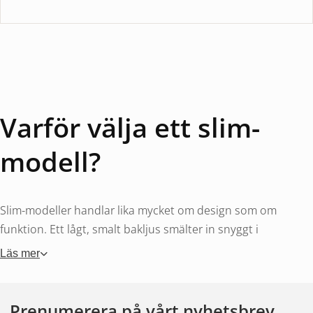
Varför välja ett slim-
modell?
Slim-modeller handlar lika mycket om design som om
funktion. Ett lågt, smalt bakljus smälter in snyggt i
konturerna på moderna släp och lastbilar. Höjden på 20 till
Läs mer
40 mm innebär också att lampan är mindre utsatt för slag
från lastning och angränsande objekt – en praktisk fördel i
det dagliga arbetet.
Prenumerera på vårt nyhetsbrev