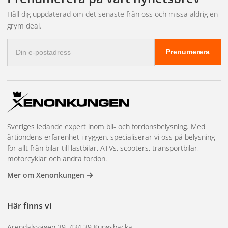
Håll dig uppdaterad om det senaste från oss och missa aldrig en
Vilka funktioner får du i
grym deal.
E-
ett slim-bakljus?
Prenumerera
postadress
Slimmade kombinationslampor innehåller typiskt tre till fem
funktioner: bakljus, bromsljus och blinkers som standard,
med tillägg som backljus, dimljus eller skyltljus i
Sveriges ledande expert inom bil- och fordonsbelysning. Med
premiummodellerna. Kontrollera alltid vilka funktioner som
årtiondens erfarenhet i ryggen, specialiserar vi oss på belysning
ingår i den specifika modell du tittar på.
för allt från bilar till lastbilar, ATVs, scooters, transportbilar,
motorcyklar och andra fordon.
Montering av slim-
Mer om Xenonkungen
bakljus
Här finns vi
Arendalsvägen 39, 434 39 Kungsbacka