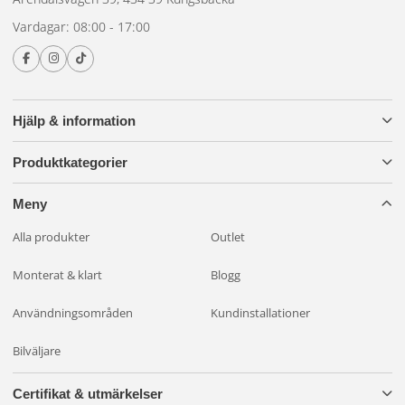
Slim-bakljus monteras oftast med skruvar direkt i karossen
Vardagar: 08:00 - 17:00
eller ramen. Många modeller har integrerad DC-anslutning
med standardkontakt så du bara behöver koppla in plus,
minus och funktionskablar. Vid byte från ett äldre bakljus
kan du behöva en adapter om kontaktsystemet skiljer sig.
Hjälp & information
Produktkategorier
Meny
Alla produkter
Outlet
Monterat & klart
Blogg
Användningsområden
Kundinstallationer
Bilväljare
Certifikat & utmärkelser