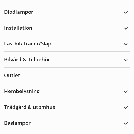
Varn
Diodlampor
Expa
Diod
Installation
Expa
Insta
Lastbil/Trailer/Släp
Expa
Lastb
Bilvård & Tillbehör
Expa
Bilvå
&
Outlet
Tillb
Hembelysning
Expa
Hemb
Trädgård & utomhus
Expa
Träd
&
Baslampor
utom
Expa
Basl