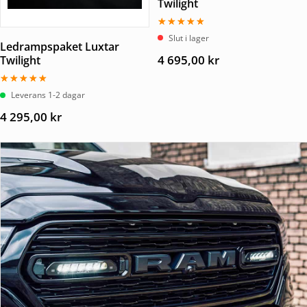
Twilight
Betygsatt
Slut i lager
5.00
Ledrampspaket Luxtar
av 5
4 695,00
kr
Twilight
Betygsatt
Leverans 1-2 dagar
5.00
av 5
4 295,00
kr