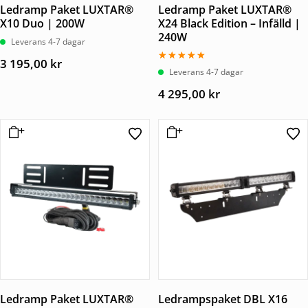
Ledramp Paket LUXTAR®
Ledramp Paket LUXTAR®
X10 Duo | 200W
X24 Black Edition – Infälld |
240W
Leverans 4-7 dagar
3 195,00
kr
Betygsatt
Leverans 4-7 dagar
5.00
av 5
4 295,00
kr
Ledramp Paket LUXTAR®
Ledrampspaket DBL X16