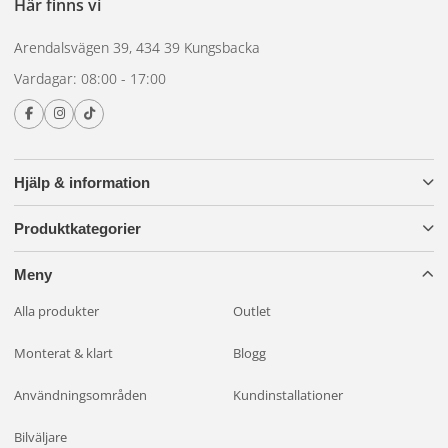
Här finns vi
alternativ kan du göra det – ramp och kabelsats fungerar
likadant oavsett fäste.
Arendalsvägen 39, 434 39 Kungsbacka
Vill du slippa installationen helt? Med
Monterat och klart
Vardagar: 08:00 - 17:00
monterar vi åt dig till fast pris. Frågor om vilket paket som
passar?
Kontakta oss
.
Hjälp & information
Produktkategorier
Meny
Alla produkter
Outlet
Monterat & klart
Blogg
Användningsområden
Kundinstallationer
Bilväljare