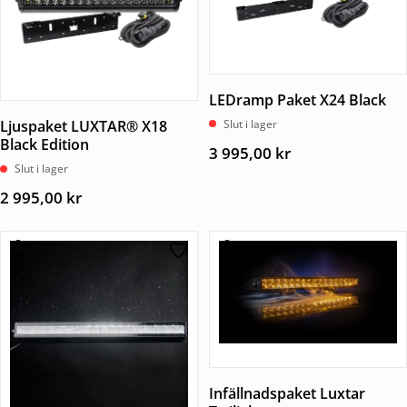
LEDramp Paket X24 Black
Slut i lager
Ljuspaket LUXTAR® X18
Black Edition
3 995,00
kr
Slut i lager
2 995,00
kr
Infällnadspaket Luxtar