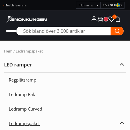
Snabb leverans
SV / SEK
▾
Välj
prisvisning
0
Hem
/ Ledrampspaket
LED-ramper
Expa
LED-
ramp
Regplåtsramp
Ledramp Rak
Ledramp Curved
Ledrampspaket
Expa
Ledr