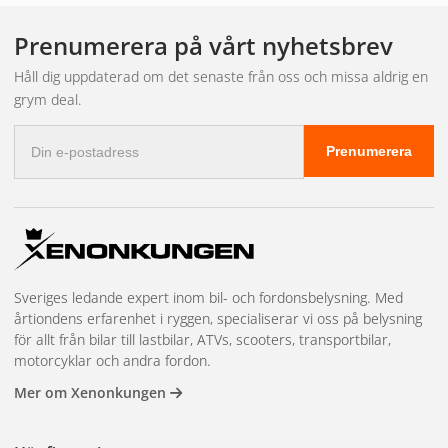
reläkabelsats med relä, säkring och kontakter. Vissa paket
inkluderar även
stenskottsskydd
och
Prenumerera på vårt nyhetsbrev
monteringsinstruktioner.
Håll dig uppdaterad om det senaste från oss och missa aldrig en
grym deal.
Vi erbjuder paket med ramper från
Luxtar Twilight
,
X-Serie
Black
och andra populära serier. Det finns även
Tesla-
E-
Prenumerera
postadress
specifika paket
med infällnadsfästen anpassade för Tesla
Model 3 och Model Y.
Behöver du mer än
paketet innehåller?
Sveriges ledande expert inom bil- och fordonsbelysning. Med
årtiondens erfarenhet i ryggen, specialiserar vi oss på belysning
för allt från bilar till lastbilar, ATVs, scooters, transportbilar,
motorcyklar och andra fordon.
Kör du en nyare bil med CANbus-system rekommenderar vi
Mer om Xenonkungen
att du kompletterar paketet med en
XBB Dongle
för trådlös
helljusanslutning. Vill du byta fäste till ett modellanpassat