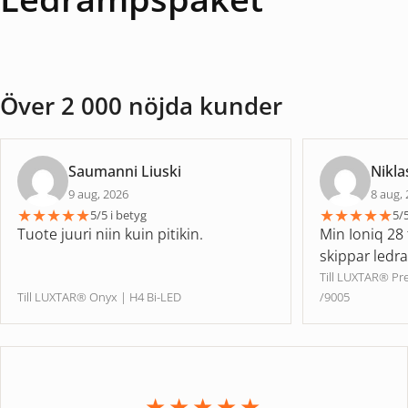
Över 2 000 nöjda kunder
Saumanni Liuski
Nikla
9 aug, 2026
8 aug,
★
★
★
★
★
★
★
★
★
★
5/5 i betyg
5/5
Tuote juuri niin kuin pitikin.
Min Ioniq 28 
skippar ledr
Till LUXTAR® P
Till LUXTAR® Onyx | H4 Bi-LED
/9005
★★★★★