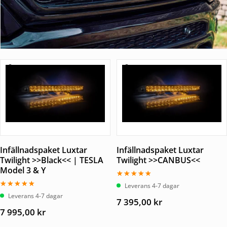
Infällnadspaket Luxtar
Infällnadspaket Luxtar
Twilight >>Black<< | TESLA
Twilight >>CANBUS<<
Model 3 & Y
Betygsatt
Leverans 4-7 dagar
5.00
Betygsatt
Leverans 4-7 dagar
av 5
7 395,00
kr
5.00
av 5
7 995,00
kr