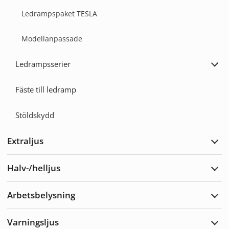
Ledrampspaket TESLA
Modellanpassade
Ledrampsserier
Expa
Ledr
Fäste till ledramp
Stöldskydd
Extraljus
Expa
Extra
Halv-/helljus
Expa
Halv-
Arbetsbelysning
Expa
Arbe
Varningsljus
Expa