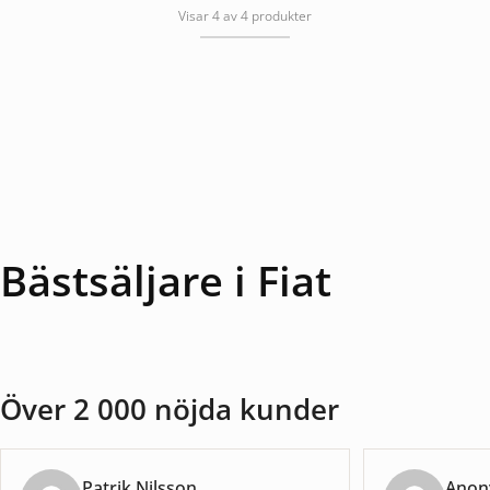
Visar 4 av 4 produkter
Bästsäljare i Fiat
Över 2 000 nöjda kunder
Patrik Nilsson
Ano