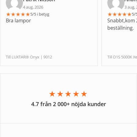
4 aug, 2026
3 aug,
★
★
★
★
★
★
★
★
★
★
5/5 i betyg
5/5
Bra lampor
Snabbt,kom 2
beställning.
Till LUXTAR® Onyx | 9012
Till D1S 5000
★★★★★
4.7 från 2 000+ nöjda kunder