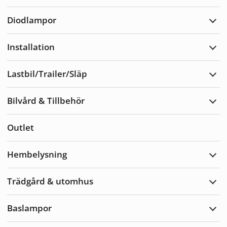
Varn
Diodlampor
Expa
Diod
Installation
Expa
Insta
Lastbil/Trailer/Släp
Expa
Lastb
Bilvård & Tillbehör
Expa
Bilvå
&
Outlet
Tillb
Hembelysning
Expa
Hemb
Trädgård & utomhus
Expa
Träd
&
Baslampor
utom
Expa
Basl