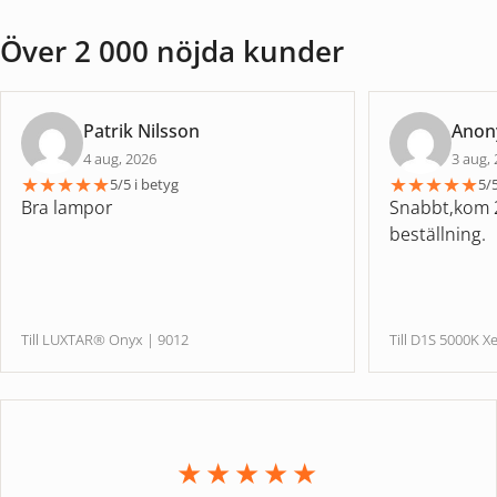
Över 2 000 nöjda kunder
Patrik Nilsson
Ano
4 aug, 2026
3 aug,
★
★
★
★
★
★
★
★
★
★
5/5 i betyg
5/5
Bra lampor
Snabbt,kom 2
beställning.
Till LUXTAR® Onyx | 9012
Till D1S 5000
★★★★★