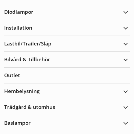
Varn
Diodlampor
Expa
Diod
Installation
Expa
Insta
Lastbil/Trailer/Släp
Expa
Lastb
Bilvård & Tillbehör
Expa
Bilvå
&
Outlet
Tillb
Hembelysning
Expa
Hemb
Trädgård & utomhus
Expa
Träd
&
Baslampor
utom
Expa
Basl