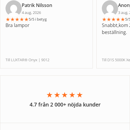
Patrik Nilsson
Ano
4 aug, 2026
3 aug,
★
★
★
★
★
★
★
★
★
★
5/5 i betyg
5/5
Bra lampor
Snabbt,kom 2
beställning.
Till LUXTAR® Onyx | 9012
Till D1S 5000
★★★★★
4.7 från 2 000+ nöjda kunder