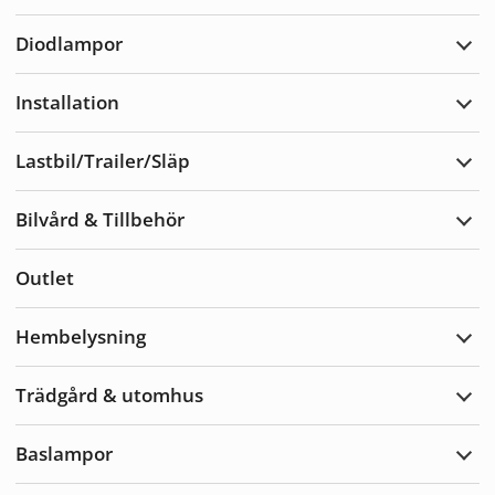
Varn
Diodlampor
Expa
Diod
Installation
Expa
Insta
Lastbil/Trailer/Släp
Expa
Lastb
Bilvård & Tillbehör
Expa
Bilvå
&
Outlet
Tillb
Hembelysning
Expa
Hemb
Trädgård & utomhus
Expa
Träd
&
Baslampor
utom
Expa
Basl