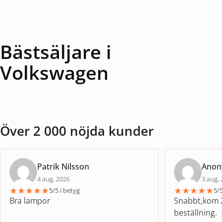
Bästsäljare i
Volkswagen
Över 2 000 nöjda kunder
Patrik Nilsson
Ano
4 aug, 2026
3 aug,
★
★
★
★
★
★
★
★
★
★
5/5 i betyg
5/5
Bra lampor
Snabbt,kom 2
beställning.