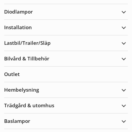
Varn
Diodlampor
Expa
Diod
Installation
Expa
Insta
Lastbil/Trailer/Släp
Expa
Lastb
Bilvård & Tillbehör
Expa
Bilvå
&
Outlet
Tillb
Hembelysning
Expa
Hemb
Trädgård & utomhus
Expa
Träd
&
Baslampor
utom
Expa
Basl