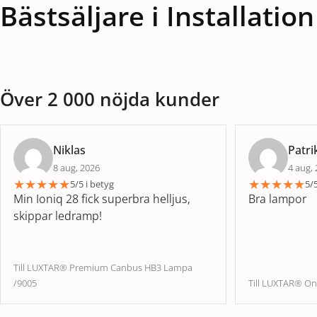
Bästsäljare i Installation
Över 2 000 nöjda kunder
Niklas
Patri
8 aug, 2026
4 aug,
★
★
★
★
★
★
★
★
★
★
5/5 i betyg
5/5
Min Ioniq 28 fick superbra helljus,
Bra lampor
skippar ledramp!
Till LUXTAR® Premium Canbus HB3 Lampa
/9005
Till LUXTAR® On