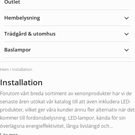
Outlet
Tillb
Hembelysning
Expa
Hemb
Trädgård & utomhus
Expa
Träd
&
Baslampor
utom
Expa
Basl
Hem
/ Installation
Installation
Förutom vårt breda sortiment av xenonprodukter har vi de
senaste åren utökat vår katalog till att även inkludera LED-
produkter, vilket ger våra kunder ännu fler alternativ när det
kommer till fordonsbelysning. LED-lampor, kända för sin
överlägsna energieffektivitet, långa livslängd och...