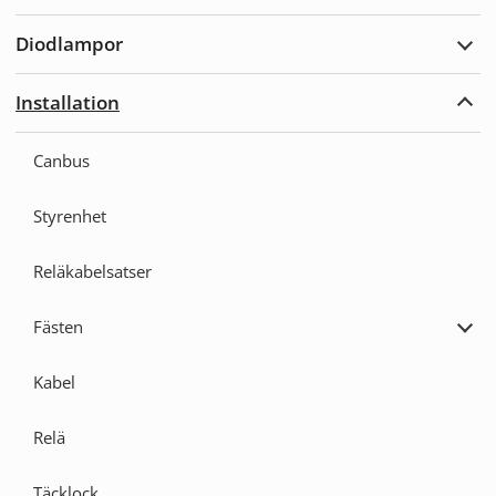
Varn
Diodlampor
Expa
Diod
Installation
Expa
Insta
Canbus
Styrenhet
Reläkabelsatser
Fästen
Expa
Fäst
Kabel
Relä
Täcklock