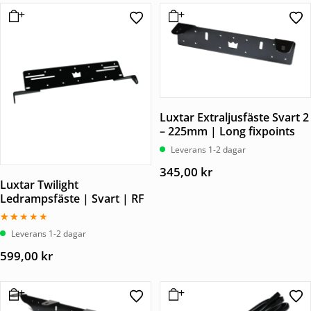
Luxtar Extraljusfäste Svart 2
– 225mm | Long fixpoints
Leverans 1-2 dagar
345,00
kr
Luxtar Twilight
Ledrampsfäste | Svart | RF
Betygsatt
Leverans 1-2 dagar
2.00
av
599,00
kr
5