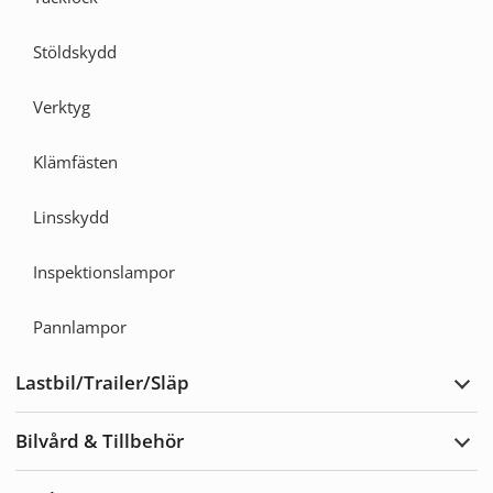
Stöldskydd
Verktyg
Klämfästen
Linsskydd
Inspektionslampor
Pannlampor
Lastbil/Trailer/Släp
Expa
Lastb
Bilvård & Tillbehör
Expa
Bilvå
&