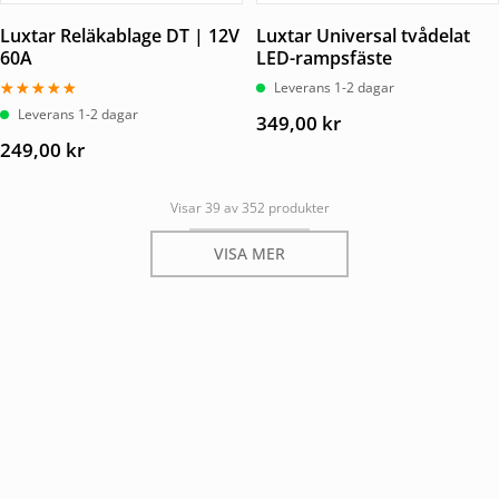
Luxtar Reläkablage DT | 12V
Luxtar Universal tvådelat
60A
LED-rampsfäste
Leverans 1-2 dagar
Betygsatt
Leverans 1-2 dagar
349,00
kr
5.00
av 5
249,00
kr
Visar 39 av 352 produkter
VISA MER