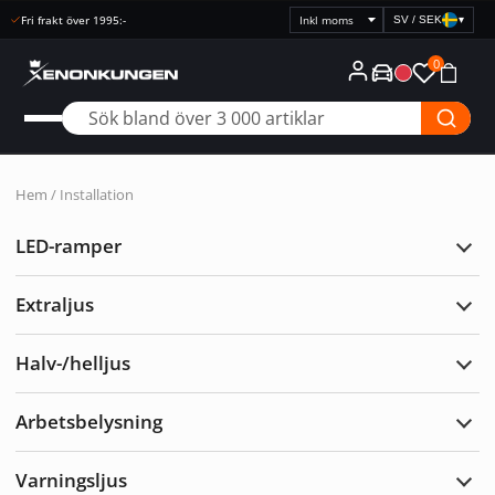
Fri frakt över 1995:-
SV / SEK
▾
Välj
prisvisning
0
Hem
/ Installation
LED-ramper
Expa
LED-
ramp
Extraljus
Expa
Extra
Halv-/helljus
Expa
Halv-
Arbetsbelysning
Expa
Arbe
Varningsljus
Expa